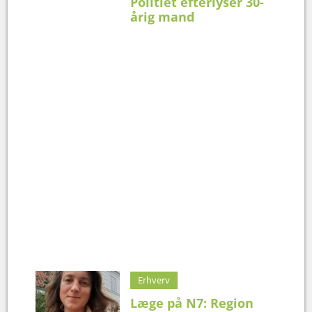
Politiet efterlyser 30-
årig mand
Erhverv
Læge på N7: Region