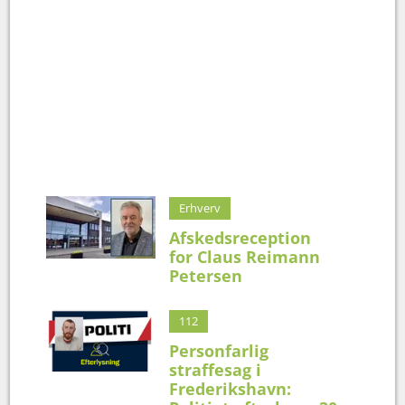
Erhverv
Afskedsreception
for Claus Reimann
Petersen
112
Personfarlig
straffesag i
Frederikshavn: