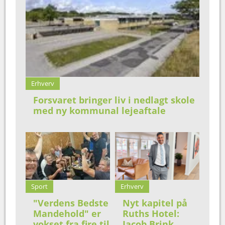
Erhverv
Forsvaret bringer liv i nedlagt skole
med ny kommunal lejeaftale
Sport
Erhverv
"Verdens Bedste
Nyt kapitel på
Mandehold" er
Ruths Hotel:
vokset fra fire til
Jacob Brink