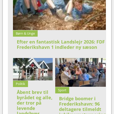
Børn & Unge
Efter en fantastisk Landslejr 2026: FDF
Frederikshavn 1 indleder ny sæson
Politik
Sport
Åbent brev til
byrådet og alle,
Bridge boomer i
der tror på
Frederikshavn: 96
levende
deltagere tilmeldt
landsbyer