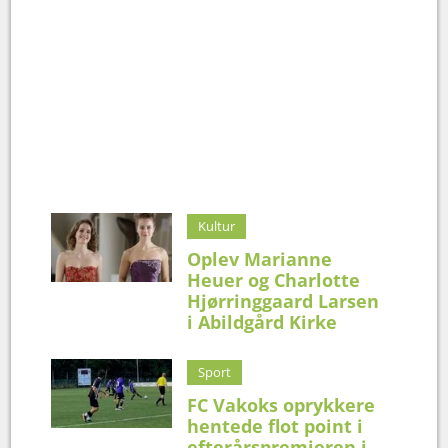
Kultur
Oplev Marianne
Heuer og Charlotte
Hjørringgaard Larsen
i Abildgård Kirke
Sport
FC Vakoks oprykkere
hentede flot point i
efterårspremieren i