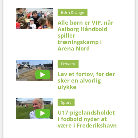
Børn & Unge
Alle børn er VIP, når
Aalborg Håndbold
spiller
træningskamp i
Arena Nord
Erhverv
Lav et fortov, før der
sker en alvorlig
ulykke
Sport
U17-pigelandsholdet
i fodbold nyder at
være i Frederikshavn