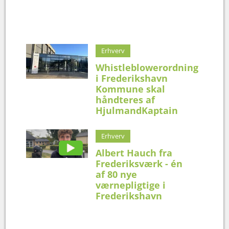
Erhverv
Whistleblowerordning
i Frederikshavn
Kommune skal
håndteres af
HjulmandKaptain
Erhverv
Albert Hauch fra
Frederiksværk - én
af 80 nye
værnepligtige i
Frederikshavn