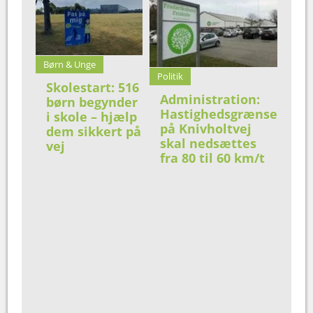
Børn & Unge
Politik
Skolestart: 516
Administration:
børn begynder
Hastighedsgrænse
i skole – hjælp
på Knivholtvej
dem sikkert på
skal nedsættes
vej
fra 80 til 60 km/t