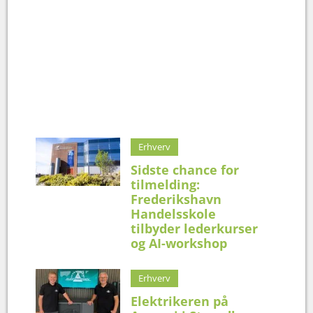
Erhverv
Sidste chance for
tilmelding:
Frederikshavn
Handelsskole
tilbyder lederkurser
og AI-workshop
Erhverv
Elektrikeren på