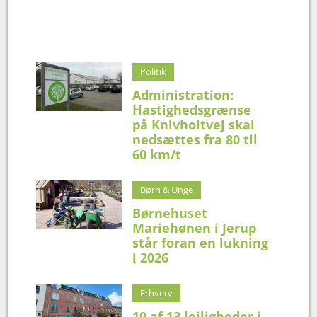
Politik
Administration:
Hastighedsgrænse
på Knivholtvej skal
nedsættes fra 80 til
60 km/t
Børn & Unge
Børnehuset
Mariehønen i Jerup
står foran en lukning
i 2026
Erhverv
10 af 13 lejligheder i