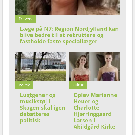
Erhverv
Læge på N7: Region Nordjylland kan
blive bedre til at rekruttere og
fastholde faste speciallæger
Politik
Kultur
Lugtgener og
Oplev Marianne
musikstøj i
Heuer og
Skagen skal igen
Charlotte
debatteres
Hjørringgaard
politisk
Larsen i
Abildgård Kirke