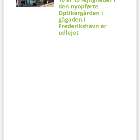
den nyopførte
Optikergården i
gågaden i
Frederikshavn er
udlejet