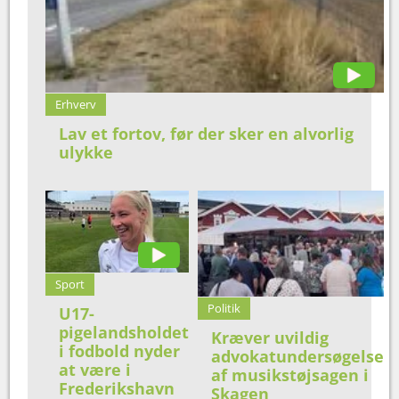
Erhverv
Lav et fortov, før der sker en alvorlig
ulykke
Sport
Politik
U17-
pigelandsholdet
Kræver uvildig
i fodbold nyder
advokatundersøgelse
at være i
af musikstøjsagen i
Frederikshavn
Skagen