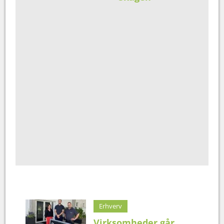
Erhverv
Virksomheder går