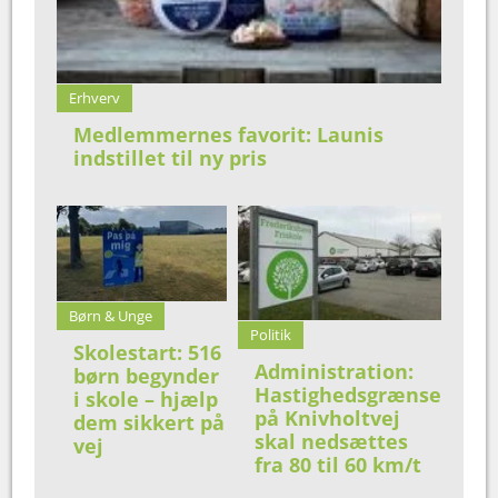
Erhverv
Medlemmernes favorit: Launis
indstillet til ny pris
Børn & Unge
Politik
Skolestart: 516
Administration:
børn begynder
Hastighedsgrænse
i skole – hjælp
på Knivholtvej
dem sikkert på
skal nedsættes
vej
fra 80 til 60 km/t