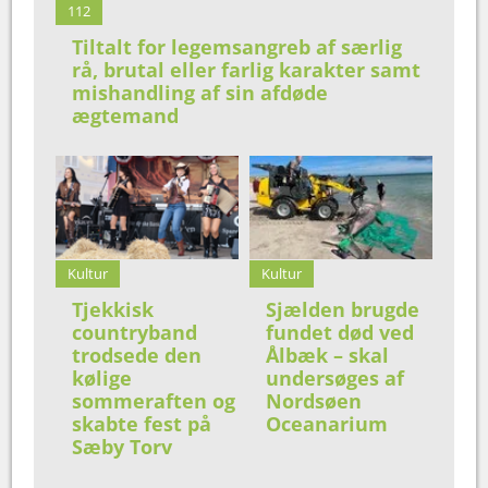
112
Tiltalt for legemsangreb af særlig
rå, brutal eller farlig karakter samt
mishandling af sin afdøde
ægtemand
Kultur
Kultur
Tjekkisk
Sjælden brugde
countryband
fundet død ved
trodsede den
Ålbæk – skal
kølige
undersøges af
sommeraften og
Nordsøen
skabte fest på
Oceanarium
Sæby Torv