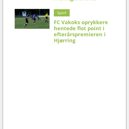
Sport
FC Vakoks oprykkere
hentede flot point i
efterårspremieren i
Hjørring