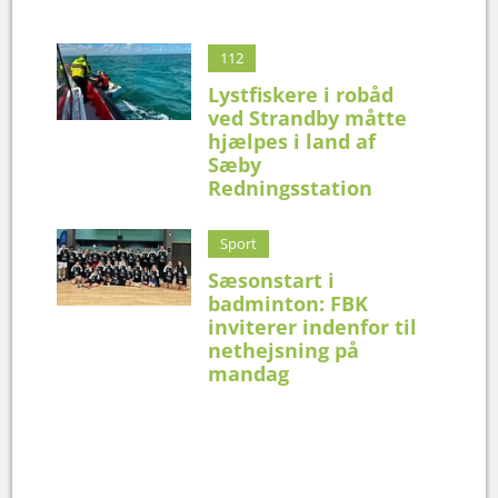
112
Lystfiskere i robåd
ved Strandby måtte
hjælpes i land af
Sæby
Redningsstation
Sport
Sæsonstart i
badminton: FBK
inviterer indenfor til
nethejsning på
mandag