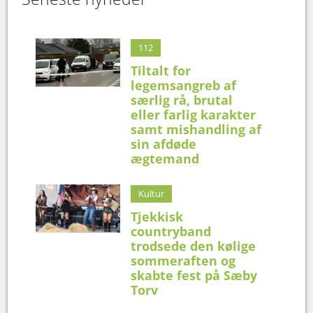
112
Tiltalt for
legemsangreb af
særlig rå, brutal
eller farlig karakter
samt mishandling af
sin afdøde
ægtemand
Kultur
Tjekkisk
countryband
trodsede den kølige
sommeraften og
skabte fest på Sæby
Torv