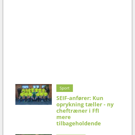
Sport
SEIF-anfører: Kun
oprykning tæller - ny
cheftræner i FfI
mere
tilbageholdende