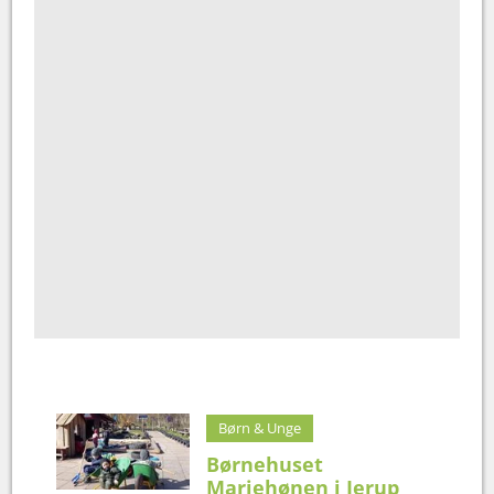
Børn & Unge
Børnehuset
Mariehønen i Jerup