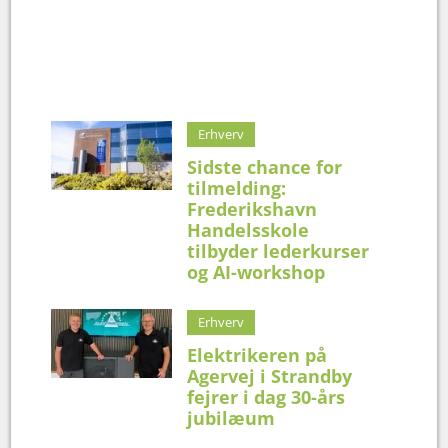
Erhverv
Sidste chance for
tilmelding:
Frederikshavn
Handelsskole
tilbyder lederkurser
og AI-workshop
Erhverv
Elektrikeren på
Agervej i Strandby
fejrer i dag 30-års
jubilæum