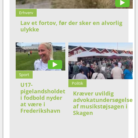
Erhverv
Lav et fortov, før der sker en alvorlig
ulykke
Sport
Politik
U17-
pigelandsholdet
Kræver uvildig
i fodbold nyder
advokatundersøgelse
at være i
af musikstøjsagen i
Frederikshavn
Skagen