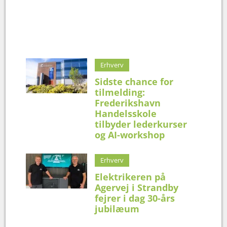
Erhverv
Sidste chance for
tilmelding:
Frederikshavn
Handelsskole
tilbyder lederkurser
og AI-workshop
Erhverv
Elektrikeren på
Agervej i Strandby
fejrer i dag 30-års
jubilæum