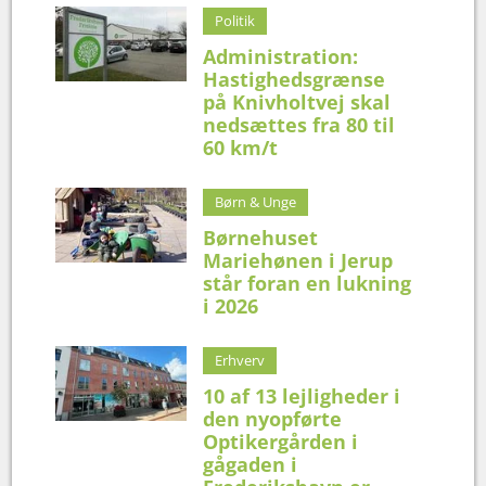
Politik
Administration:
Hastighedsgrænse
på Knivholtvej skal
nedsættes fra 80 til
60 km/t
Børn & Unge
Børnehuset
Mariehønen i Jerup
står foran en lukning
i 2026
Erhverv
10 af 13 lejligheder i
den nyopførte
Optikergården i
gågaden i