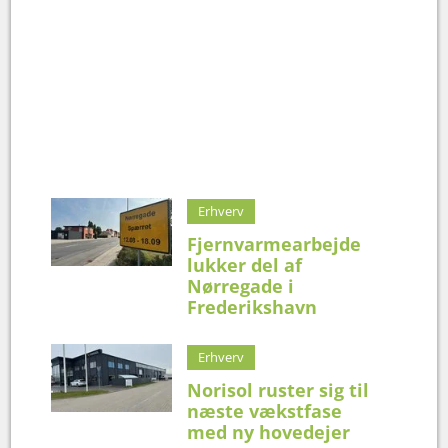
Erhverv
Fjernvarmearbejde
lukker del af
Nørregade i
Frederikshavn
Erhverv
Norisol ruster sig til
næste vækstfase
med ny hovedejer