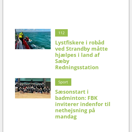
112
Lystfiskere i robåd
ved Strandby måtte
hjælpes i land af
Sæby
Redningsstation
Sport
Sæsonstart i
badminton: FBK
inviterer indenfor til
nethejsning på
mandag