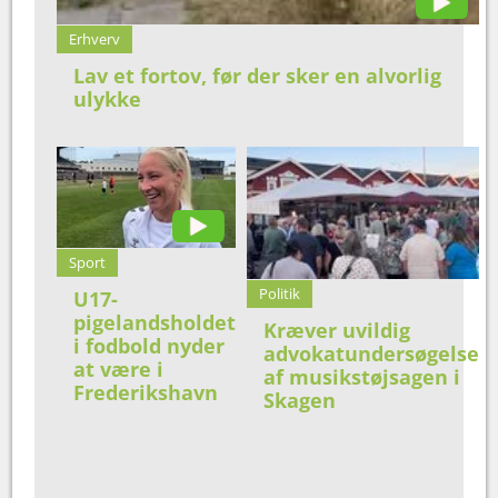
Erhverv
Lav et fortov, før der sker en alvorlig
ulykke
Sport
Politik
U17-
pigelandsholdet
Kræver uvildig
i fodbold nyder
advokatundersøgelse
at være i
af musikstøjsagen i
Frederikshavn
Skagen