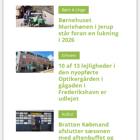
Børn & Unge
Børnehuset
Mariehønen i Jerup
står foran en lukning
i 2026
Erhverv
10 af 13 lejligheder i
den nyopførte
Optikergården i
gågaden i
Frederikshavn er
udlejet
Kultur
Bratten Købmand
afslutter sæsonen
med aftenbuffet og