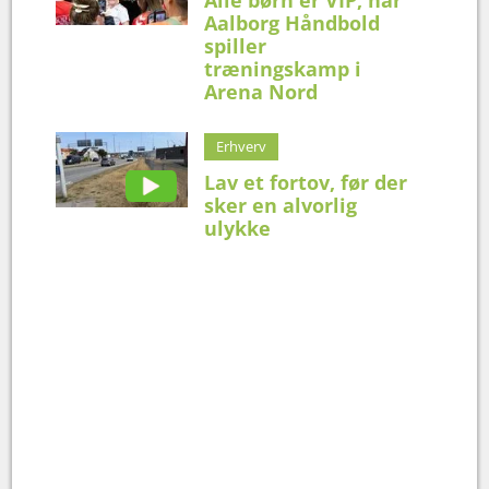
Alle børn er VIP, når
Aalborg Håndbold
spiller
træningskamp i
Arena Nord
Erhverv
Lav et fortov, før der
sker en alvorlig
ulykke