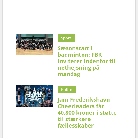
Sport
Sæsonstart i
badminton: FBK
inviterer indenfor til
nethejsning på
mandag
Kultur
Jam Frederikshavn
Cheerleaders får
40.800 kroner i støtte
til stærkere
fællesskaber