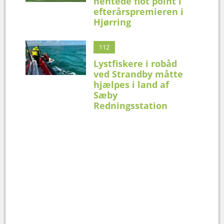
hentede flot point i
efterårspremieren i
Hjørring
112
Lystfiskere i robåd
ved Strandby måtte
hjælpes i land af
Sæby
Redningsstation