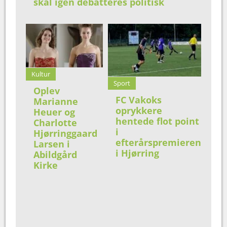
skal igen debatteres politisk
Kultur
Sport
Oplev
FC Vakoks
Marianne
oprykkere
Heuer og
hentede flot point
Charlotte
i
Hjørringgaard
efterårspremieren
Larsen i
i Hjørring
Abildgård
Kirke