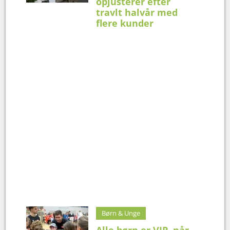
opjusterer efter
travlt halvår med
flere kunder
Børn & Unge