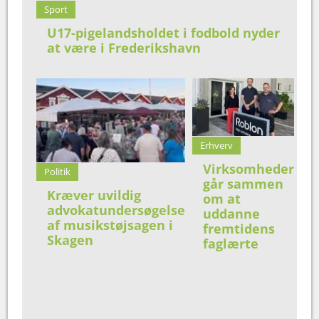
Sport
U17-pigelandsholdet i fodbold nyder
at være i Frederikshavn
Erhverv
Virksomheder
Politik
går sammen
Kræver uvildig
om at
advokatundersøgelse
uddanne
af musikstøjsagen i
fremtidens
Skagen
faglærte