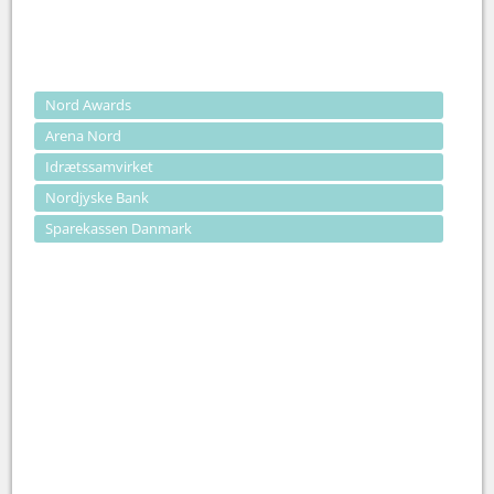
Nord Awards
Arena Nord
Idrætssamvirket
Nordjyske Bank
Sparekassen Danmark