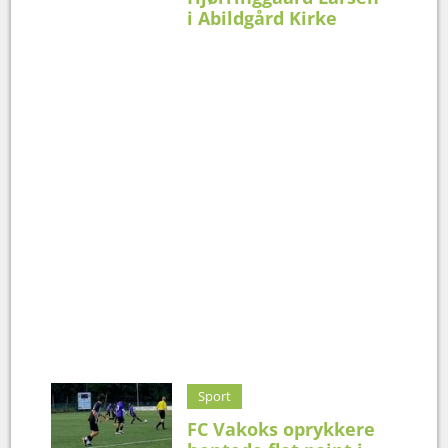
i Abildgård Kirke
Sport
FC Vakoks oprykkere