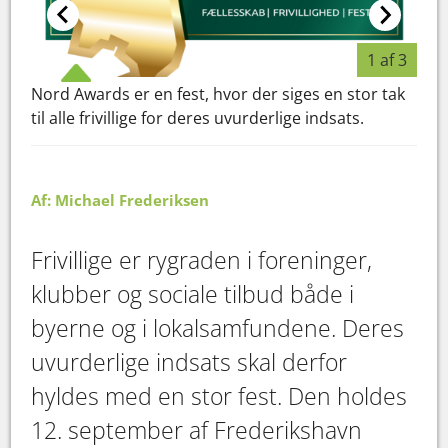
1 af 3
Nord Awards er en fest, hvor der siges en stor tak
Are
til alle frivillige for deres uvurderlige indsats.
pris
de f
Af: Michael Frederiksen
Frivillige er rygraden i foreninger,
klubber og sociale tilbud både i
byerne og i lokalsamfundene. Deres
uvurderlige indsats skal derfor
hyldes med en stor fest. Den holdes
12. september af Frederikshavn