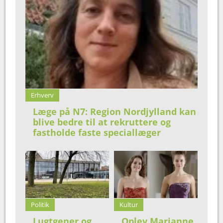
Erhverv
Læge på N7: Region Nordjylland kan
blive bedre til at rekruttere og
fastholde faste speciallæger
Politik
Kultur
Lugtgener og
Oplev Marianne