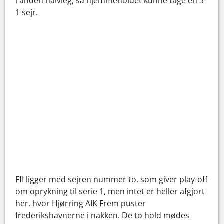
i anden halvleg, så hjemmeholdet kunne tage en 3-
1 sejr.
FfI ligger med sejren nummer to, som giver play-off
om oprykning til serie 1, men intet er heller afgjort
her, hvor Hjørring AIK Frem puster
frederikshavnerne i nakken. De to hold mødes