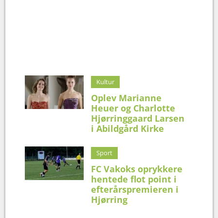
Kultur
Oplev Marianne
Heuer og Charlotte
Hjørringgaard Larsen
i Abildgård Kirke
Sport
FC Vakoks oprykkere
hentede flot point i
efterårspremieren i
Hjørring