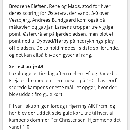
Brødrene Elefsen, René og Mads, stod for hver
deres scoring for Østervrå, der vandt 3-0 over
Vestbjerg. Andreas Bundgaard kom også på
måltavlen og gav Jan Larsens tropper tre vigtige
point. Østervrå er på fjerdepladsen, men blot et
point ned til Dybvad/Hørby på nedryknings-play
off-pladsen. De to hold mødes i sidste spillerunde,
og det kan altså blive en gyser af rang.
Serie 4 pulje 48
Lokalopgøret tirsdag aften mellem FfI og Bangsbo
Freja endte med en hjemmesejr på 1-0. Elias Dorf
scorede kampens eneste mål i et opgør, hvor der
blev uddelt fire gule kort.
FfI var i aktion igen lørdag i Hjørring AIK Frem, og
her blev der uddelt seks gule kort, tre til hver, af
kampens dommer Per Christensen. Hjemmeholdet
vandt 1-0.