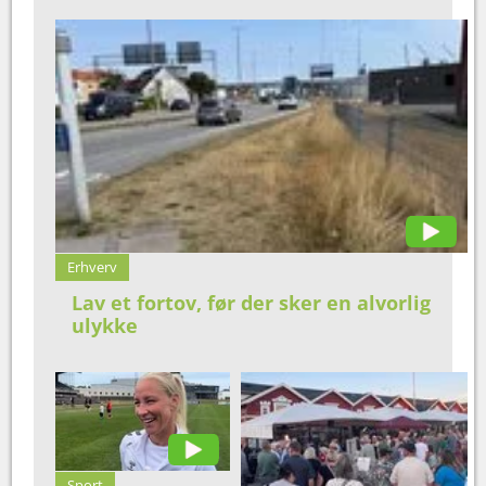
Erhverv
Lav et fortov, før der sker en alvorlig
ulykke
Sport