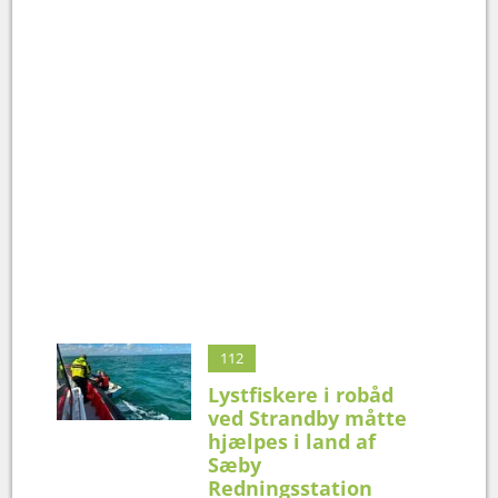
112
Lystfiskere i robåd
ved Strandby måtte
hjælpes i land af
Sæby
Redningsstation