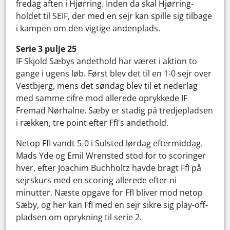
fredag aften i Hjørring. Inden da skal Hjørring-
holdet til SEIF, der med en sejr kan spille sig tilbage
i kampen om den vigtige andenplads.
Serie 3 pulje 25
IF Skjold Sæbys andethold har været i aktion to
gange i ugens løb. Først blev det til en 1-0 sejr over
Vestbjerg, mens det søndag blev til et nederlag
med samme cifre mod allerede oprykkede IF
Fremad Nørhalne. Sæby er stadig på tredjepladsen
i rækken, tre point efter FfI's andethold.
Netop FfI vandt 5-0 i Sulsted lørdag eftermiddag.
Mads Yde og Emil Wrensted stod for to scoringer
hver, efter Joachim Buchholtz havde bragt FfI på
sejrskurs med en scoring allerede efter ni
minutter. Næste opgave for FfI bliver mod netop
Sæby, og her kan FfI med en sejr sikre sig play-off-
pladsen om oprykning til serie 2.