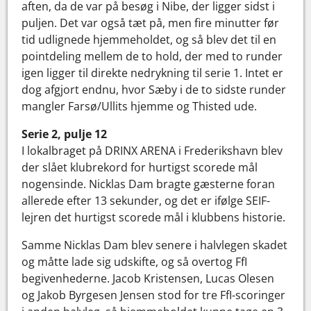
aften, da de var på besøg i Nibe, der ligger sidst i
puljen. Det var også tæt på, men fire minutter før
tid udlignede hjemmeholdet, og så blev det til en
pointdeling mellem de to hold, der med to runder
igen ligger til direkte nedrykning til serie 1. Intet er
dog afgjort endnu, hvor Sæby i de to sidste runder
mangler Farsø/Ullits hjemme og Thisted ude.
Serie 2, pulje 12
I lokalbraget på DRINX ARENA i Frederikshavn blev
der slået klubrekord for hurtigst scorede mål
nogensinde. Nicklas Dam bragte gæsterne foran
allerede efter 13 sekunder, og det er ifølge SEIF-
lejren det hurtigst scorede mål i klubbens historie.
Samme Nicklas Dam blev senere i halvlegen skadet
og måtte lade sig udskifte, og så overtog FfI
begivenhederne. Jacob Kristensen, Lucas Olesen
og Jakob Byrgesen Jensen stod for tre FfI-scoringer