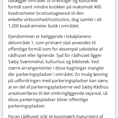
udlægger området til offentlige- og kulturelle
formål samt mindre butikker på maksimalt 400
kvadratmeter bruttoetageareal til den
enkelte virksomhed/institution, dog samlet i alt
1.200 kvadratmeter butik i området.
Ejendommen er beliggende i lokalplanens
delområde 1, som primært skal anvendes til
offentlige formål som for eksempel udvidelse af
rådhuset eller lignende. Syd for rådhuset ligger
Sæby Svømmehal, kulturhus og bibliotek. Ved
større arrangementer i disse bygninger mangler
der parkeringspladser i området. En mulig løsning
på udfordringen med parkeringspladser kan være,
at en del af parkeringspladserne ved Sæby Rådhus
arealoverføres til det omkringliggende vejareal, så
disse parkeringspladser bliver offentlige
parkeringspladser.
Foran rådhuset står et kunstværk (natursten) af