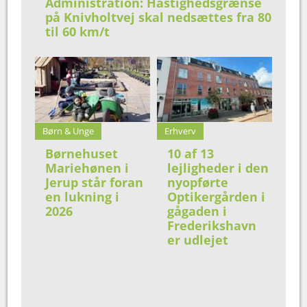
Administration: Hastighedsgrænse
på Knivholtvej skal nedsættes fra 80
til 60 km/t
Børn & Unge
Erhverv
Børnehuset
10 af 13
Mariehønen i
lejligheder i den
Jerup står foran
nyopførte
en lukning i
Optikergården i
2026
gågaden i
Frederikshavn
er udlejet