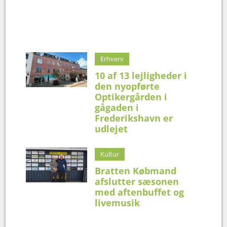
Erhverv
10 af 13 lejligheder i
den nyopførte
Optikergården i
gågaden i
Frederikshavn er
udlejet
Kultur
Bratten Købmand
afslutter sæsonen
med aftenbuffet og
livemusik