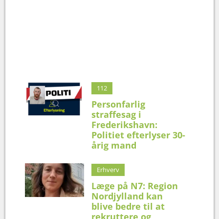
112
Personfarlig
straffesag i
Frederikshavn:
Politiet efterlyser 30-
årig mand
Erhverv
Læge på N7: Region
Nordjylland kan
blive bedre til at
rekruttere og