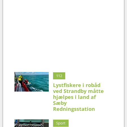
112
Lystfiskere i robåd
ved Strandby måtte
hjælpes i land af
Sæby
Redningsstation
Sport