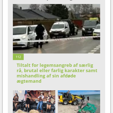
112
Tiltalt for legemsangreb af særlig
rå, brutal eller farlig karakter samt
mishandling af sin afdøde
ægtemand