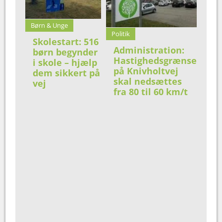
Børn & Unge
Politik
Skolestart: 516
Administration:
børn begynder
Hastighedsgrænse
i skole – hjælp
på Knivholtvej
dem sikkert på
skal nedsættes
vej
fra 80 til 60 km/t