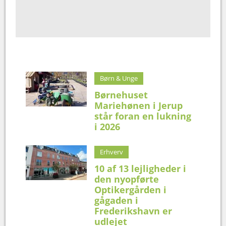
Børn & Unge
Børnehuset
Mariehønen i Jerup
står foran en lukning
i 2026
Erhverv
10 af 13 lejligheder i
den nyopførte
Optikergården i
gågaden i
Frederikshavn er
udlejet