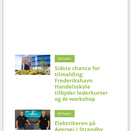
Erhverv
Sidste chance for
tilmelding:
Frederikshavn
Handelsskole
tilbyder lederkurser
og AI-workshop
Erhverv
Elektrikeren på
Agervej i Strandby