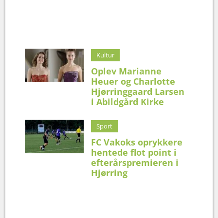
Kultur
Oplev Marianne
Heuer og Charlotte
Hjørringgaard Larsen
i Abildgård Kirke
Sport
FC Vakoks oprykkere
hentede flot point i
efterårspremieren i
Hjørring