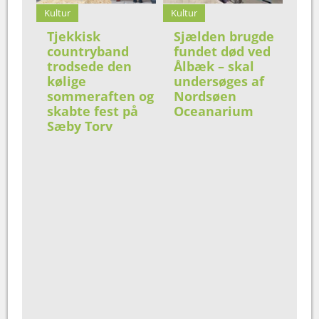
Kultur
Kultur
Tjekkisk
Sjælden brugde
countryband
fundet død ved
trodsede den
Ålbæk – skal
kølige
undersøges af
sommeraften og
Nordsøen
skabte fest på
Oceanarium
Sæby Torv