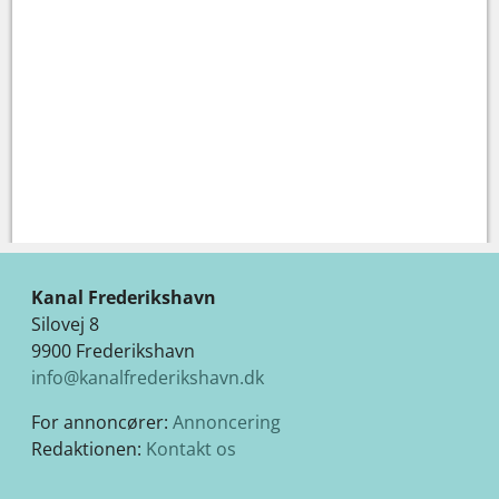
Kanal Frederikshavn
Silovej 8
9900 Frederikshavn
info@kanalfrederikshavn.dk
For annoncører:
Annoncering
Redaktionen:
Kontakt os