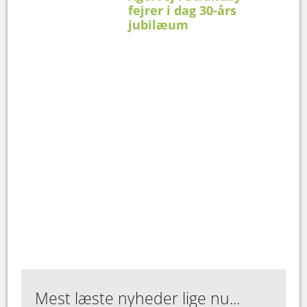
fejrer i dag 30-års
jubilæum
Mest læste nyheder lige nu...