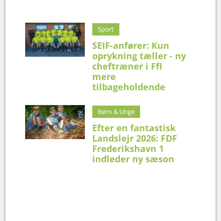
Sport
SEIF-anfører: Kun
oprykning tæller - ny
cheftræner i FfI
mere
tilbageholdende
Børn & Unge
Efter en fantastisk
Landslejr 2026: FDF
Frederikshavn 1
indleder ny sæson