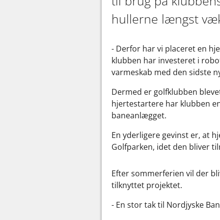
til brug på klubbe
hullerne længst væk 
- Derfor har vi placeret en h
klubben har investeret i robot
varmeskab med den sidste ny
Dermed er golfklubben blevet
hjertestartere har klubben 
baneanlægget.
En yderligere gevinst er, at h
Golfparken, idet den bliver t
Efter sommerferien vil der bl
tilknyttet projektet.
- En stor tak til Nordjyske B