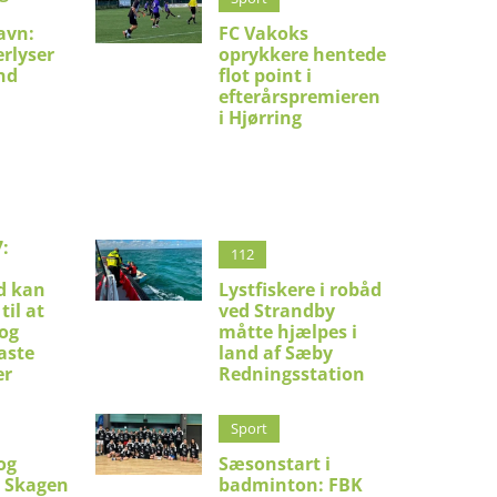
avn:
FC Vakoks
erlyser
oprykkere hentede
nd
flot point i
efterårspremieren
i Hjørring
:
112
d kan
Lystfiskere i robåd
til at
ved Strandby
 og
måtte hjælpes i
aste
land af Sæby
er
Redningsstation
Sport
og
Sæsonstart i
i Skagen
badminton: FBK