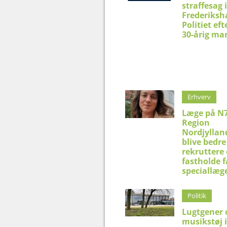
straffesag i
Frederiksh
Politiet eft
30-årig ma
Erhverv
Læge på N7
Region
Nordjyllan
blive bedre 
rekruttere
fastholde f
speciallæg
Politik
Lugtgener 
musikstøj 