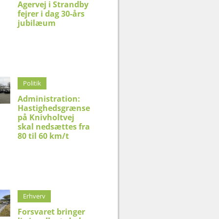
Agervej i Strandby
fejrer i dag 30-års
jubilæum
Politik
Administration:
Hastighedsgrænse
på Knivholtvej
skal nedsættes fra
80 til 60 km/t
Erhverv
Forsvaret bringer