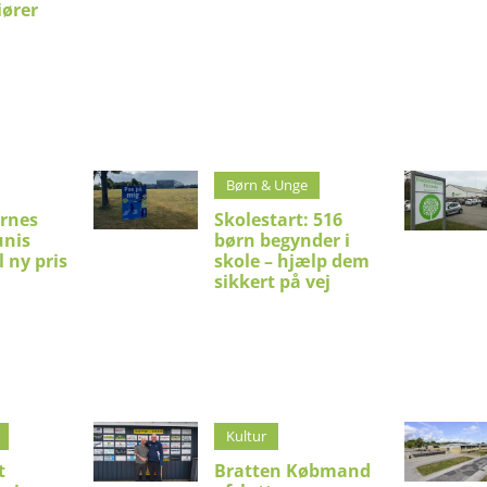
iører
Børn & Unge
rnes
Skolestart: 516
unis
børn begynder i
il ny pris
skole – hjælp dem
sikkert på vej
Kultur
t
Bratten Købmand