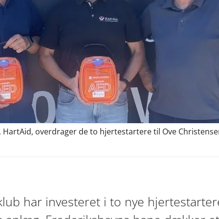
HartAid, overdrager de to hjertestartere til Ove Christense
lub har investeret i to nye hjertestar