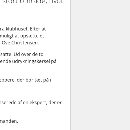
 stort område, hvor
ra klubhuset. Efter at
 muligt at opsætte et
 Ove Christensen.
satte. Ud over de to
rende udrykningskørsel på
eboere, der bor tæt på i
sserede af en ekspert, der er
ormanden.