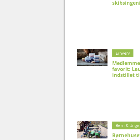
skibsingen
Erhverv
Medlemme
favorit: La
indstillet t
Børn & Unge
Børnehuse