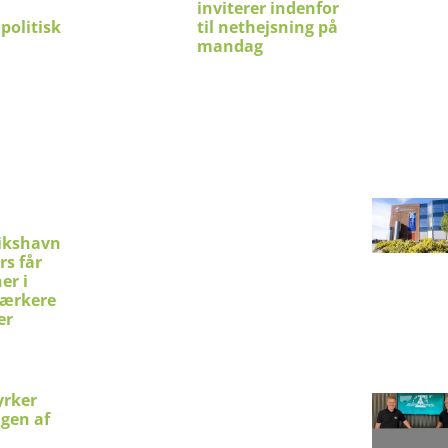
inviterer indenfor
politisk
til nethejsning på
mandag
ikshavn
rs får
er i
stærkere
er
yrker
ngen af