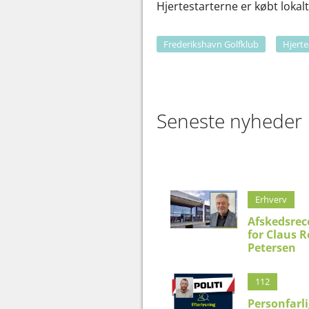
Hjertestarterne er købt loka
Frederikshavn Golfklub
Hjerte
Seneste nyheder
Erhverv
Afskedsrec
for Claus 
Petersen
112
Personfarli