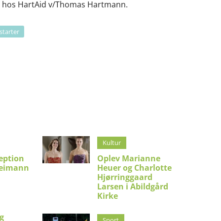
lt hos HartAid v/Thomas Hartmann.
starter
Kultur
eption
Oplev Marianne
Reimann
Heuer og Charlotte
Hjørringgaard
Larsen i Abildgård
Kirke
g
Sport