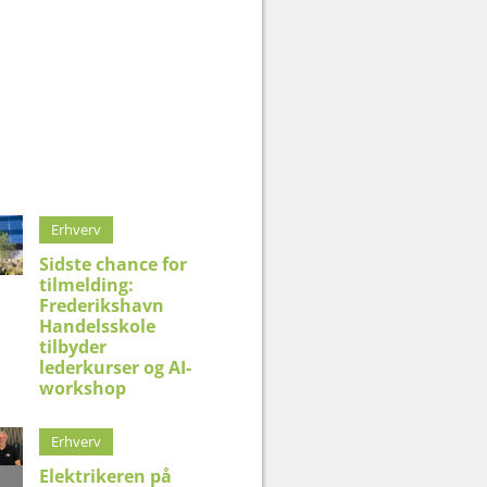
Erhverv
Sidste chance for
tilmelding:
Frederikshavn
Handelsskole
tilbyder
lederkurser og AI-
workshop
Erhverv
Elektrikeren på