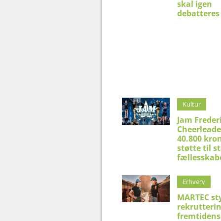
skal igen
debatteres 
Kultur
Jam Freder
Cheerleade
40.800 kron
støtte til 
fællesskab
Erhverv
MARTEC st
rekrutteri
fremtidens