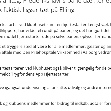
ns anlæg. Frederikshavns bane dækker et
faktisk ligger tæt på Elling.
jertestarter ved klubhuset samt en hjertestarter længst væk f
klippere, har vi fået el rundt på banen, og det har gjort det
e model hjertestarter ude på selve banen, oplyser formand
 et tryggere sted at være for alle medlemmer, gæster og an
en aftale med Den Præhospitale Virksomhed i Aalborg vedrø
jertestarteren ved klubhuset også bliver tilgængelig for de b
ilmeldt Trygfondens App Hjertestarter.
ive igangsat undervisning af ansatte, udvalg og andre intere
ank og klubbens medlemmer for bidrag til indkøb, udtaler f