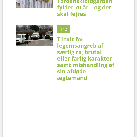
Tordenskioldgarden
fylder 70 år – og det
skal fejres
112
Tiltalt for
legemsangreb af
særlig rå, brutal
eller farlig karakter
samt mishandling af
sin afdøde
ægtemand