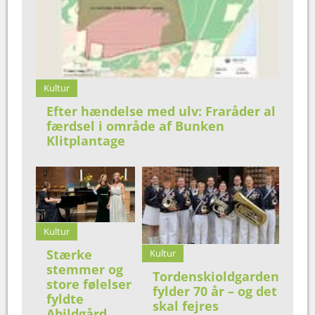
Kultur
Efter hændelse med ulv: Fraråder al
færdsel i område af Bunken
Klitplantage
Kultur
Stærke
Kultur
stemmer og
Tordenskioldgarden
store følelser
fylder 70 år – og det
fyldte
skal fejres
Abildgård