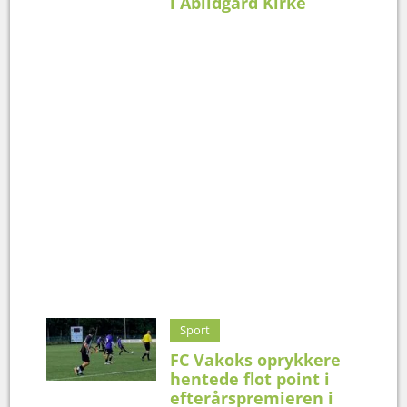
i Abildgård Kirke
Sport
FC Vakoks oprykkere
hentede flot point i
efterårspremieren i