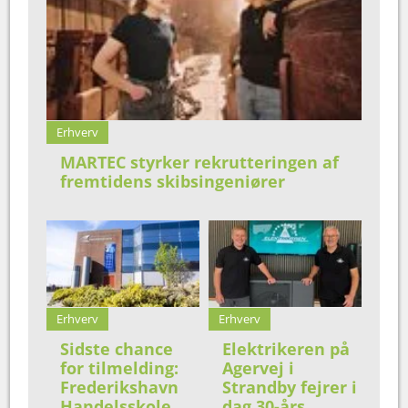
Erhverv
MARTEC styrker rekrutteringen af
fremtidens skibsingeniører
Erhverv
Erhverv
Sidste chance
Elektrikeren på
for tilmelding:
Agervej i
Frederikshavn
Strandby fejrer i
Handelsskole
dag 30-års