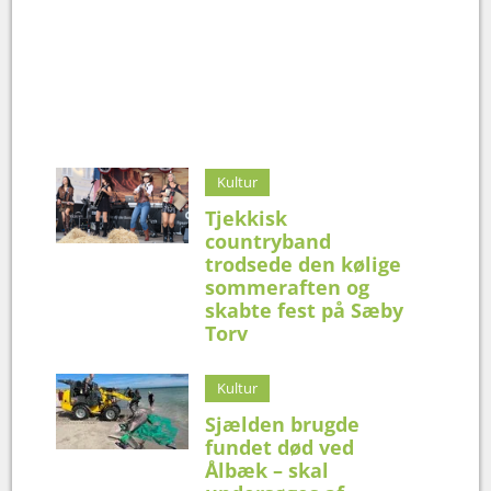
Kultur
Tjekkisk
countryband
trodsede den kølige
sommeraften og
skabte fest på Sæby
Torv
Kultur
Sjælden brugde
fundet død ved
Ålbæk – skal