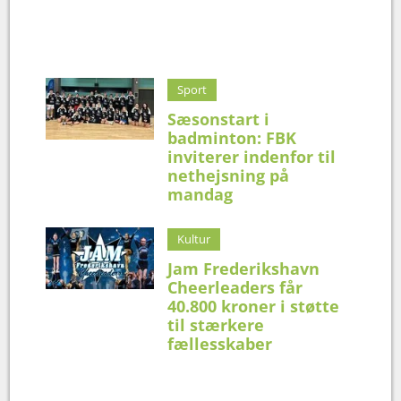
Sport
Sæsonstart i
badminton: FBK
inviterer indenfor til
nethejsning på
mandag
Kultur
Jam Frederikshavn
Cheerleaders får
40.800 kroner i støtte
til stærkere
fællesskaber