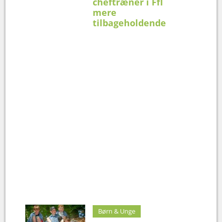
cheftræner i FfI
mere
tilbageholdende
Børn & Unge