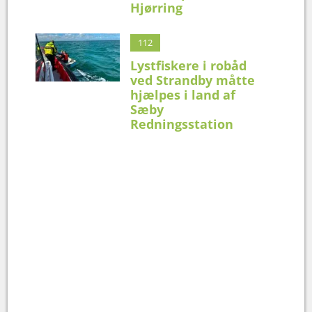
Hjørring
112
Lystfiskere i robåd
ved Strandby måtte
hjælpes i land af
Sæby
Redningsstation