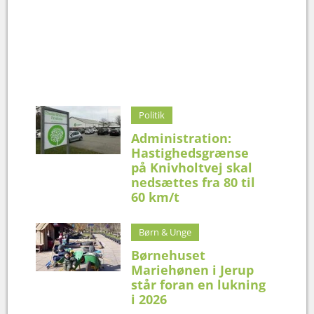
Politik
Administration:
Hastighedsgrænse
på Knivholtvej skal
nedsættes fra 80 til
60 km/t
Børn & Unge
Børnehuset
Mariehønen i Jerup
står foran en lukning
i 2026