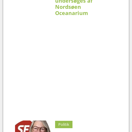
undersøges af
Nordsøen
Oceanarium
Politik