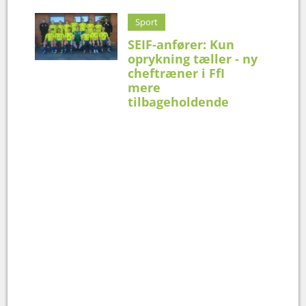
Sport
SEIF-anfører: Kun
oprykning tæller - ny
cheftræner i FfI
mere
tilbageholdende