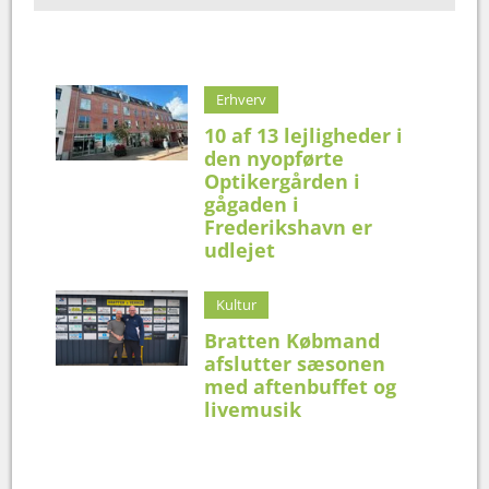
Erhverv
10 af 13 lejligheder i
den nyopførte
Optikergården i
gågaden i
Frederikshavn er
udlejet
Kultur
Bratten Købmand
afslutter sæsonen
med aftenbuffet og
livemusik