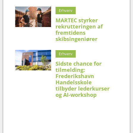
Erhverv
MARTEC styrker
rekrutteringen af
fremtidens
skibsingeniører
Erhverv
Sidste chance for
tilmelding:
Frederikshavn
Handelsskole
tilbyder lederkurser
og AI-workshop