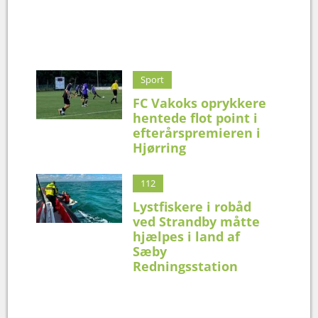
Sport
FC Vakoks oprykkere
hentede flot point i
efterårspremieren i
Hjørring
112
Lystfiskere i robåd
ved Strandby måtte
hjælpes i land af
Sæby
Redningsstation