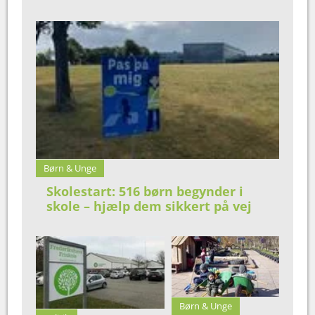
Børn & Unge
Skolestart: 516 børn begynder i
skole – hjælp dem sikkert på vej
Børn & Unge