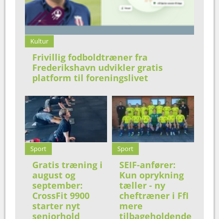
Kultur
Frivillig fodboldtræner fra
Frederikshavn udvikler gratis
platform til foreningslivet
Sport
Sport
Gratis træning i
SEIF-anfører:
august og
Kun oprykning
september:
tæller - ny
CrossFit 9900
cheftræner i FfI
starter nyt
mere
seniorhold
tilbageholdende