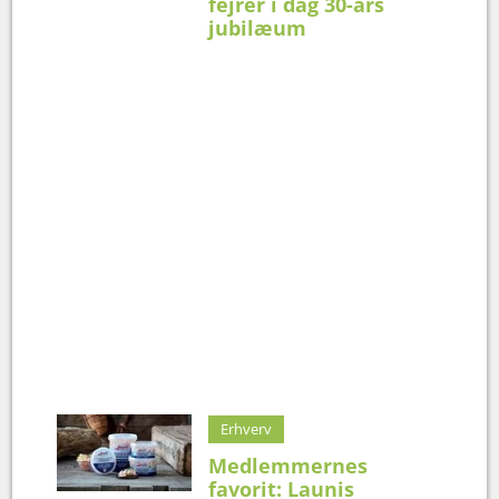
fejrer i dag 30-års
jubilæum
Erhverv
Medlemmernes
favorit: Launis