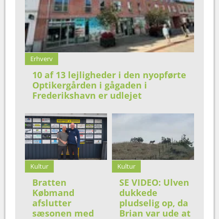
Erhverv
10 af 13 lejligheder i den nyopførte
Optikergården i gågaden i
Frederikshavn er udlejet
Kultur
Kultur
Bratten
SE VIDEO: Ulven
Købmand
dukkede
afslutter
pludselig op, da
sæsonen med
Brian var ude at