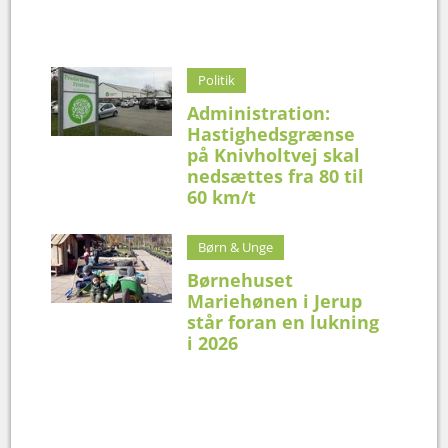
Politik
Administration:
Hastighedsgrænse
på Knivholtvej skal
nedsættes fra 80 til
60 km/t
Børn & Unge
Børnehuset
Mariehønen i Jerup
står foran en lukning
i 2026