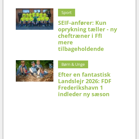
Sport
SEIF-anfører: Kun
oprykning tæller - ny
cheftræner i FfI
mere
tilbageholdende
Børn & Unge
Efter en fantastisk
Landslejr 2026: FDF
Frederikshavn 1
indleder ny sæson