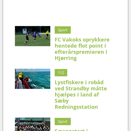
Sport
FC Vakoks oprykkere
hentede flot point i
efterårspremieren i
Hjørring
112
Lystfiskere i robåd
ved Strandby måtte
hjælpes i land af
Sæby
Redningsstation
Sport
Sæsonstart i