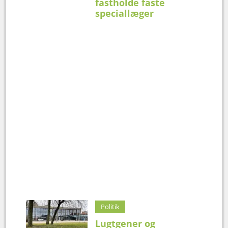
fastholde faste
speciallæger
Politik
Lugtgener og