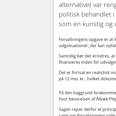
alternativet var re
politisk behandlet 
som en kunstig og u
Forvaltningens opgave er at l
valgsituationer, der kan opfa
Samtidig bør det erindres, at 
finansieres inden for udval
Det er fortsat en realistisk 
på 12 mio. kr., hvilket doku
På den baggrund forekommer d
hvor bevarelsen af Ålbæk Ple
Sagen rejser derfor et princ
samt om forvaltningens rolle 