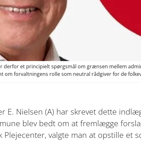
ser derfor et principielt spørgsmål om grænsen mellem admini
m forvaltningens rolle som neutral rådgiver for de folkeva
E. Nielsen (A) har skrevet dette indlæg
une blev bedt om at fremlægge forslag t
 Plejecenter, valgte man at opstille et s