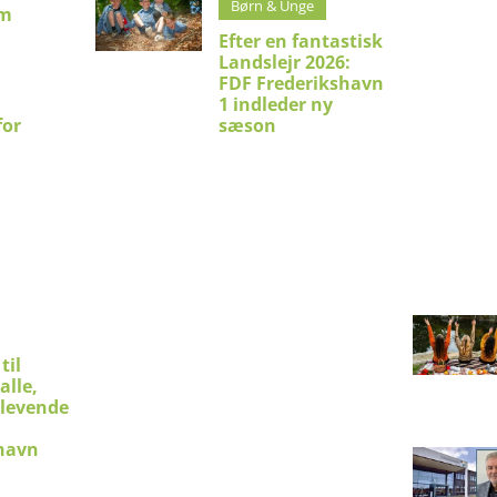
Børn & Unge
um
Efter en fantastisk
Landslejr 2026:
FDF Frederikshavn
1 indleder ny
for
sæson
til
alle,
 levende
shavn