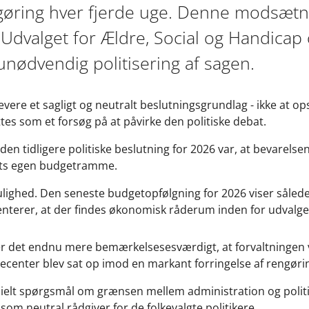
ngøring hver fjerde uge. Denne modsætn
i Udvalget for Ældre, Social og Handicap
nødvendig politisering af sagen.
evere et sagligt og neutralt beslutningsgrundlag - ikke at o
ttes som et forsøg på at påvirke den politiske debat.
den tidligere politiske beslutning for 2026 var, at bevarelse
gets egen budgetramme.
mulighed. Den seneste budgetopfølgning for 2026 viser såled
menterer, at der findes økonomisk råderum inden for udvalg
et endnu mere bemærkelsesesværdigt, at forvaltningen valg
jecenter blev sat op imod en markant forringelse af rengør
ipielt spørgsmål om grænsen mellem administration og poli
som neutral rådgiver for de folkevalgte politikere.