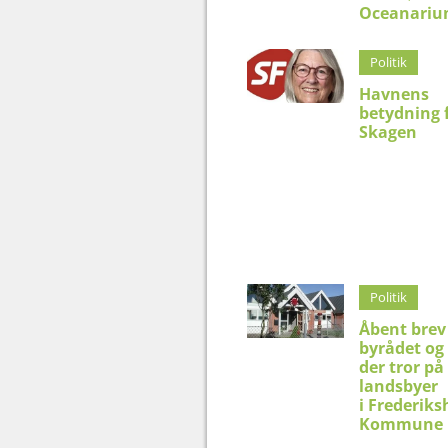
Oceanari
Politik
Havnens
betydning 
Skagen
Politik
Åbent brev 
byrådet og 
der tror på
landsbyer
i Frederik
Kommune