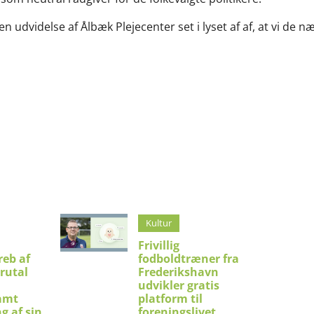
 en udvidelse af Ålbæk Plejecenter set i lyset af af, at vi de n
Kultur
Frivillig
eb af
fodboldtræner fra
brutal
Frederikshavn
udvikler gratis
amt
platform til
g af sin
foreningslivet