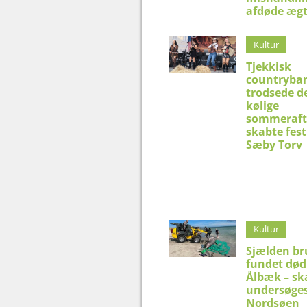
afdøde æg
Kultur
Tjekkisk
countryba
trodsede d
kølige
sommeraft
skabte fest
Sæby Torv
Kultur
Sjælden br
fundet død
Ålbæk – sk
undersøges
Nordsøen