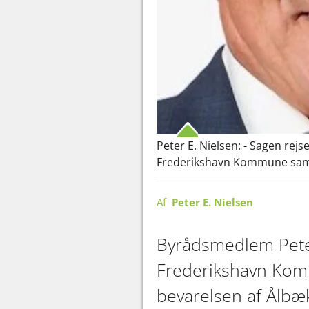
Peter E. Nielsen: - Sagen rej
Frederikshavn Kommune samt o
Af
Peter E. Nielsen
Byrådsmedlem Peter 
Frederikshavn Komm
bevarelsen af Ålbæk