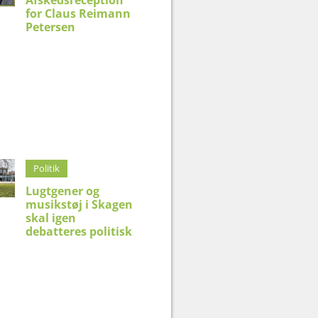
for Claus Reimann
Petersen
Politik
Lugtgener og
musikstøj i Skagen
skal igen
debatteres politisk