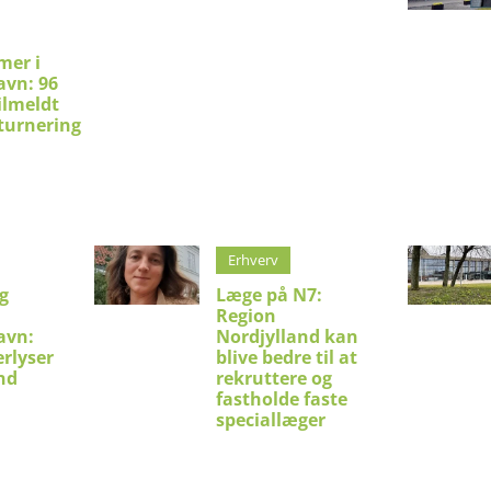
mer i
avn: 96
ilmeldt
turnering
Erhverv
g
Læge på N7:
Region
avn:
Nordjylland kan
erlyser
blive bedre til at
nd
rekruttere og
fastholde faste
speciallæger