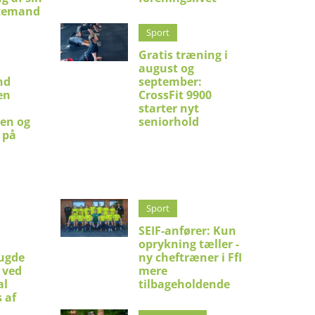
temand
Sport
Gratis træning i
august og
nd
september:
en
CrossFit 9900
starter nyt
en og
seniorhold
 på
Sport
SEIF-anfører: Kun
oprykning tæller -
ugde
ny cheftræner i FfI
 ved
mere
al
tilbageholdende
 af