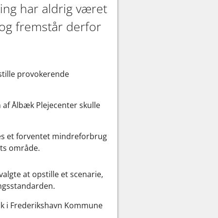
ing har aldrig været
 og fremstår derfor
pstille provokerende
n af Ålbæk Plejecenter skulle
es et forventet mindreforbrug
ets område.
te at opstille et scenarie,
ingsstandarden.
tik i Frederikshavn Kommune