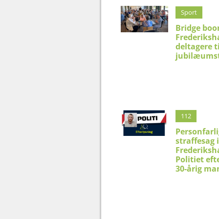
Sport
Bridge boo
Frederiksh
deltagere t
jubilæums
112
Personfarli
straffesag i
Frederiksh
Politiet eft
30-årig ma