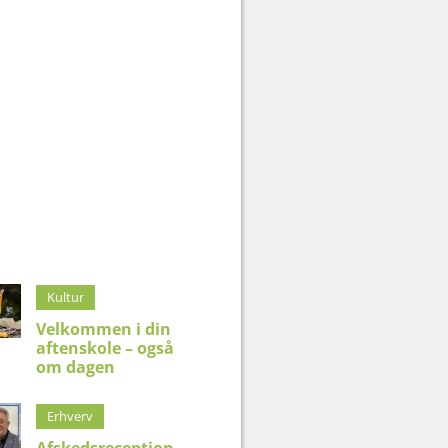
Kultur
Velkommen i din
aftenskole – også
om dagen
Erhverv
Afskedsreception