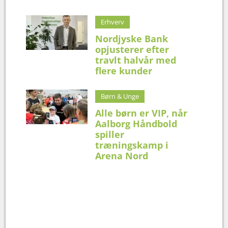
Erhverv
Nordjyske Bank
opjusterer efter
travlt halvår med
flere kunder
Børn & Unge
Alle børn er VIP, når
Aalborg Håndbold
spiller
træningskamp i
Arena Nord