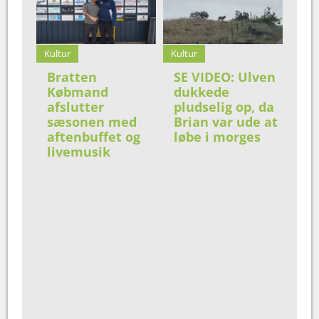
Kultur
Kultur
Bratten
SE VIDEO: Ulven
Købmand
dukkede
afslutter
pludselig op, da
sæsonen med
Brian var ude at
aftenbuffet og
løbe i morges
livemusik