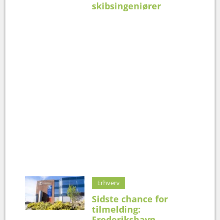
skibsingeniører
Erhverv
Sidste chance for
tilmelding:
Frederikshavn