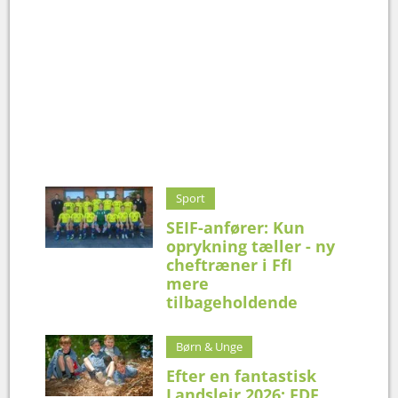
Sport
SEIF-anfører: Kun
oprykning tæller - ny
cheftræner i FfI
mere
tilbageholdende
Børn & Unge
Efter en fantastisk
Landslejr 2026: FDF