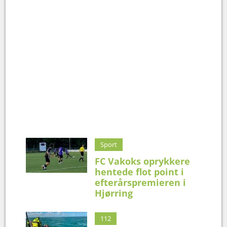
Sport
FC Vakoks oprykkere
hentede flot point i
efterårspremieren i
Hjørring
112