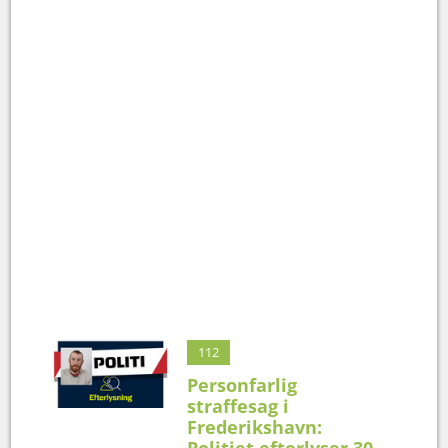
112
Personfarlig
straffesag i
Frederikshavn:
Politiet efterlyser 30-