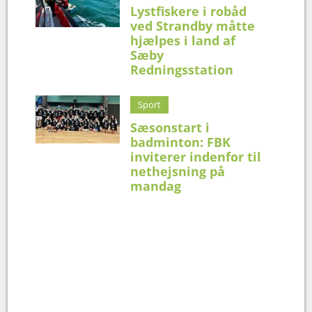
Lystfiskere i robåd
ved Strandby måtte
hjælpes i land af
Sæby
Redningsstation
Sport
Sæsonstart i
badminton: FBK
inviterer indenfor til
nethejsning på
mandag