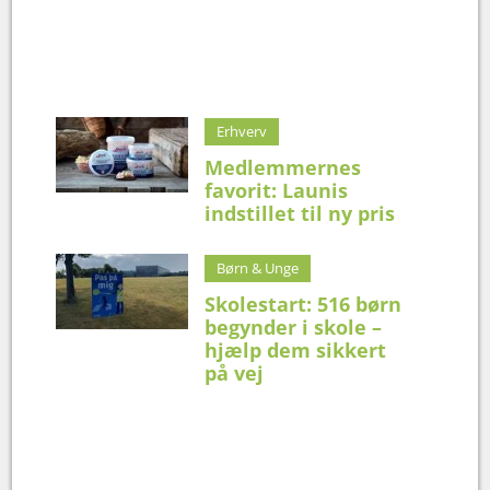
Erhverv
Medlemmernes
favorit: Launis
indstillet til ny pris
Børn & Unge
Skolestart: 516 børn
begynder i skole –
hjælp dem sikkert
på vej