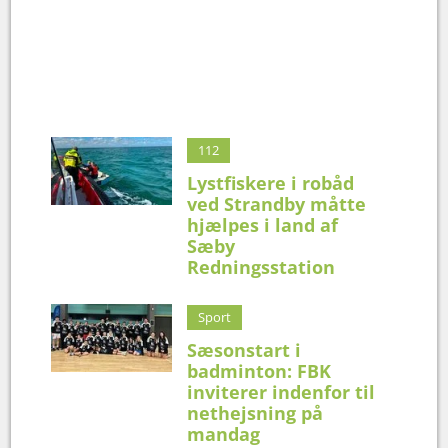
112
Lystfiskere i robåd
ved Strandby måtte
hjælpes i land af
Sæby
Redningsstation
Sport
Sæsonstart i
badminton: FBK
inviterer indenfor til
nethejsning på
mandag