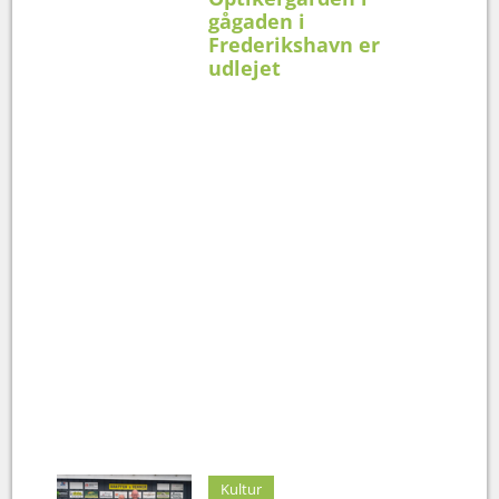
gågaden i
Frederikshavn er
udlejet
Kultur