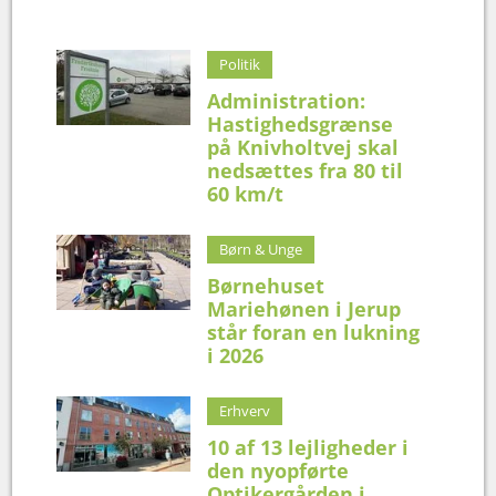
Politik
Administration:
Hastighedsgrænse
på Knivholtvej skal
nedsættes fra 80 til
60 km/t
Børn & Unge
Børnehuset
Mariehønen i Jerup
står foran en lukning
i 2026
Erhverv
10 af 13 lejligheder i
den nyopførte
Optikergården i