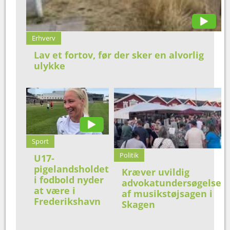
Erhverv
Lav et fortov, før der sker en alvorlig
ulykke
Sport
Politik
U17-
pigelandsholdet
Kræver uvildig
i fodbold nyder
advokatundersøgelse
at være i
af musikstøjsagen i
Frederikshavn
Skagen