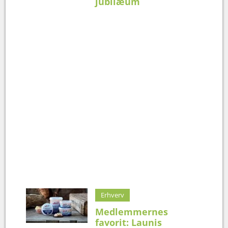
jubilæum
Erhverv
Medlemmernes
favorit: Launis