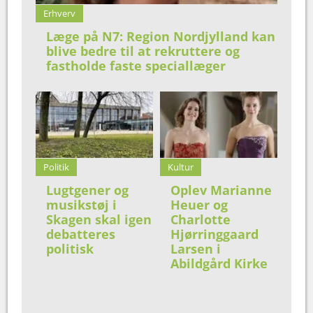
Erhverv
Læge på N7: Region Nordjylland kan
blive bedre til at rekruttere og
fastholde faste speciallæger
Politik
Kultur
Lugtgener og
Oplev Marianne
musikstøj i
Heuer og
Skagen skal igen
Charlotte
debatteres
Hjørringgaard
politisk
Larsen i
Abildgård Kirke