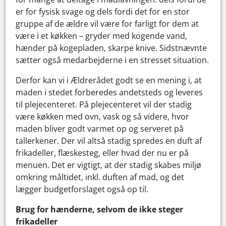
er for fysisk svage og dels fordi det for en stor
gruppe af de ældre vil være for farligt for dem at
være i et køkken – gryder med kogende vand,
hænder på kogepladen, skarpe knive. Sidstnævnte
sætter også medarbejderne i en stresset situation.
Derfor kan vi i Ældrerådet godt se en mening i, at
maden i stedet forberedes andetsteds og leveres
til plejecenteret. På plejecenteret vil der stadig
være køkken med ovn, vask og så videre, hvor
maden bliver godt varmet op og serveret på
tallerkener. Der vil altså stadig spredes en duft af
frikadeller, flæskesteg, eller hvad der nu er på
menuen. Det er vigtigt, at der stadig skabes miljø
omkring måltidet, inkl. duften af mad, og det
lægger budgetforslaget også op til.
Brug for hænderne, selvom de ikke steger
frikadeller