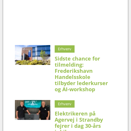
Erhverv
Sidste chance for
tilmelding:
Frederikshavn
Handelsskole
tilbyder lederkurser
og AI-workshop
Erhverv
Elektrikeren på
Agervej i Strandby
fejrer i dag 30-års