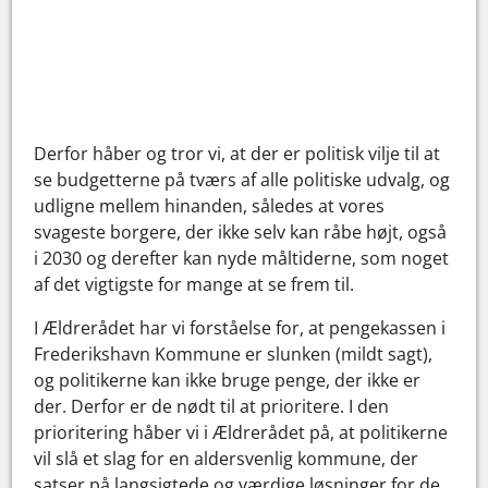
Derfor håber og tror vi, at der er politisk vilje til at
se budgetterne på tværs af alle politiske udvalg, og
udligne mellem hinanden, således at vores
svageste borgere, der ikke selv kan råbe højt, også
i 2030 og derefter kan nyde måltiderne, som noget
af det vigtigste for mange at se frem til.
I Ældrerådet har vi forståelse for, at pengekassen i
Frederikshavn Kommune er slunken (mildt sagt),
og politikerne kan ikke bruge penge, der ikke er
der. Derfor er de nødt til at prioritere. I den
prioritering håber vi i Ældrerådet på, at politikerne
vil slå et slag for en aldersvenlig kommune, der
satser på langsigtede og værdige løsninger for de