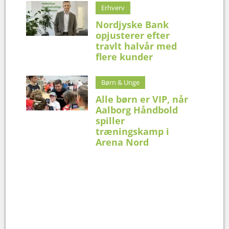
Erhverv
Nordjyske Bank
opjusterer efter
travlt halvår med
flere kunder
Børn & Unge
Alle børn er VIP, når
Aalborg Håndbold
spiller
træningskamp i
Arena Nord