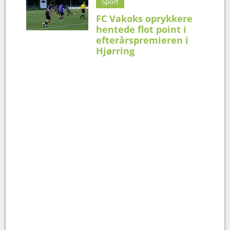
Sport
FC Vakoks oprykkere
hentede flot point i
efterårspremieren i
Hjørring