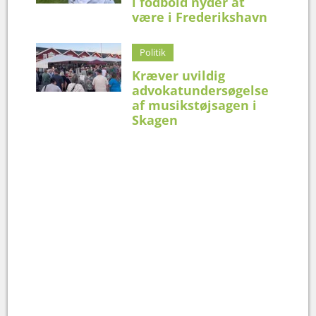
i fodbold nyder at
være i Frederikshavn
Politik
Kræver uvildig
advokatundersøgelse
af musikstøjsagen i
Skagen