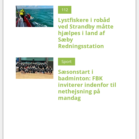
112
Lystfiskere i robåd
ved Strandby måtte
hjælpes i land af
Sæby
Redningsstation
Sport
Sæsonstart i
badminton: FBK
inviterer indenfor til
nethejsning på
mandag