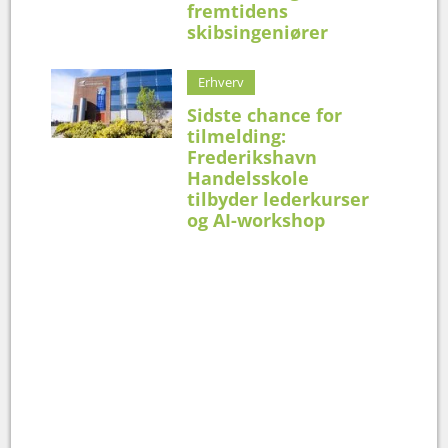
fremtidens
skibsingeniører
Erhverv
Sidste chance for
tilmelding:
Frederikshavn
Handelsskole
tilbyder lederkurser
og AI-workshop