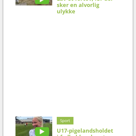
sker en alvorlig
ulykke
Sport
U17-pigelandsholdet