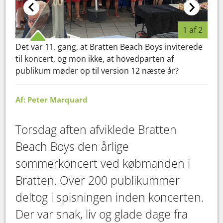
1 af 2
Det var 11. gang, at Bratten Beach Boys inviterede
Det 
til koncert, og mon ikke, at hovedparten af
til 
publikum møder op til version 12 næste år?
pub
Af: Peter Marquard
Torsdag aften afviklede Bratten
Beach Boys den årlige
sommerkoncert ved købmanden i
Bratten. Over 200 publikummer
deltog i spisningen inden koncerten.
Der var snak, liv og glade dage fra