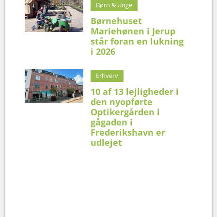
Børn & Unge
Børnehuset
Mariehønen i Jerup
står foran en lukning
i 2026
Erhverv
10 af 13 lejligheder i
den nyopførte
Optikergården i
gågaden i
Frederikshavn er
udlejet