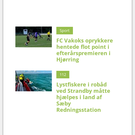
Sport
FC Vakoks oprykkere
hentede flot point i
efterårspremieren i
Hjørring
112
Lystfiskere i robåd
ved Strandby måtte
hjælpes i land af
Sæby
Redningsstation