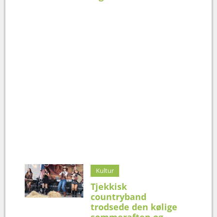
Kultur
Tjekkisk
countryband
trodsede den kølige
sommeraften og