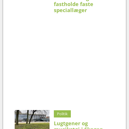
fastholde faste
speciallæger
Politik
Lugtgener og