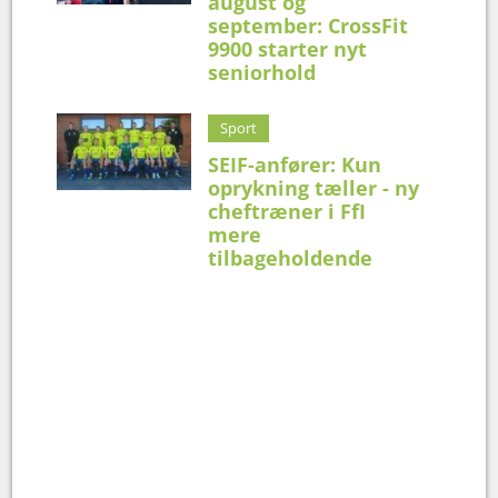
august og
september: CrossFit
9900 starter nyt
seniorhold
Sport
SEIF-anfører: Kun
oprykning tæller - ny
cheftræner i FfI
mere
tilbageholdende