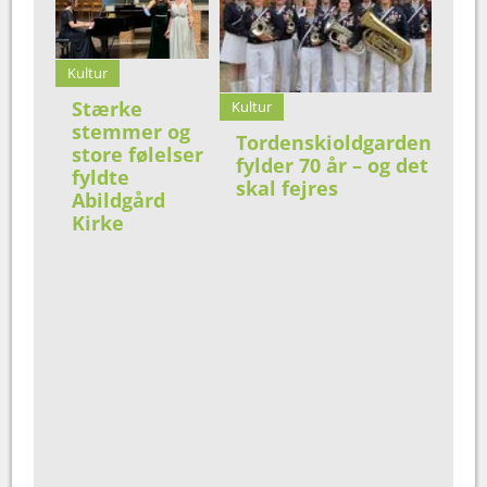
Kultur
Stærke
Kultur
stemmer og
Tordenskioldgarden
store følelser
fylder 70 år – og det
fyldte
skal fejres
Abildgård
Kirke