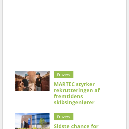
Erhverv
MARTEC styrker
rekrutteringen af
fremtidens
skibsingeniører
Erhverv
Sidste chance for