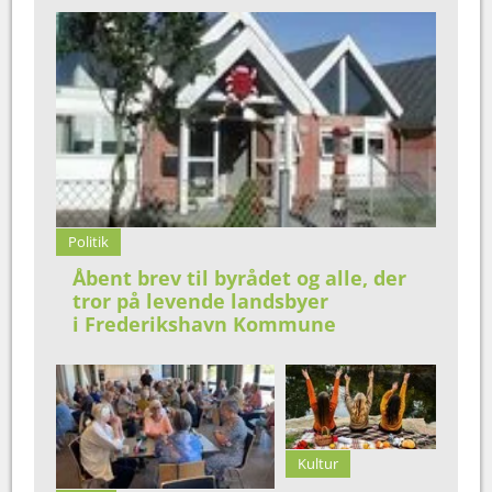
Politik
Åbent brev til byrådet og alle, der
tror på levende landsbyer
i Frederikshavn Kommune
Kultur