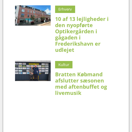
Erhverv
10 af 13 lejligheder i
den nyopførte
Optikergården i
gågaden i
Frederikshavn er
udlejet
Kultur
Bratten Købmand
afslutter sæsonen
med aftenbuffet og
livemusik