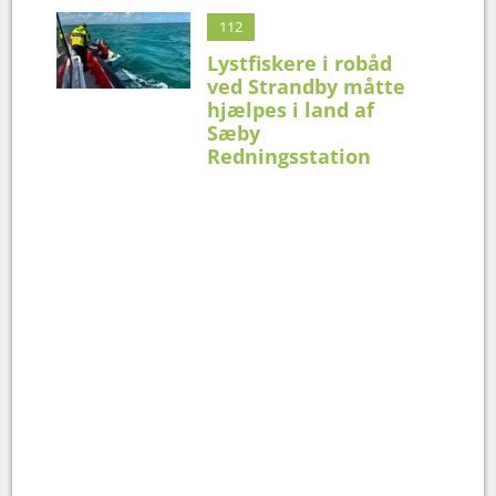
112
Lystfiskere i robåd
ved Strandby måtte
hjælpes i land af
Sæby
Redningsstation