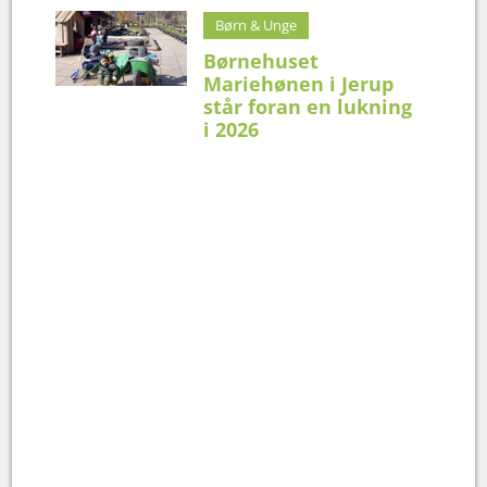
Børn & Unge
Børnehuset
Mariehønen i Jerup
står foran en lukning
i 2026