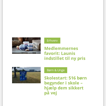
Erhverv
Medlemmernes
favorit: Launis
indstillet til ny pris
Børn & Unge
Skolestart: 516 børn
begynder i skole –
hjælp dem sikkert
på vej