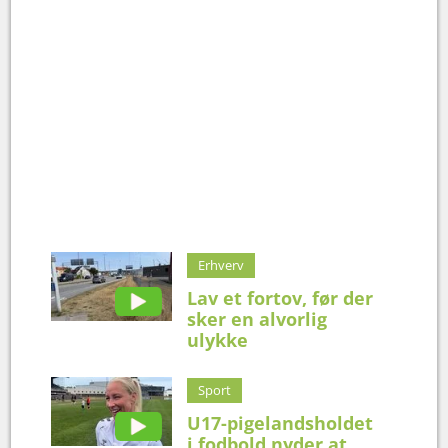
Erhverv
Lav et fortov, før der
sker en alvorlig
ulykke
Sport
U17-pigelandsholdet
i fodbold nyder at