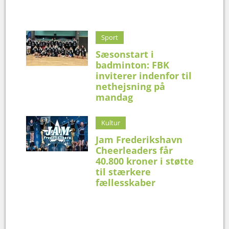
Sport
Sæsonstart i
badminton: FBK
inviterer indenfor til
nethejsning på
mandag
Kultur
Jam Frederikshavn
Cheerleaders får
40.800 kroner i støtte
til stærkere
fællesskaber