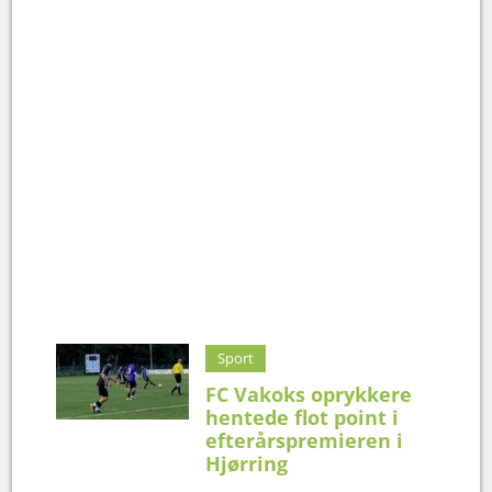
Sport
FC Vakoks oprykkere
hentede flot point i
efterårspremieren i
Hjørring