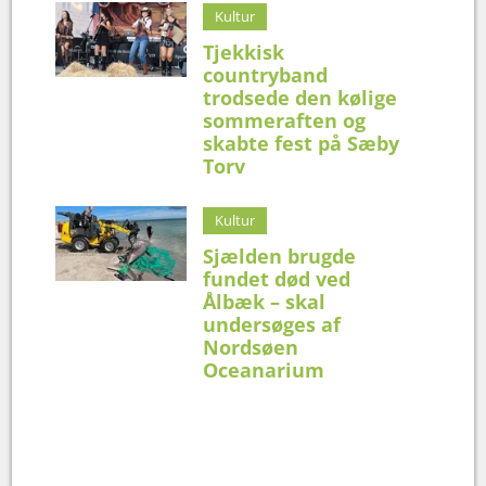
Kultur
Tjekkisk
countryband
trodsede den kølige
sommeraften og
skabte fest på Sæby
Torv
Kultur
Sjælden brugde
fundet død ved
Ålbæk – skal
undersøges af
Nordsøen
Oceanarium