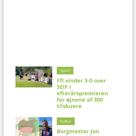
Sport
FfI vinder 3-0 over
SEIF i
efterårspremieren
for øjnene af 300
tilskuere
Kultur
Borgmester Jon