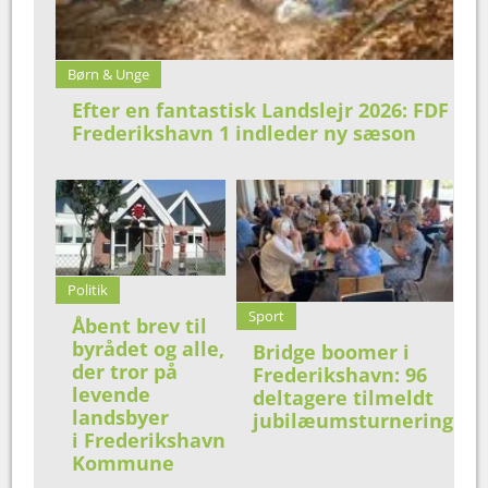
Børn & Unge
Efter en fantastisk Landslejr 2026: FDF
Frederikshavn 1 indleder ny sæson
Politik
Sport
Åbent brev til
byrådet og alle,
Bridge boomer i
der tror på
Frederikshavn: 96
levende
deltagere tilmeldt
landsbyer
jubilæumsturnering
i Frederikshavn
Kommune