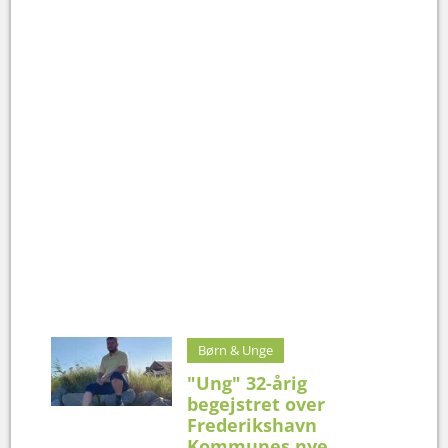
Børn & Unge
"Ung" 32-årig
begejstret over
Frederikshavn
Kommunes nye