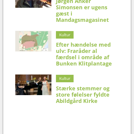
Jørgen Anker
Simonsen er ugens
gæst i
Mandagsmagasinet
Kultur
Efter hændelse med
ulv: Fraråder al
færdsel i område af
Bunken Klitplantage
Kultur
Stærke stemmer og
store følelser fyldte
Abildgård Kirke