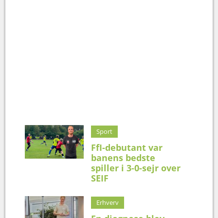
Sport
FfI-debutant var
banens bedste
spiller i 3-0-sejr over
SEIF
Erhverv