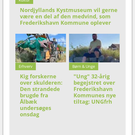
Nordjyllands Kystmuseum vil gerne
være en del af den medvind, som
Frederikshavn Kommune oplever
Erhverv
Børn & Unge
Kig forskerne
"Ung" 32-årig
over skulderen:
begejstret over
Den strandede
Frederikshavn
brugde fra
Kommunes nye
Ålbæk
tiltag: UNGfrh
undersøges
onsdag