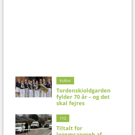
Kultur
Tordenskioldgarden
fylder 70 år – og det
skal fejres
112
Tiltalt for
legemsangreb af