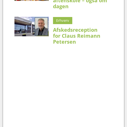
aftenskole – også om
dagen
Erhverv
Afskedsreception
for Claus Reimann
Petersen