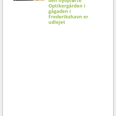
den nyopførte
Optikergården i
gågaden i
Frederikshavn er
udlejet