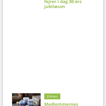
fejrer i dag 30-års
jubilæum
Erhverv
Medlemmernes