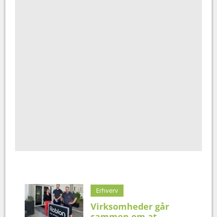
Erhverv
Virksomheder går
sammen om at