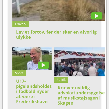
Erhverv
Lav et fortov, før der sker en alvorlig
ulykke
Sport
Politik
U17-
pigelandsholdet
Kræver uvildig
i fodbold nyder
advokatundersøgelse
at være i
af musikstøjsagen i
Frederikshavn
Skagen