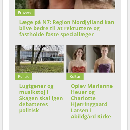
Erhverv
Læge på N7: Region Nordjylland kan
blive bedre til at rekruttere og
fastholde faste speciallæger
Politik
Kultur
Lugtgener og
Oplev Marianne
musikstøj i
Heuer og
Skagen skal igen
Charlotte
debatteres
Hjørringgaard
politisk
Larsen i
Abildgård Kirke