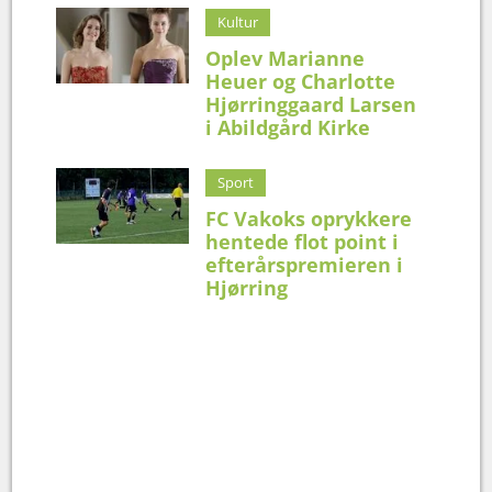
Kultur
Oplev Marianne
Heuer og Charlotte
Hjørringgaard Larsen
i Abildgård Kirke
Sport
FC Vakoks oprykkere
hentede flot point i
efterårspremieren i
Hjørring