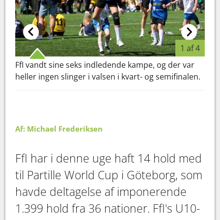
1 af 4
FfI vandt sine seks indledende kampe, og der var
1.39
heller ingen slinger i valsen i kvart- og semifinalen.
hol
Af: Michael Frederiksen
FfI har i denne uge haft 14 hold med
til Partille World Cup i Göteborg, som
havde deltagelse af imponerende
1.399 hold fra 36 nationer. FfI's U10-