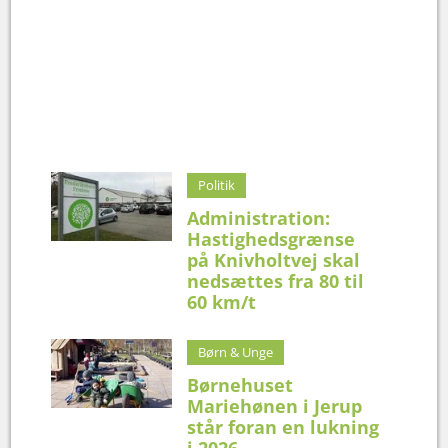
Politik
Administration:
Hastighedsgrænse
på Knivholtvej skal
nedsættes fra 80 til
60 km/t
Børn & Unge
Børnehuset
Mariehønen i Jerup
står foran en lukning