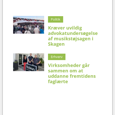
Politik
Kræver uvildig
advokatundersøgelse
af musikstøjsagen i
Skagen
Erhverv
Virksomheder går
sammen om at
uddanne fremtidens
faglærte