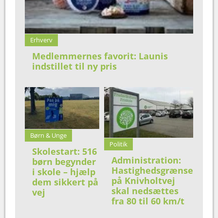
Erhverv
Medlemmernes favorit: Launis
indstillet til ny pris
Børn & Unge
Politik
Skolestart: 516
Administration:
børn begynder
Hastighedsgrænse
i skole – hjælp
på Knivholtvej
dem sikkert på
skal nedsættes
vej
fra 80 til 60 km/t