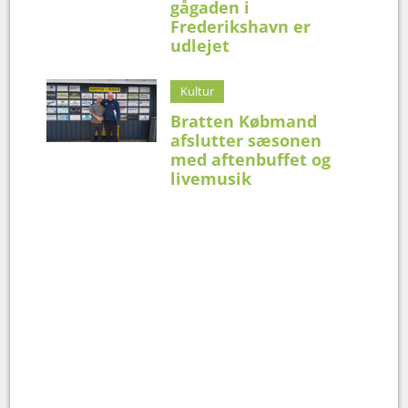
gågaden i
Frederikshavn er
udlejet
Kultur
Bratten Købmand
afslutter sæsonen
med aftenbuffet og
livemusik