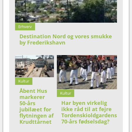
Erhverv
Destination Nord og vores smukke
by Frederikshavn
Kultur
Åbent Hus
Kultur
markerer
Har byen virkelig
50-års
ikke råd til at fejre
jubilæet for
Tordenskioldgardens
flytningen af
70-års fødselsdag?
Krudttårnet