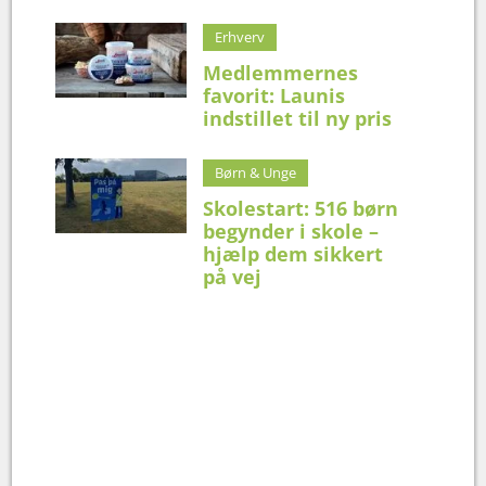
Erhverv
Medlemmernes
favorit: Launis
indstillet til ny pris
Børn & Unge
Skolestart: 516 børn
begynder i skole –
hjælp dem sikkert
på vej