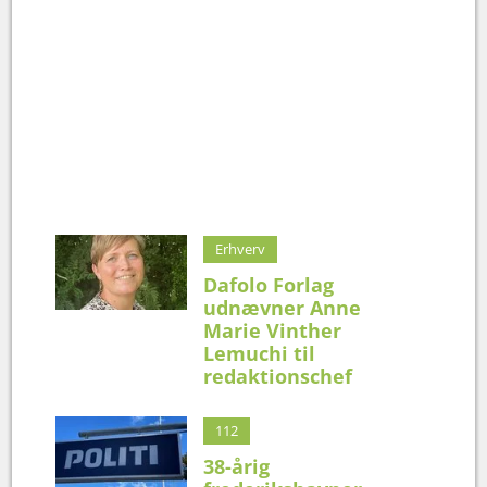
Erhverv
Dafolo Forlag
udnævner Anne
Marie Vinther
Lemuchi til
redaktionschef
112
38-årig