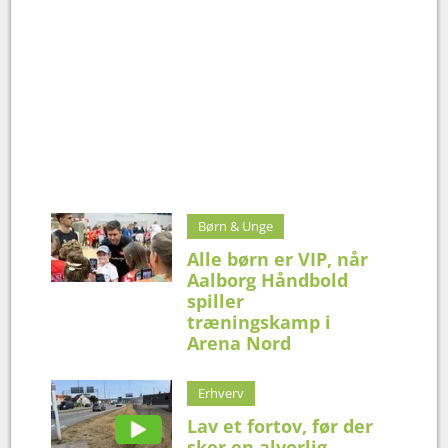
Børn & Unge
Alle børn er VIP, når
Aalborg Håndbold
spiller
træningskamp i
Arena Nord
Erhverv
Lav et fortov, før der
sker en alvorlig