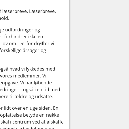
 12 læserbreve. Læserbreve,
hold.
nge udfordringer og
t forhindrer ikke en
n lov om. Derfor drøfter vi
forskellige årsager og
også hvad vi lykkedes med
af vores medlemmer. Vi
eopgave. Vi har løbende
edringer – også i en tid med
ere til ældre og udsatte.
 lidt over en uge siden. En
es opfattelse betyde en række
kal i centrum ved at afskaffe
glighed i arbejdet med de