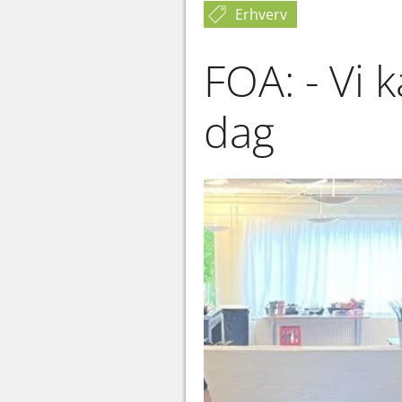
Erhverv
FOA: - Vi 
dag