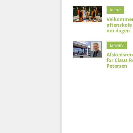
Kultur
Velkommen
aftenskole
om dagen
Erhverv
Afskedsrec
for Claus 
Petersen