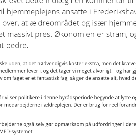
til hjemmeplejens ansatte i Frederiksh
ar over, at ældreområdet og især hjemm
et massivt pres. Økonomien er stram, o
t bedre.
ke uden, at det nødvendigvis koster ekstra, men det kræver v
dlemmer lever i, og det tager vi meget alvorligt – og har gj
lv om faget er et fantastisk fag, så gør de ansatte alt, hvad 
når vi ser politikere i denne byrådsperiode begynde at lytte 
or medarbejderne i ældreplejen. Der er brug for reel forandr
darbejderne også selv gør opmærksom på udfordringer i der
g MED-systemet.