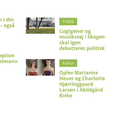
 i din
Politik
 – også
Lugtgener og
musikstøj i Skagen
skal igen
debatteres politisk
eption
Reimann
Kultur
Oplev Marianne
Heuer og Charlotte
Hjørringgaard
Larsen i Abildgård
Kirke