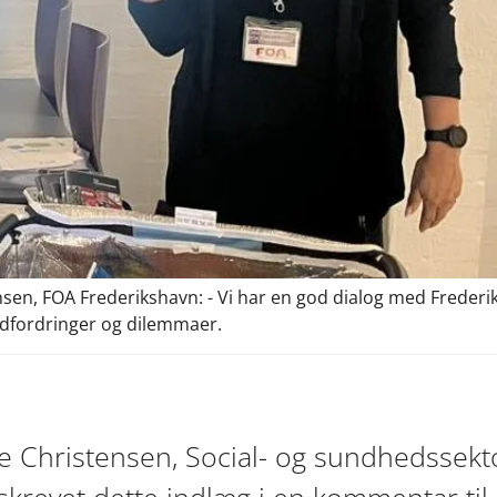
sen, FOA Frederikshavn: - Vi har en god dialog med Frede
 udfordringer og dilemmaer.
e Christensen, Social- og sundhedssekt
skrevet dette indlæg i en kommentar til