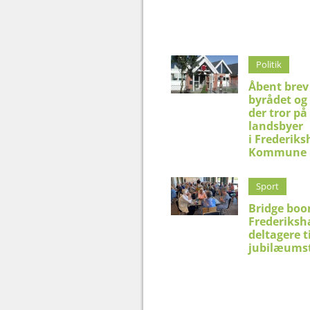
Politik
Åbent brev 
byrådet og 
der tror på
landsbyer
i Frederik
Kommune
Sport
Bridge boo
Frederiksh
deltagere t
jubilæums