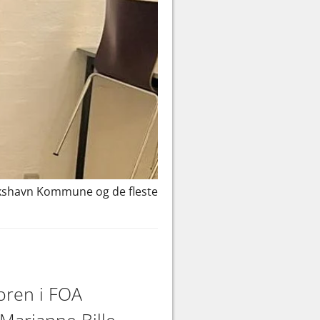
rikshavn Kommune og de fleste
oren i FOA
 Marianne Bille