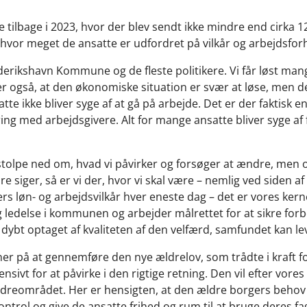
de tilbage i 2023, hvor der blev sendt ikke mindre end cirka
 hvor meget de ansatte er udfordret på vilkår og arbejdsfor
derikshavn Kommune og de fleste politikere. Vi får løst ma
 også, at den økonomiske situation er svær at løse, men de
atte ikke bliver syge af at gå på arbejde. Det er der faktisk e
ring med arbejdsgivere. Alt for mange ansatte bliver syge af 
 stolpe ned om, hvad vi påvirker og forsøger at ændre, men 
e siger, så er vi der, hvor vi skal være – nemlig ved siden 
løn- og arbejdsvilkår hver eneste dag – det er vores kern
 ledelse i kommunen og arbejder målrettet for at sikre forb
bt optaget af kvaliteten af den velfærd, samfundet kan lev
r på at gennemføre den nye ældrelov, som trådte i kraft for
nsivt for at påvirke i den rigtige retning. Den vil efter vor
ldreområdet. Her er hensigten, at den ældre borgers behov s
trol og give de ansatte frihed og rum til at bruge deres fa