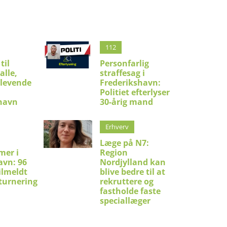
112
til
Personfarlig
alle,
straffesag i
 levende
Frederikshavn:
Politiet efterlyser
shavn
30-årig mand
Erhverv
Læge på N7:
mer i
Region
avn: 96
Nordjylland kan
ilmeldt
blive bedre til at
turnering
rekruttere og
fastholde faste
speciallæger