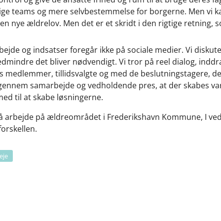
ige teams og mere selvbestemmelse for borgerne. Men vi k
ye ældrelov. Men det er et skridt i den rigtige retning, s
bejde og indsatser foregår ikke på sociale medier. Vi diskut
dmindre det bliver nødvendigt. Vi tror på reel dialog, inddr
 medlemmer, tillidsvalgte og med de beslutningstagere, de
 igennem samarbejde og vedholdende pres, at der skabes vari
ed til at skabe løsningerne.
 på arbejde på ældreområdet i Frederikshavn Kommune, I ved: V
forskellen.
eje