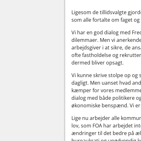
Ligesom de tillidsvalgte gjor
som alle fortalte om faget og
Vi har en god dialog med Fre
dilemmaer. Men vi anerkender
arbejdsgiver i at sikre, de ans
ofte fastholdelse og rekrutte
dermed bliver opsagt.
Vi kunne skrive stolpe op og
dagligt. Men uanset hvad andr
kæmper for vores medlemmers 
dialog med både politikere og
økonomiske benspænd. Vi er dy
Lige nu arbejder alle kommune
lov, som FOA har arbejdet inte
ændringer til det bedre på æ
bureaukrati og unødvendig kon