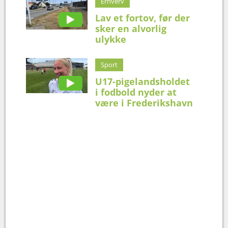
Erhverv
Lav et fortov, før der
sker en alvorlig
ulykke
Sport
U17-pigelandsholdet
i fodbold nyder at
være i Frederikshavn