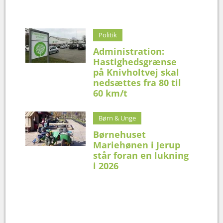
Politik
Administration:
Hastighedsgrænse
på Knivholtvej skal
nedsættes fra 80 til
60 km/t
Børn & Unge
Børnehuset
Mariehønen i Jerup
står foran en lukning
i 2026