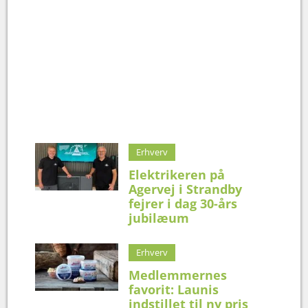
Erhverv
Elektrikeren på
Agervej i Strandby
fejrer i dag 30-års
jubilæum
Erhverv
Medlemmernes
favorit: Launis
indstillet til ny pris