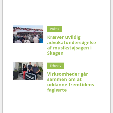
Politik
Kræver uvildig
advokatundersøgelse
af musikstøjsagen i
Skagen
Erhverv
Virksomheder går
sammen om at
uddanne fremtidens
faglærte