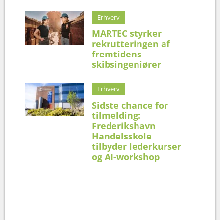
Erhverv
MARTEC styrker
rekrutteringen af
fremtidens
skibsingeniører
Erhverv
Sidste chance for
tilmelding:
Frederikshavn
Handelsskole
tilbyder lederkurser
og AI-workshop