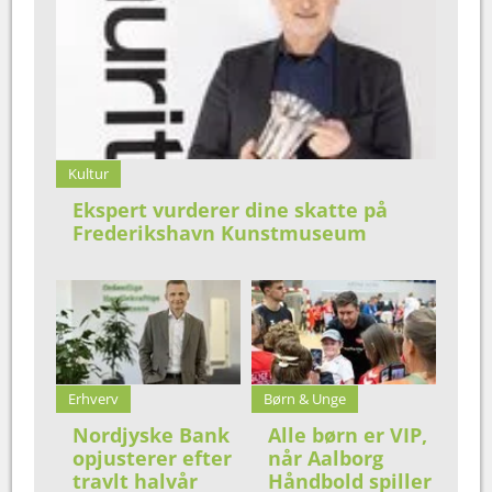
Kultur
Ekspert vurderer dine skatte på
Frederikshavn Kunstmuseum
Erhverv
Børn & Unge
Nordjyske Bank
Alle børn er VIP,
opjusterer efter
når Aalborg
travlt halvår
Håndbold spiller