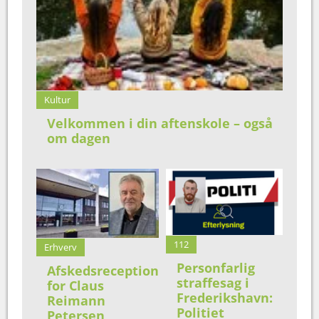
Kultur
Velkommen i din aftenskole – også
om dagen
112
Erhverv
Personfarlig
Afskedsreception
straffesag i
for Claus
Frederikshavn:
Reimann
Politiet
Petersen