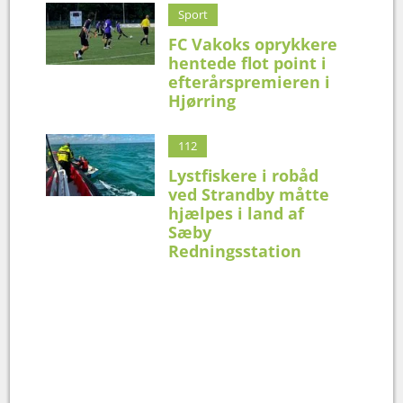
Sport
FC Vakoks oprykkere
hentede flot point i
efterårspremieren i
Hjørring
112
Lystfiskere i robåd
ved Strandby måtte
hjælpes i land af
Sæby
Redningsstation