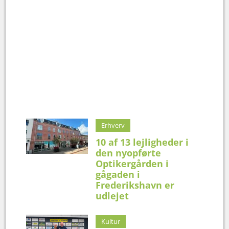
Erhverv
10 af 13 lejligheder i
den nyopførte
Optikergården i
gågaden i
Frederikshavn er
udlejet
Kultur