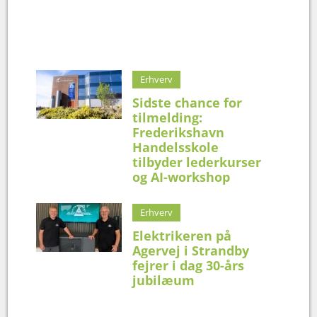
Erhverv
Sidste chance for
tilmelding:
Frederikshavn
Handelsskole
tilbyder lederkurser
og AI-workshop
Erhverv
Elektrikeren på
Agervej i Strandby
fejrer i dag 30-års
jubilæum