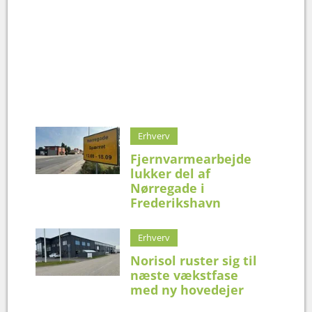
Erhverv
Fjernvarmearbejde
lukker del af
Nørregade i
Frederikshavn
Erhverv
Norisol ruster sig til
næste vækstfase
med ny hovedejer