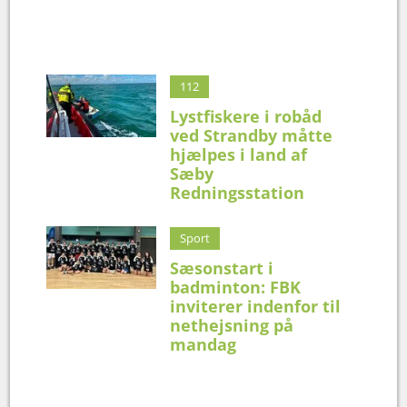
112
Lystfiskere i robåd
ved Strandby måtte
hjælpes i land af
Sæby
Redningsstation
Sport
Sæsonstart i
badminton: FBK
inviterer indenfor til
nethejsning på
mandag