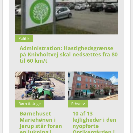
Politik
Administration: Hastighedsgrænse
på Knivholtvej skal nedsættes fra 80
til 60 km/t
Børn & Unge
Erhverv
Børnehuset
10 af 13
Mariehønen i
lejligheder i den
Jerup står foran
nyopførte
en lukning i
Optikergården i