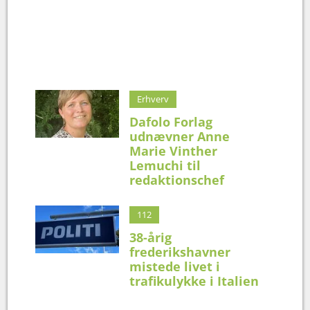
Erhverv
Dafolo Forlag
udnævner Anne
Marie Vinther
Lemuchi til
redaktionschef
112
38-årig
frederikshavner
mistede livet i
trafikulykke i Italien