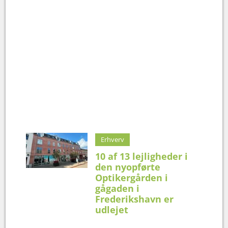
Erhverv
10 af 13 lejligheder i
den nyopførte
Optikergården i
gågaden i
Frederikshavn er
udlejet