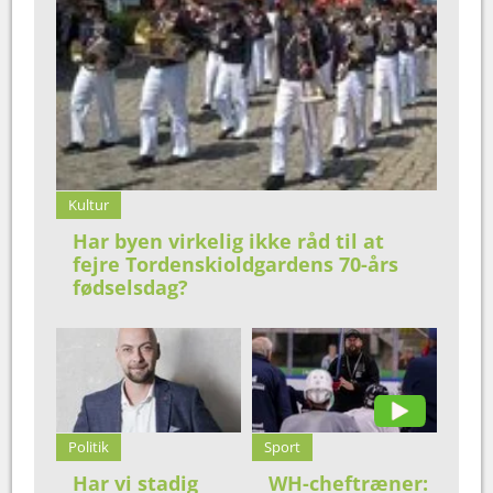
Kultur
Har byen virkelig ikke råd til at
fejre Tordenskioldgardens 70-års
fødselsdag?
Politik
Sport
Har vi stadig
WH-cheftræner: