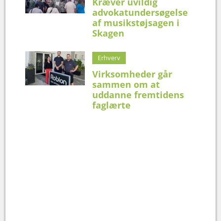
Kræver uvildig
advokatundersøgelse
af musikstøjsagen i
Skagen
Erhverv
Virksomheder går
sammen om at
uddanne fremtidens
faglærte