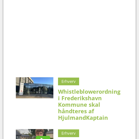
Erhverv
Whistleblowerordning
i Frederikshavn
Kommune skal
håndteres af
HjulmandKaptain
Erhverv