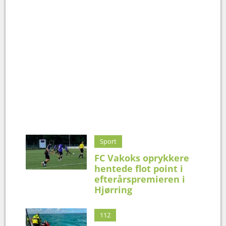
Sport
FC Vakoks oprykkere
hentede flot point i
efterårspremieren i
Hjørring
112