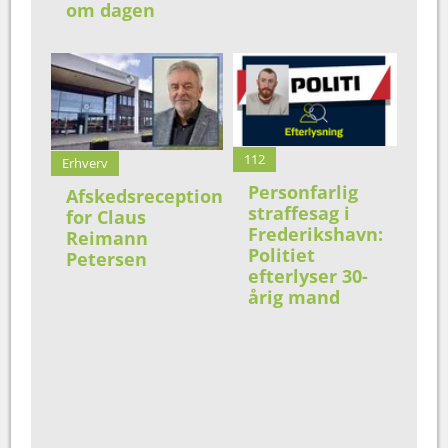
om dagen
112
Erhverv
Personfarlig
Afskedsreception
straffesag i
for Claus
Frederikshavn:
Reimann
Politiet
Petersen
efterlyser 30-
årig mand