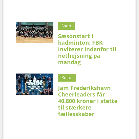
Sport
Sæsonstart i
badminton: FBK
inviterer indenfor til
nethejsning på
mandag
Kultur
Jam Frederikshavn
Cheerleaders får
40.800 kroner i støtte
til stærkere
fællesskaber