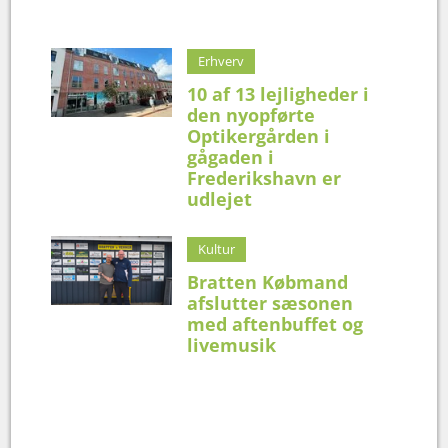
Erhverv
10 af 13 lejligheder i
den nyopførte
Optikergården i
gågaden i
Frederikshavn er
udlejet
Kultur
Bratten Købmand
afslutter sæsonen
med aftenbuffet og
livemusik