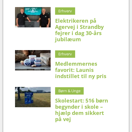
Erhverv
Elektrikeren på
Agervej i Strandby
fejrer i dag 30-års
jubilæum
Erhverv
Medlemmernes
favorit: Launis
indstillet til ny pris
Børn & Unge
Skolestart: 516 børn
begynder i skole –
hjælp dem sikkert
på vej