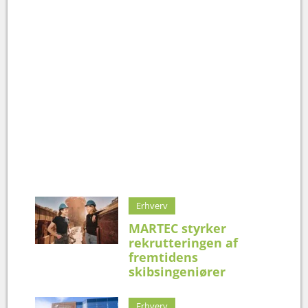
Erhverv
MARTEC styrker
rekrutteringen af
fremtidens
skibsingeniører
Erhverv