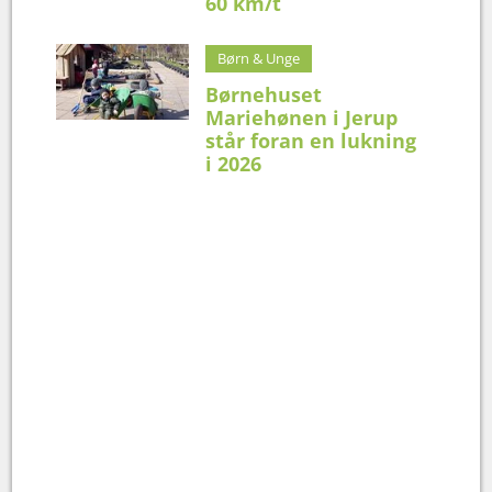
60 km/t
Børn & Unge
Børnehuset
Mariehønen i Jerup
står foran en lukning
i 2026