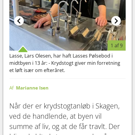
Ann
skå
1 af 9
køb
på e
Lasse, Lars Olesen, har haft Lasses Pølsebod i
midtbyen i 13 år: - Krydstogt giver min forretning
et løft især om efteråret.
Af
Marianne Isen
Når der er krydstogtanløb i Skagen,
ved de handlende, at byen vil
summe af liv, og at de får travlt. Der