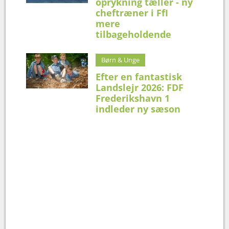
oprykning tæller - ny
cheftræner i FfI
mere
tilbageholdende
Børn & Unge
Efter en fantastisk
Landslejr 2026: FDF
Frederikshavn 1
indleder ny sæson