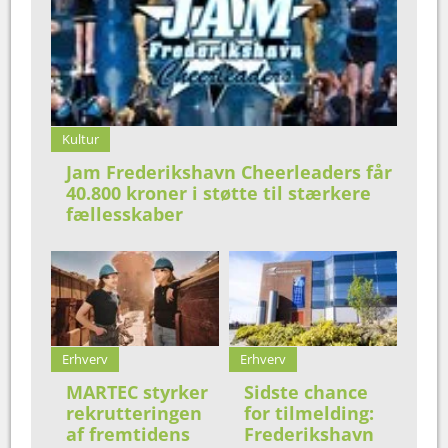
Kultur
Jam Frederikshavn Cheerleaders får
40.800 kroner i støtte til stærkere
fællesskaber
Erhverv
Erhverv
MARTEC styrker
Sidste chance
rekrutteringen
for tilmelding:
af fremtidens
Frederikshavn