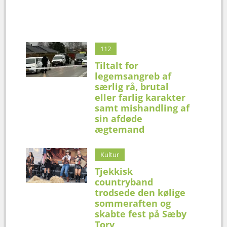
112
Tiltalt for
legemsangreb af
særlig rå, brutal
eller farlig karakter
samt mishandling af
sin afdøde
ægtemand
Kultur
Tjekkisk
countryband
trodsede den kølige
sommeraften og
skabte fest på Sæby
Torv