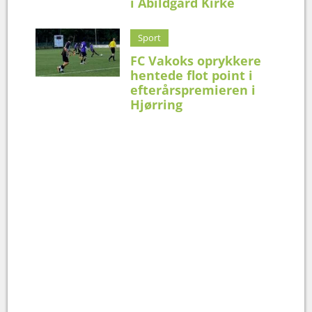
i Abildgård Kirke
Sport
FC Vakoks oprykkere
hentede flot point i
efterårspremieren i
Hjørring