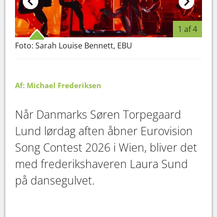
1 af 4
Foto: Sarah Louise Bennett, EBU
Sør
Sund
Af: Michael Frederiksen
Når Danmarks Søren Torpegaard
Lund lørdag aften åbner Eurovision
Song Contest 2026 i Wien, bliver det
med frederikshaveren Laura Sund
på dansegulvet.