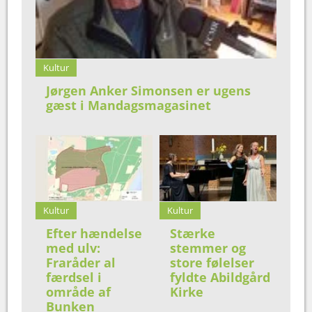
Kultur
Jørgen Anker Simonsen er ugens
gæst i Mandagsmagasinet
Kultur
Kultur
Efter hændelse
Stærke
med ulv:
stemmer og
Fraråder al
store følelser
færdsel i
fyldte Abildgård
område af
Kirke
Bunken