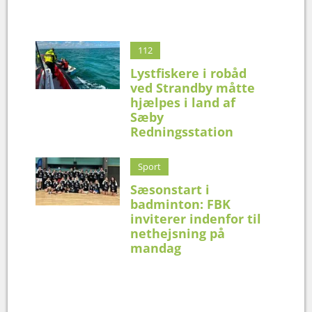
112
Lystfiskere i robåd
ved Strandby måtte
hjælpes i land af
Sæby
Redningsstation
Sport
Sæsonstart i
badminton: FBK
inviterer indenfor til
nethejsning på
mandag