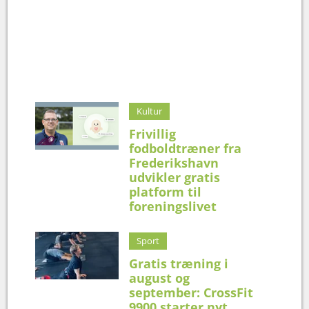
Kultur
Frivillig
fodboldtræner fra
Frederikshavn
udvikler gratis
platform til
foreningslivet
Sport
Gratis træning i
august og
september: CrossFit
9900 starter nyt