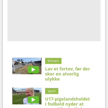
Erhverv
Lav et fortov, før der
sker en alvorlig
ulykke
Sport
U17-pigelandsholdet
i fodbold nyder at