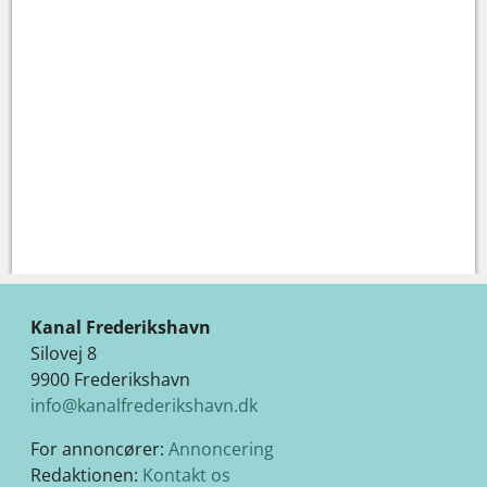
Kanal Frederikshavn
Silovej 8
9900 Frederikshavn
info@kanalfrederikshavn.dk
For annoncører:
Annoncering
Redaktionen:
Kontakt os