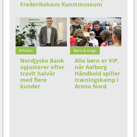
Frederikshavn Kunstmuseum
Erhverv
Børn & Unge
Nordjyske Bank
Alle børn er VIP,
opjusterer efter
når Aalborg
travlt halvår
Håndbold spiller
med flere
træningskamp i
kunder
Arena Nord