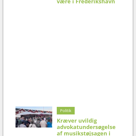
være i Frederikshavn
Politik
Kræver uvildig
advokatundersøgelse
af musikstøjsagen i