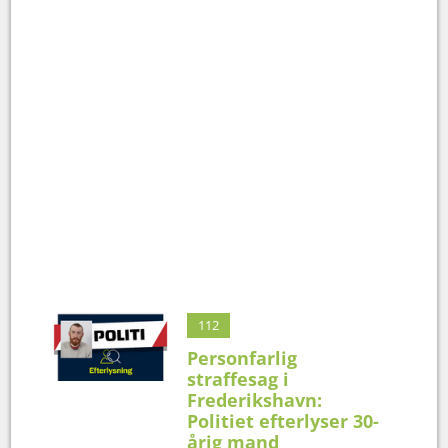
112
Personfarlig
straffesag i
Frederikshavn:
Politiet efterlyser 30-
årig mand