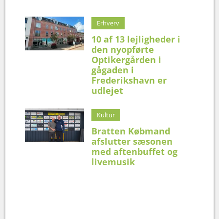
Erhverv
10 af 13 lejligheder i
den nyopførte
Optikergården i
gågaden i
Frederikshavn er
udlejet
Kultur
Bratten Købmand
afslutter sæsonen
med aftenbuffet og
livemusik