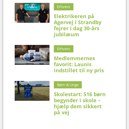
Erhverv
Elektrikeren på
Agervej i Strandby
fejrer i dag 30-års
jubilæum
Erhverv
Medlemmernes
favorit: Launis
indstillet til ny pris
Børn & Unge
Skolestart: 516 børn
begynder i skole –
hjælp dem sikkert
på vej