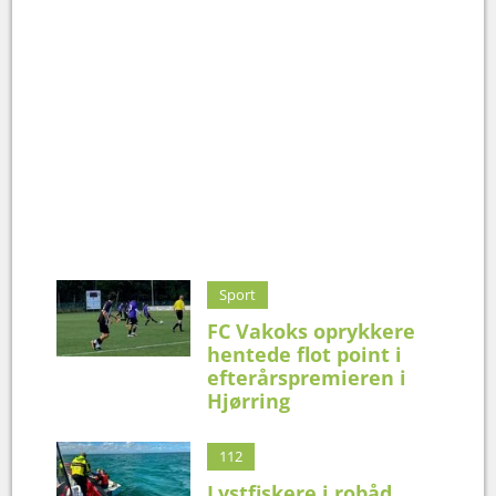
Sport
FC Vakoks oprykkere
hentede flot point i
efterårspremieren i
Hjørring
112
Lystfiskere i robåd