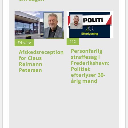
112
Erhverv
Personfarlig
Afskedsreception
straffesag i
for Claus
Frederikshavn:
Reimann
Politiet
Petersen
efterlyser 30-
årig mand