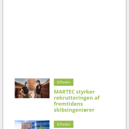
Erhverv
MARTEC styrker
rekrutteringen af
fremtidens
skibsingeniører
Erhverv