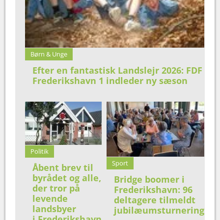
Børn & Unge
Efter en fantastisk Landslejr 2026: FDF
Frederikshavn 1 indleder ny sæson
Politik
Sport
Åbent brev til
byrådet og alle,
Bridge boomer i
der tror på
Frederikshavn: 96
levende
deltagere tilmeldt
landsbyer
jubilæumsturnering
i Frederikshavn