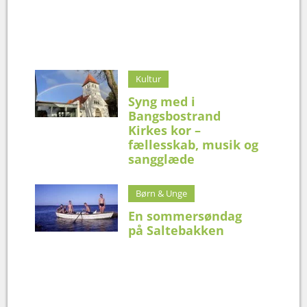
Kultur
Syng med i
Bangsbostrand
Kirkes kor –
fællesskab, musik og
sangglæde
Børn & Unge
En sommersøndag
på Saltebakken