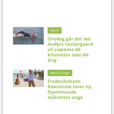
Sport
Onsdag går det løs:
Anders Vestergaard
vil svømme 60
kilometer som 60-
årig
Børn & Unge
Frederikshavn
Kommune laver ny
hjemmeside
målrettet unge