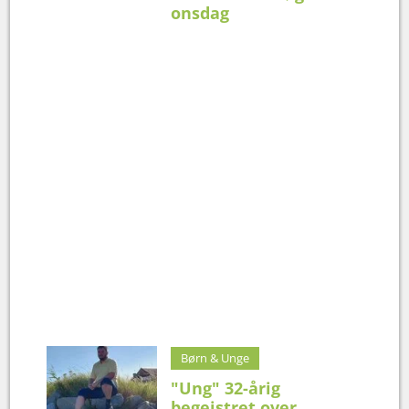
onsdag
Børn & Unge
"Ung" 32-årig
begejstret over