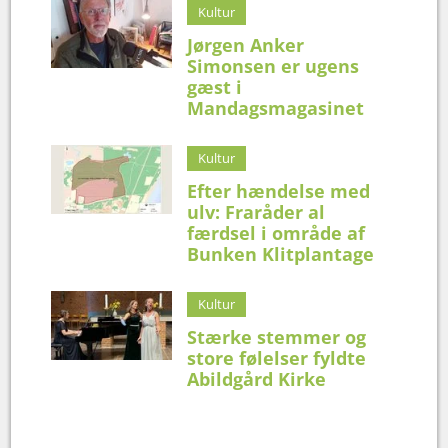
Kultur
Jørgen Anker
Simonsen er ugens
gæst i
Mandagsmagasinet
Kultur
Efter hændelse med
ulv: Fraråder al
færdsel i område af
Bunken Klitplantage
Kultur
Stærke stemmer og
store følelser fyldte
Abildgård Kirke