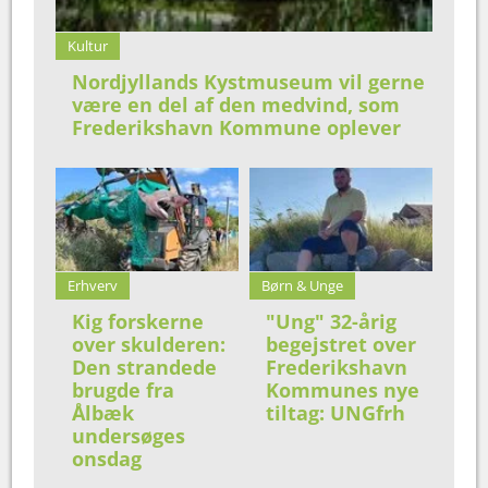
Kultur
Nordjyllands Kystmuseum vil gerne
være en del af den medvind, som
Frederikshavn Kommune oplever
Erhverv
Børn & Unge
Kig forskerne
"Ung" 32-årig
over skulderen:
begejstret over
Den strandede
Frederikshavn
brugde fra
Kommunes nye
Ålbæk
tiltag: UNGfrh
undersøges
onsdag