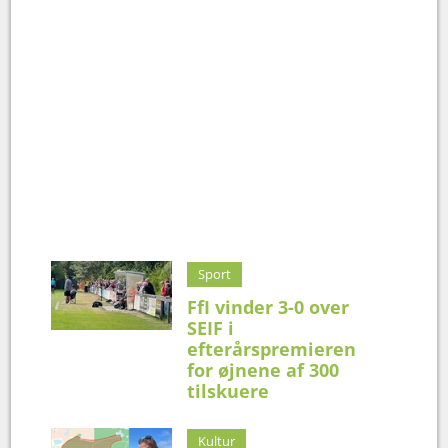
Sport
FfI vinder 3-0 over
SEIF i
efterårspremieren
for øjnene af 300
tilskuere
Kultur