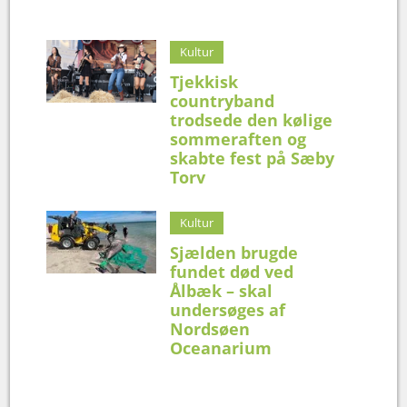
Kultur
Tjekkisk
countryband
trodsede den kølige
sommeraften og
skabte fest på Sæby
Torv
Kultur
Sjælden brugde
fundet død ved
Ålbæk – skal
undersøges af
Nordsøen
Oceanarium