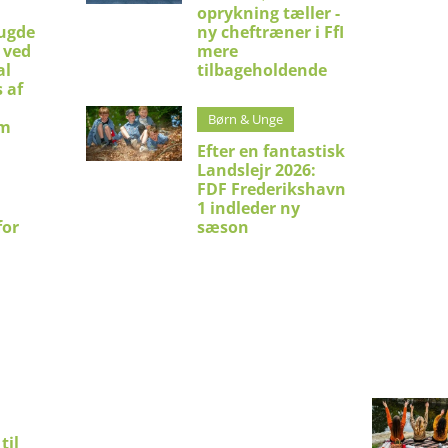
oprykning tæller -
ugde
ny cheftræner i FfI
 ved
mere
al
tilbageholdende
 af
Børn & Unge
um
Efter en fantastisk
Landslejr 2026:
FDF Frederikshavn
1 indleder ny
for
sæson
til