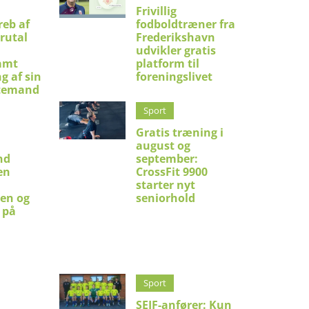
Frivillig
eb af
fodboldtræner fra
brutal
Frederikshavn
udvikler gratis
amt
platform til
g af sin
foreningslivet
temand
Sport
Gratis træning i
august og
nd
september:
en
CrossFit 9900
starter nyt
en og
seniorhold
 på
Sport
SEIF-anfører: Kun