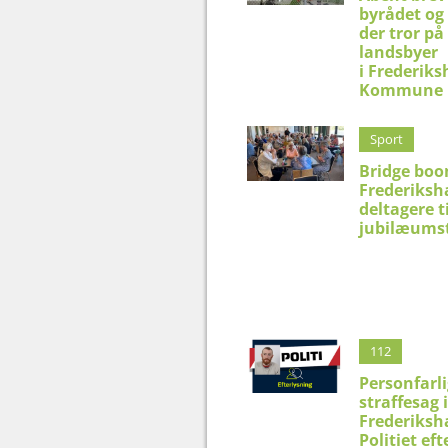
byrådet og 
der tror på
landsbyer
i Frederik
Kommune
Sport
Bridge boo
Frederiksh
deltagere t
jubilæums
112
Personfarli
straffesag i
Frederiksh
Politiet eft