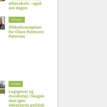
aftenskole – også
om dagen
Erhverv
Afskedsreception
for Claus Reimann
Petersen
Politik
Lugtgener og
musikstøj i Skagen
skal igen
debatteres politisk