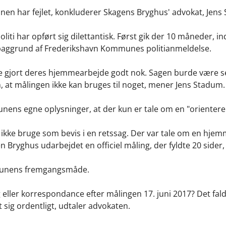
munen har fejlet, konkluderer Skagens Bryghus' advokat, Jens
iti har opført sig dilettantisk. Først gik der 10 måneder, in
baggrund af Frederikshavn Kommunes politianmeldelse.
ikke gjort deres hjemmearbejde godt nok. Sagen burde være se
 målingen ikke kan bruges til noget, mener Jens Stadum.
ens egne oplysninger, at der kun er tale om en "orientere
ikke bruge som bevis i en retssag. Der var tale om en hje
gen Bryghus udarbejdet en officiel måling, der fyldte 20 sider
mmunens fremgangsmåde.
g eller korrespondance efter målingen 17. juni 2017? Det fald
sig ordentligt, udtaler advokaten.