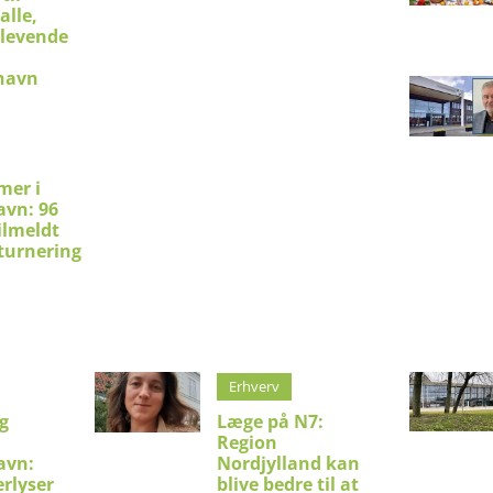
alle,
 levende
shavn
mer i
avn: 96
ilmeldt
turnering
Erhverv
g
Læge på N7:
Region
avn:
Nordjylland kan
erlyser
blive bedre til at