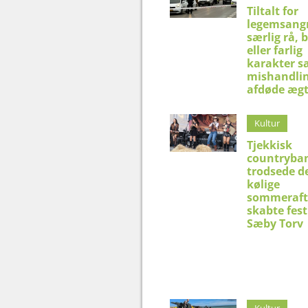
Tiltalt for
legemsangr
særlig rå, 
eller farlig
karakter s
mishandlin
afdøde æg
Kultur
Tjekkisk
countryba
trodsede d
kølige
sommeraft
skabte fest
Sæby Torv