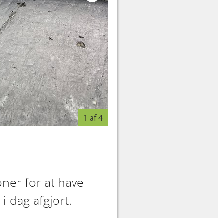
1 af 4
FOTO: Kanal Frederikshavn
ner for at have
i dag afgjort.