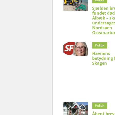
Kultur
Sjælden br
fundet død
Ålbæk – sk
undersøges
Nordsøen
Oceanari
Politik
Havnens
betydning 
Skagen
Politik
Åbent brev 