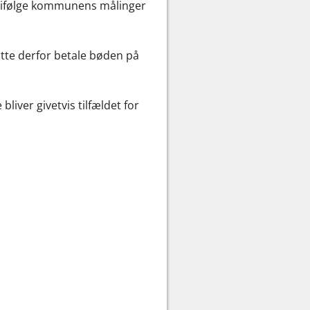
de ifølge kommunens målinger
åtte derfor betale bøden på
liver givetvis tilfældet for