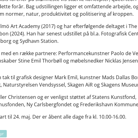
 dette forår. Bag udstillingen ligger et omfattende arbejde, o
 normer, natur, produktivitet og politisering af kroppen.
lmö Art Academy (2017) og har efterfølgende deltaget i Th
(2024). Han har senest udstillet på bl.a. Fotografisk Center
nborg og Sydhavn Station.
e med en række partnere: Performancekunstner Paolo de Ve
lmskaber Stine Emil Thorbøll og møbelsnedker Nicklas Jensen
ak til grafisk designer Mark Emil, kunstner Mads Dallas Borr
k, Naturstyrelsen Vendsyssel, Skagen AiR og Skagens Muse
ler Christensen og er venligst støttet af Statens Kunstfond, 
inusfonden, Ny Carlsbergfondet og Frederikshavn Kommune
rt til 24. maj. Der er åbent alle dage fra kl. 10.00-16.00.
yr