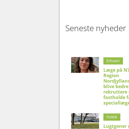
Seneste nyheder
Erhverv
Læge på N7
Region
Nordjyllan
blive bedre 
rekruttere
fastholde f
speciallæg
Politik
Lugtgener 