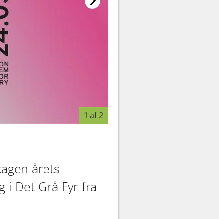
1 af 2
kagen årets
g i Det Grå Fyr fra