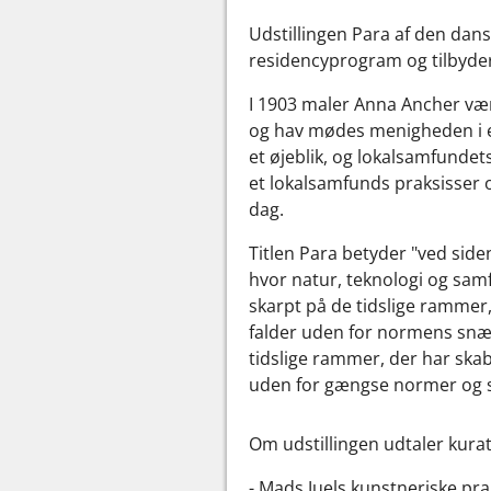
Udstillingen Para af den dan
residencyprogram og tilbyder
I 1903 maler Anna Ancher vær
og hav mødes menigheden i et
et øjeblik, og lokalsamfundet
et lokalsamfunds praksisser 
dag.
Titlen Para betyder "ved siden
hvor natur, teknologi og samfu
skarpt på de tidslige rammer,
falder uden for normens snæv
tidslige rammer, der har skab
uden for gængse normer og s
Om udstillingen udtaler kurat
- Mads Juels kunstneriske pra