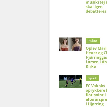
musikstøj 
skal igen
debatteres 
Kultur
Oplev Mar
Heuer og C
Hjørringga
Larsen i Ab
Kirke
Sport
FC Vakoks
oprykkere 
flot point i
efterårspr
i Hjørring