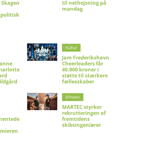
i Skagen
til nethejsning på
mandag
politisk
Kultur
Jam Frederikshavn
ianne
Cheerleaders får
harlotte
40.800 kroner i
ard
støtte til stærkere
ildgård
fællesskaber
Erhverv
MARTEC styrker
rekrutteringen af
hentede
fremtidens
skibsingeniører
emieren