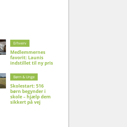
Erhverv
Medlemmernes
favorit: Launis
indstillet til ny pris
Børn & Unge
Skolestart: 516
børn begynder i
skole – hjælp dem
sikkert på vej