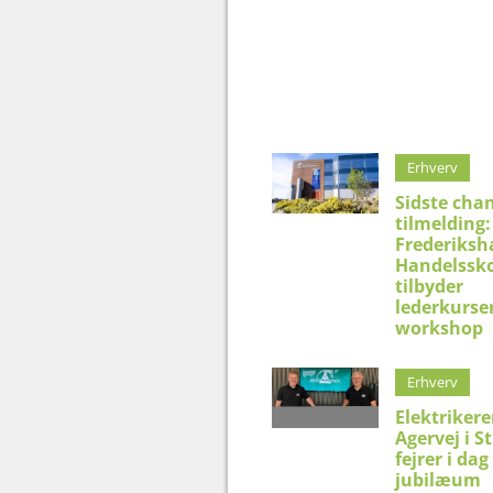
Erhverv
Sidste chan
tilmelding:
Frederiksh
Handelssko
tilbyder
lederkurser
workshop
Erhverv
Elektriker
Agervej i S
fejrer i dag
jubilæum