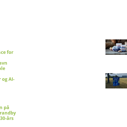
ce for
avn
le
 og AI-
en på
trandby
 30-års