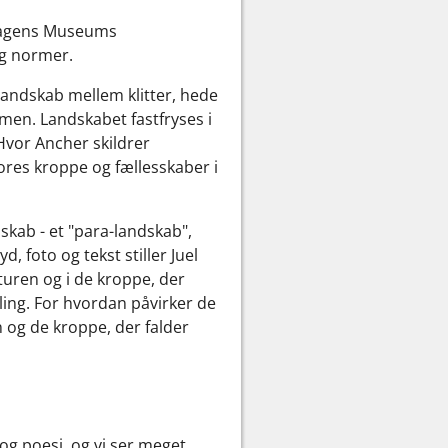
Skagens Museums
og normer.
andskab mellem klitter, hede
men. Landskabet fastfryses i
Hvor Ancher skildrer
ores kroppe og fællesskaber i
dskab - et "para-landskab",
 foto og tekst stiller Juel
turen og i de kroppe, der
ing. For hvordan påvirker de
n og de kroppe, der falder
og poesi, og vi ser meget