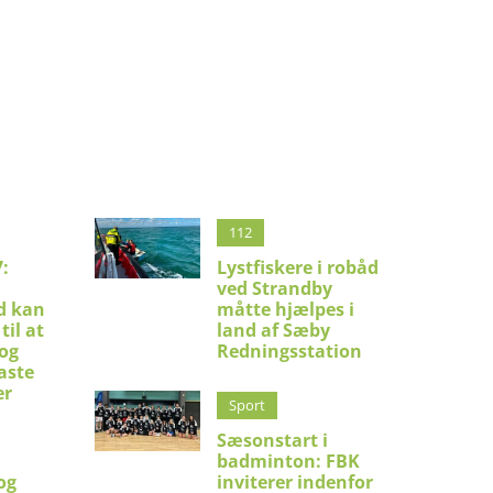
112
:
Lystfiskere i robåd
ved Strandby
d kan
måtte hjælpes i
til at
land af Sæby
 og
Redningsstation
aste
er
Sport
Sæsonstart i
badminton: FBK
og
inviterer indenfor