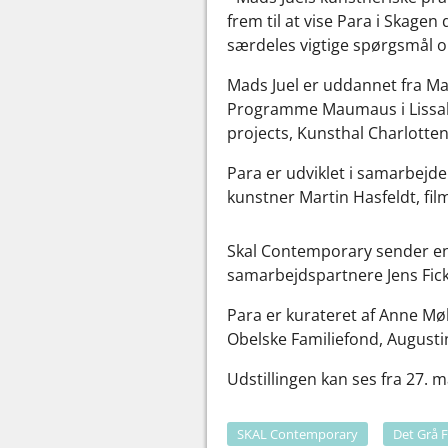
frem til at vise Para i Skagen
særdeles vigtige spørgsmål om
Mads Juel er uddannet fra Ma
Programme Maumaus i Lissabon 
projects, Kunsthal Charlotte
Para er udviklet i samarbejd
kunstner Martin Hasfeldt, fi
Skal Contemporary sender en t
samarbejdspartnere Jens Fic
Para er kurateret af Anne Møl
Obelske Familiefond, August
Udstillingen kan ses fra 27. ma
SKAL Contemporary
Det Grå F