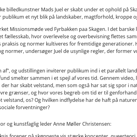
ske billedkunstner Mads Juel er skabt under et ophold på 
 publikum et nyt blik på landskaber, magtforhold, kroppe 
ket Missionsmøde ved Fyrbakken paa Skagen. I det barske l
 fællesskab, hvor overlevelse og overbevisning flettes sam
s praksis og normer kultiveres for fremtidige generationer. 
og normer, undersøger Juel de usynlige regler, der former v
 af", og udstillingen inviterer publikum ind i et parallelt lan
nd smelter sammen i et spejl af vores tid. Gennem video, lyd,
 der har skabt velstand, men som også har sat sig spor i na
re grænser, og hvor vores begreb om tid er til genforhandl
t velstand, os? Og hvilken indflydelse har de haft på nature
ociale forventninger?
or og kunstfaglig leder Anne Møller Christensen:
ksis forener på skønneste vis stærke koncepter, queerteori 