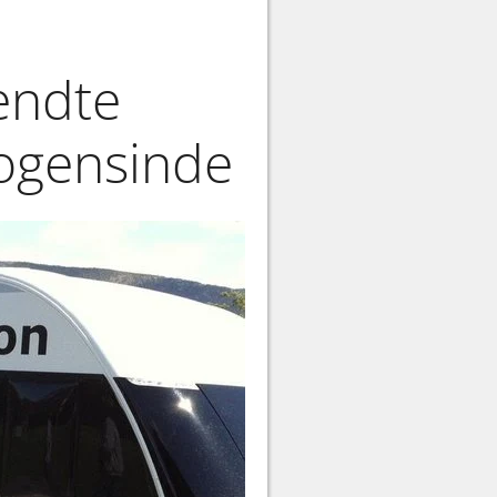
endte
nogensinde