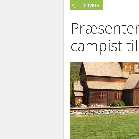
Erhverv
Præsenter
campist ti