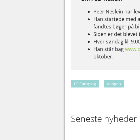
Peer Neslein har le
Han startede med at
fandtes bøger på b
Siden er det blevet 
Hver søndag kl. 9.0
Han står bag
www.c
oktober.
LE Camping
Vangen
Seneste nyheder