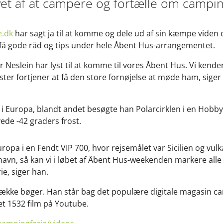
vet af at campere og fortælle om campingl
e.dk
har sagt ja til at komme og dele ud af sin kæmpe viden
få gode råd og tips under hele Åbent Hus-arrangementet.
er Neslein har lyst til at komme til vores Åbent Hus. Vi ken
æster fortjener at få den store fornøjelse at møde ham, siger
lt i Europa, blandt andet besøgte han Polarcirklen i en Ho
ede -42 graders frost.
ropa i en Fendt VIP 700, hvor rejsemålet var Sicilien og vulk
avn, så kan vi i løbet af Åbent Hus-weekenden markere alle 
ie, siger han.
række bøger. Han står bag det populære digitale magasin ca
t 1532 film på Youtube.