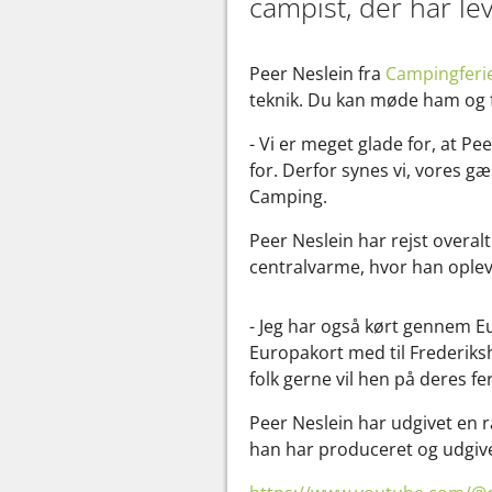
campist, der har le
Peer Neslein fra
Campingferi
teknik. Du kan møde ham og 
- Vi er meget glade for, at Pe
for. Derfor synes vi, vores g
Camping.
Peer Neslein har rejst overa
centralvarme, hvor han oplev
- Jeg har også kørt gennem Eu
Europakort med til Frederiksh
folk gerne vil hen på deres fer
Peer Neslein har udgivet en 
han har produceret og udgive