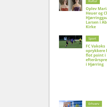
Kultur
Oplev Mar
Heuer og C
Hjørringga
Larsen i Ab
Kirke
Sport
FC Vakoks
oprykkere 
flot point i
efterårspr
i Hjørring
Erhverv