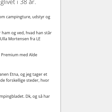
ivet i 38 år.
 om campingture, udstyr og
der ham og ved, hvad han står
 Ulla Mortensen fra LE
bby Premium med Alde
anen Etna, og jeg tager et
de forskellige steder, hvor
mpingbladet. Dk, og så har