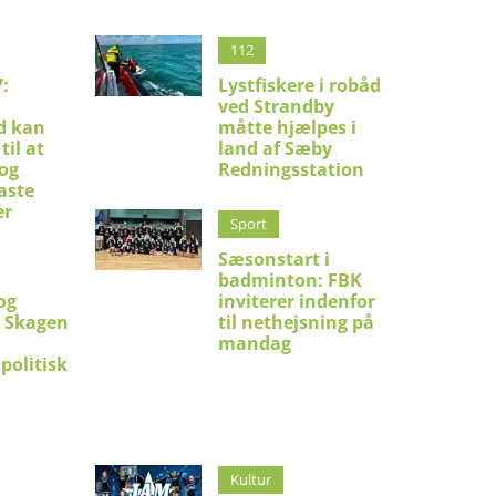
112
:
Lystfiskere i robåd
ved Strandby
d kan
måtte hjælpes i
til at
land af Sæby
 og
Redningsstation
aste
er
Sport
Sæsonstart i
badminton: FBK
og
inviterer indenfor
i Skagen
til nethejsning på
mandag
politisk
Kultur