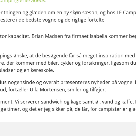
ampingferie/videos
.
rventningen og glæden om en ny skøn sæson, og hos LE Campi
vestere i de bedste vogne og de rigtige fortelte.
 stor kapacitet. Brian Madsen fra firmaet Isabella kommer beg
ampings ønske, at de besøgende får så meget inspiration me
ere, der kommer med biler, cykler og forsikringer, ligesom 
ladser og en køreskole.
 Hus nogensinde og overalt præsenteres nyheder på vogne. D
d, fortæller Ulla Mortensen, smiler og tilføjer:
ement. Vi serverer sandwich og kage samt øl, vand og kaffe. N
ge timer, og det er jeg sikker på, de får, for campister er g