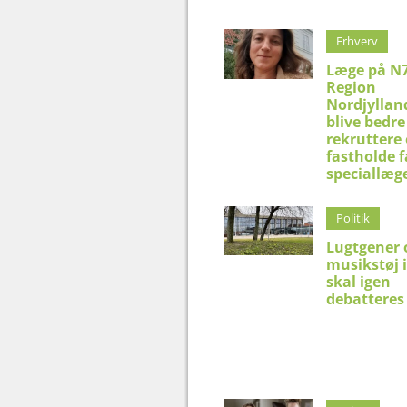
Erhverv
Læge på N7
Region
Nordjyllan
blive bedre 
rekruttere
fastholde f
speciallæg
Politik
Lugtgener 
musikstøj 
skal igen
debatteres 