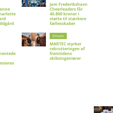
Jam Frederikshavn
ianne
Cheerleaders får
harlotte
40.800 kroner i
ard
støtte til stærkere
ildgård
fællesskaber
Erhverv
MARTEC styrker
rekrutteringen af
hentede
fremtidens
skibsingeniører
emieren