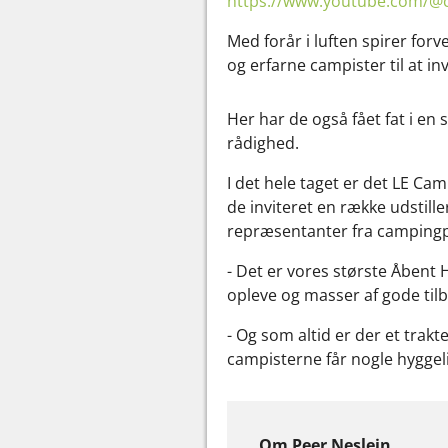
https://www.youtube.com/@c
Med forår i luften spirer fo
og erfarne campister til at in
Her har de også fået fat i en
rådighed.
I det hele taget er det LE C
de inviteret en række udstill
repræsentanter fra campingp
- Det er vores største Åbent
opleve og masser af gode tilbu
- Og som altid er der et trakt
campisterne får nogle hyggeli
Om Peer Neslein