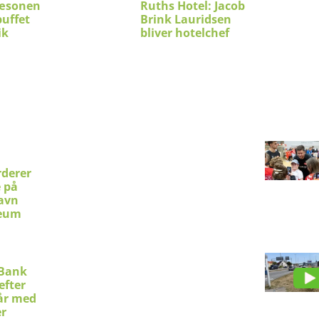
sæsonen
Ruths Hotel: Jacob
uffet
Brink Lauridsen
ik
bliver hotelchef
rderer
e på
avn
eum
 Bank
efter
vår med
er