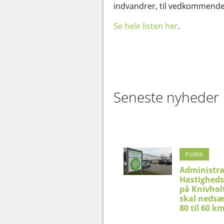
indvandrer, til vedkommende 
Se hele listen her
.
Seneste nyheder
Politik
Administra
Hastighed
på Knivhol
skal nedsæ
80 til 60 k