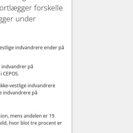
ortlægger forskelle
gger under
estlige indvandrere ender på
e indvandrer på
 i CEPOS.
kke-vestlige indvandrere
ge indvandrere på
nsion, mens andelen er 19
ld, hvor blot tre procent er