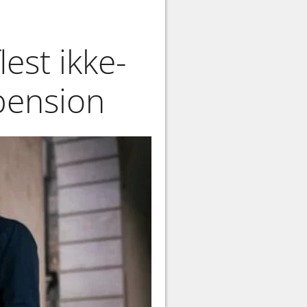
est ikke-
spension