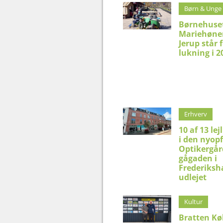
Børn & Unge
Børnehuse
Mariehønen
Jerup står 
lukning i 2
Erhverv
10 af 13 lej
i den nyop
Optikergår
gågaden i
Frederiksh
udlejet
Kultur
Bratten K