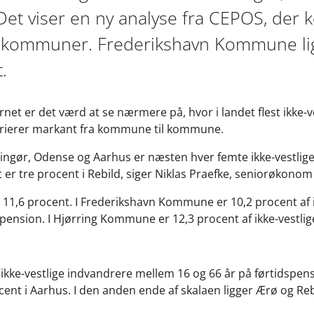
Det viser en ny analyse fra CEPOS, der k
ts kommuner. Frederikshavn Kommune li
.
t er det værd at se nærmere på, hvor i landet flest ikke-v
varierer markant fra kommune til kommune.
lsingør, Odense og Aarhus er næsten hver femte ikke-vestlig
 er tre procent i Rebild, siger Niklas Praefke, seniorøkonom
11,6 procent. I Frederikshavn Kommune er 10,2 procent af i
spension. I Hjørring Kommune er 12,3 procent af ikke-vestli
f ikke-vestlige indvandrere mellem 16 og 66 år på førtidspe
ent i Aarhus. I den anden ende af skalaen ligger Ærø og Rebi