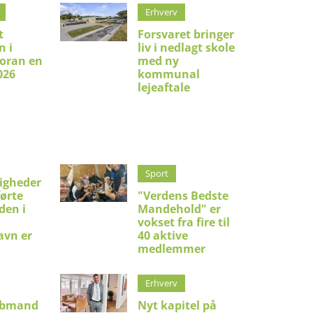
Erhverv
t
Forsvaret bringer
 i
liv i nedlagt skole
foran en
med ny
026
kommunal
lejeaftale
Sport
ligheder
førte
"Verdens Bedste
den i
Mandehold" er
vokset fra fire til
avn er
40 aktive
medlemmer
Erhverv
øbmand
Nyt kapitel på