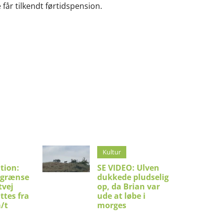
får tilkendt førtidspension.
Kultur
tion:
SE VIDEO: Ulven
sgrænse
dukkede pludselig
tvej
op, da Brian var
ttes fra
ude at løbe i
m/t
morges