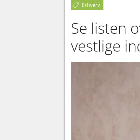
Erhverv
Se listen 
vestlige i