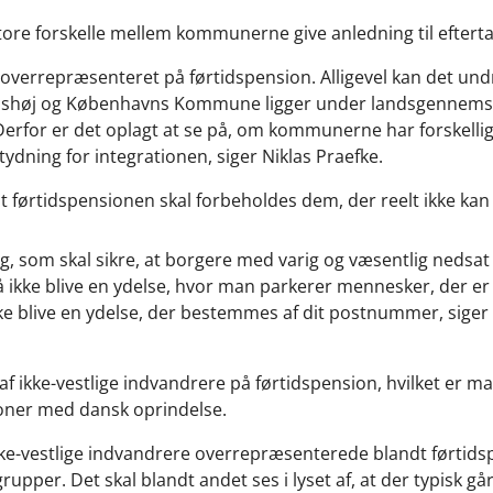
store forskelle mellem kommunerne give anledning til eftert
 overrepræsenteret på førtidspension. Alligevel kan det undr
Ishøj og Københavns Kommune ligger under landsgennems
 Derfor er det oplagt at se på, om kommunerne har forskellig 
tydning for integrationen, siger Niklas Praefke.
t førtidspensionen skal forbeholdes dem, der reelt ikke kan
g, som skal sikre, at borgere med varig og væsentlig nedsat
ikke blive en ydelse, hvor man parkerer mennesker, der er i 
ke blive en ydelse, der bestemmes af dit postnummer, siger 
af ikke-vestlige indvandrere på førtidspension, hvilket er m
soner med dansk oprindelse.
kke-vestlige indvandrere overrepræsenterede blandt førtidsp
pper. Det skal blandt andet ses i lyset af, at der typisk går 