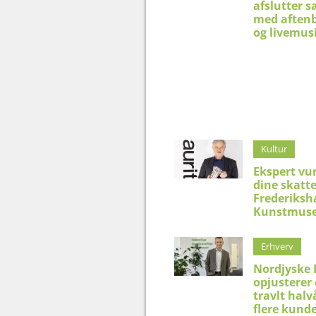
afslutter 
med aftenb
og livemus
Kultur
Ekspert vu
dine skatt
Frederiksh
Kunstmus
Erhverv
Nordjyske
opjusterer 
travlt hal
flere kund