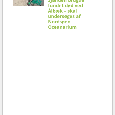
Sjælden brugde
fundet død ved
Ålbæk – skal
undersøges af
Nordsøen
Oceanarium