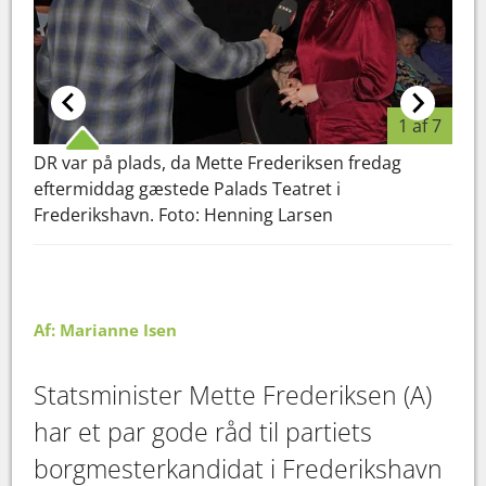
1 af 7
DR var på plads, da Mette Frederiksen fredag
Bor
eftermiddag gæstede Palads Teatret i
delt
Frederikshavn. Foto: Henning Larsen
Fot
Af: Marianne Isen
Statsminister Mette Frederiksen (A)
har et par gode råd til partiets
borgmesterkandidat i Frederikshavn