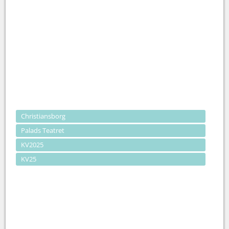
Christiansborg
Palads Teatret
KV2025
KV25