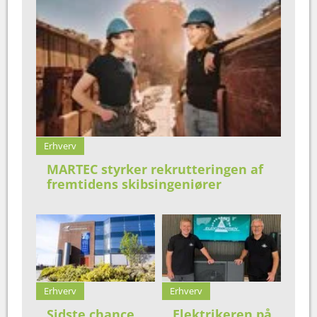
Erhverv
MARTEC styrker rekrutteringen af
fremtidens skibsingeniører
Erhverv
Erhverv
Sidste chance
Elektrikeren på