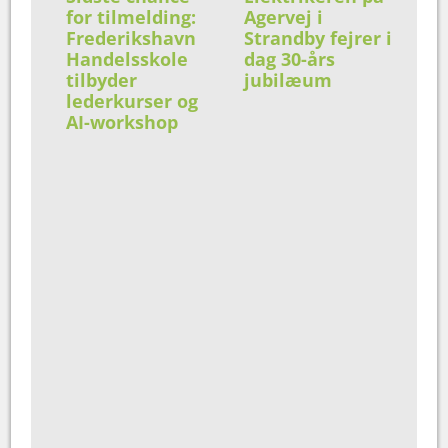
for tilmelding:
Agervej i
Frederikshavn
Strandby fejrer i
Handelsskole
dag 30-års
tilbyder
jubilæum
lederkurser og
AI-workshop