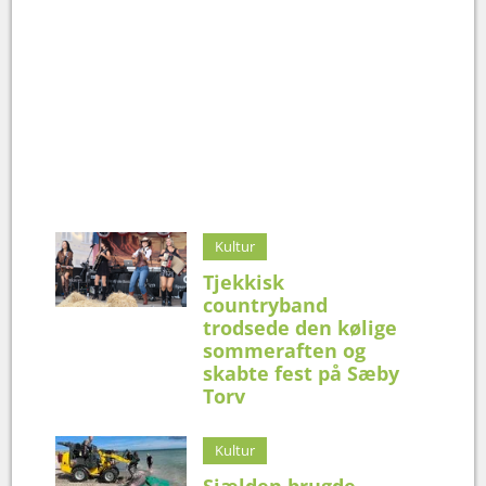
Kultur
Tjekkisk
countryband
trodsede den kølige
sommeraften og
skabte fest på Sæby
Torv
Kultur