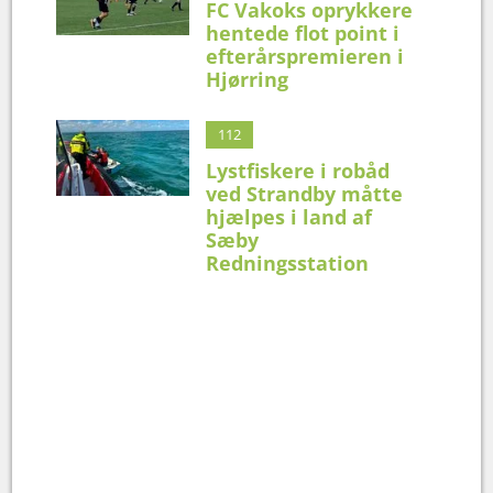
FC Vakoks oprykkere
hentede flot point i
efterårspremieren i
Hjørring
112
Lystfiskere i robåd
ved Strandby måtte
hjælpes i land af
Sæby
Redningsstation