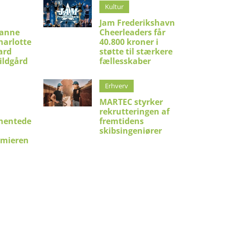
Kultur
Jam Frederikshavn
ianne
Cheerleaders får
harlotte
40.800 kroner i
ard
støtte til stærkere
ildgård
fællesskaber
Erhverv
MARTEC styrker
rekrutteringen af
hentede
fremtidens
skibsingeniører
emieren