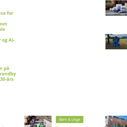
ce for
avn
le
 og AI-
en på
trandby
 30-års
Børn & Unge