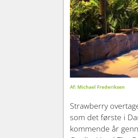
Af: Michael Frederiksen
Strawberry overtager
som det første i Da
kommende år genne