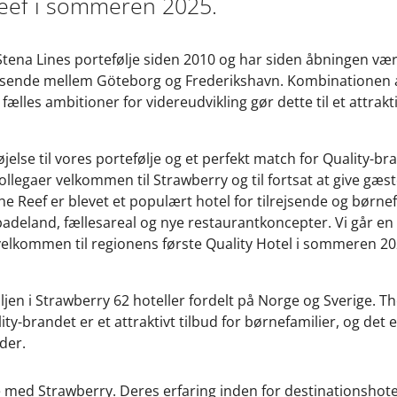
Reef i sommeren 2025.
 Stena Lines portefølje siden 2010 og har siden åbningen væ
ejsende mellem Göteborg og Frederikshavn. Kombinationen a
 fælles ambitioner for videreudvikling gør dette til et attra
lføjelse til vores portefølje og et perfekt match for Quality-
 kollegaer velkommen til Strawberry og til fortsat at give gæ
 Reef er blevet et populært hotel for tilrejsende og børnefam
badeland, fællesareal og nye restaurantkoncepter. Vi går e
velkommen til regionens første Quality Hotel i sommeren 202
jen i Strawberry 62 hoteller fordelt på Norge og Sverige. The
ty-brandet er et attraktivt tilbud for børnefamilier, og det 
der.
de med Strawberry. Deres erfaring inden for destinationshotel