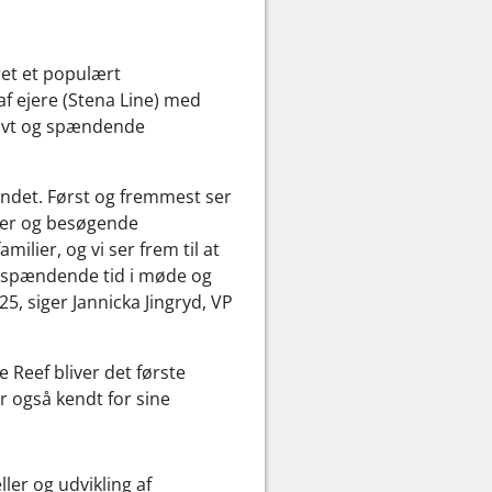
ret et populært
f ejere (Stena Line) med
ktivt og spændende
brandet. Først og fremmest ser
ster og besøgende
ilier, og vi ser frem til at
n spændende tid i møde og
5, siger Jannicka Jingryd, VP
 Reef bliver det første
er også kendt for sine
ler og udvikling af