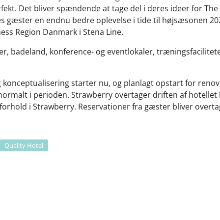
fekt. Det bliver spændende at tage del i deres ideer for Th
res gæster en endnu bedre oplevelse i tide til højsæsonen 202
ess Region Danmark i Stena Line.
r, badeland, konference- og eventlokaler, træningsfacilitet
onceptualisering starter nu, og planlagt opstart for renov
ormalt i perioden. Strawberry overtager driften af hotellet 
orhold i Strawberry. Reservationer fra gæster bliver overtag
Quality Hotel