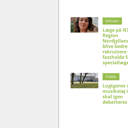
Erhverv
Læge på N7
Region
Nordjyllan
blive bedre 
rekruttere
fastholde f
speciallæg
Politik
Lugtgener 
musikstøj 
skal igen
debatteres 