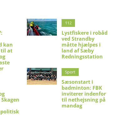
112
:
Lystfiskere i robåd
ved Strandby
d kan
måtte hjælpes i
til at
land af Sæby
 og
Redningsstation
aste
er
Sport
Sæsonstart i
badminton: FBK
og
inviterer indenfor
i Skagen
til nethejsning på
mandag
politisk