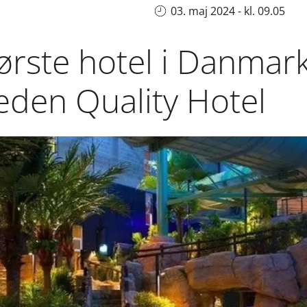
03. maj 2024 - kl. 09.05
ørste hotel i Danmar
æden Quality Hotel