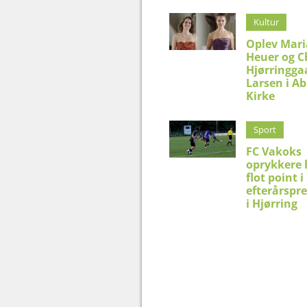
Kultur
Oplev Mar
Heuer og C
Hjørringga
Larsen i Ab
Kirke
Sport
FC Vakoks
oprykkere 
flot point i
efterårspr
i Hjørring