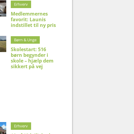
Erhverv
Medlemmernes
favorit: Launis
indstillet til ny pris
Børn & Unge
Skolestart: 516
børn begynder i
skole – hjælp dem
sikkert på vej
Erhverv