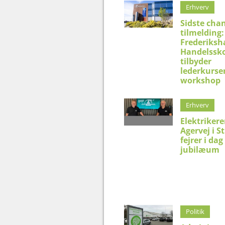
Erhverv
Sidste chan
tilmelding:
Frederiksh
Handelssko
tilbyder
lederkurser
workshop
Erhverv
Elektriker
Agervej i S
fejrer i dag
jubilæum
Politik