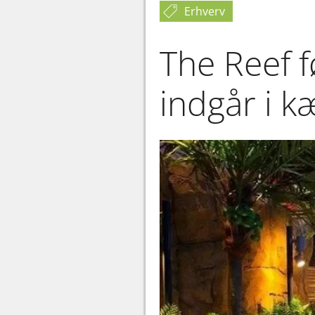
Erhverv
The Reef f
indgår i k