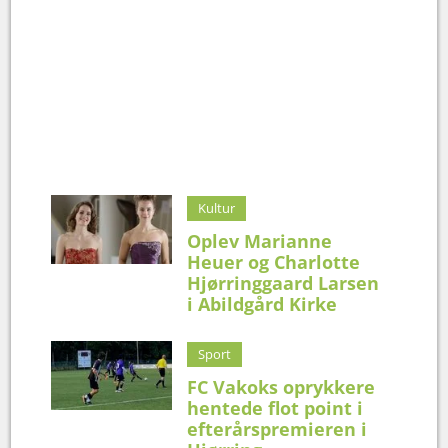
Kultur
Oplev Marianne
Heuer og Charlotte
Hjørringgaard Larsen
i Abildgård Kirke
Sport
FC Vakoks oprykkere
hentede flot point i
efterårspremieren i