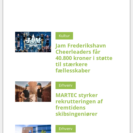
Kultur
Jam Frederikshavn
Cheerleaders får
40.800 kroner i støtte
til stærkere
fællesskaber
Erhverv
MARTEC styrker
rekrutteringen af
fremtidens
skibsingeniører
Erhverv