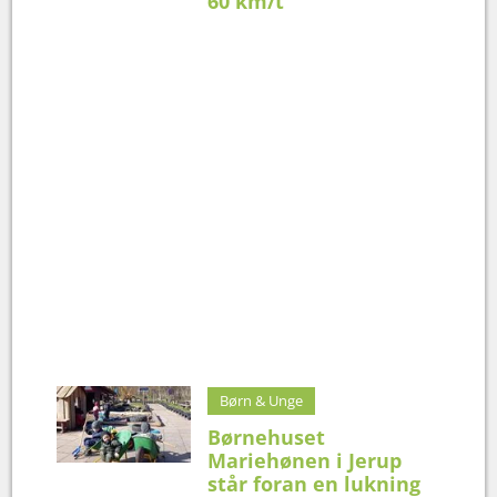
60 km/t
Børn & Unge
Børnehuset
Mariehønen i Jerup
står foran en lukning