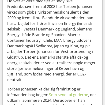
Udover at være medejer af Body Bike i
Frederikshavn frem til 2008 har Torben Johansen
virket som global virksomhedskonsulent siden
2009 og frem til nu. Blandt de virksomheder, han
har arbejdet for, hører Envision Energy (kinesisk
selskab), Vestas i Danmark og England, Siemens
Energy i både Brande og Spanien, Maersk
Container Industry i Chile, MAN Energy udover i
Danmark også i Sydkorea, Japan og Kina, og p.t.
arbejder Torben Johansen for Vestforbrænding i
Glostrup. Det er Danmarks største affalds- og
energiselskab, der er ved at realisere nogle meget
store fjernvarmeløsninger til København og
Sjælland, som fødes med energi, der er CO2-
neutralt.
Torben Johansen kalder sig feminist og er
idémanden bag bogen:
Som sendt af guderne
, der
udkom i sommeren 2024. Derudover er han