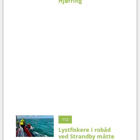
Hjørring
112
Lystfiskere i robåd
ved Strandby måtte