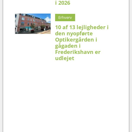
i 2026
Erhverv
10 af 13 lejligheder i
den nyopførte
Optikergården i
gågaden i
Frederikshavn er
udlejet