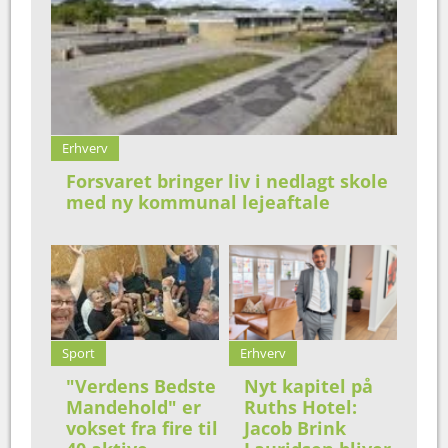
Erhverv
Forsvaret bringer liv i nedlagt skole
med ny kommunal lejeaftale
Sport
Erhverv
"Verdens Bedste
Nyt kapitel på
Mandehold" er
Ruths Hotel:
vokset fra fire til
Jacob Brink