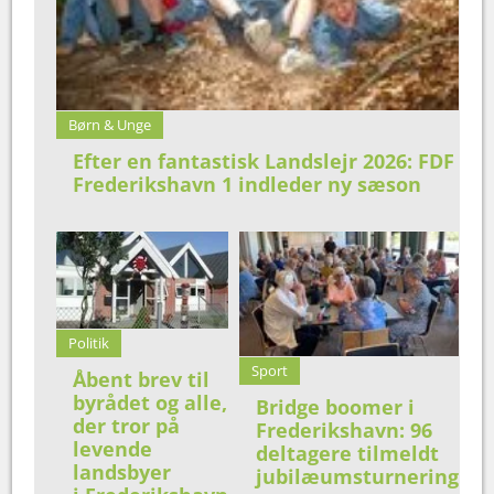
Børn & Unge
Efter en fantastisk Landslejr 2026: FDF
Frederikshavn 1 indleder ny sæson
Politik
Sport
Åbent brev til
byrådet og alle,
Bridge boomer i
der tror på
Frederikshavn: 96
levende
deltagere tilmeldt
landsbyer
jubilæumsturnering