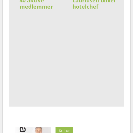
40 aktive
Lauridsen bliver
medlemmer
hotelchef
Kultur