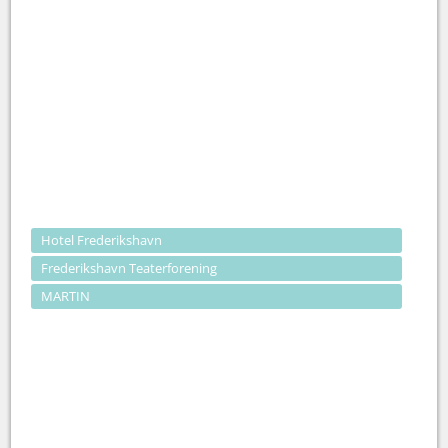
Hotel Frederikshavn
Frederikshavn Teaterforening
MARTIN