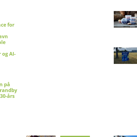
ce for
avn
le
 og AI-
en på
trandby
 30-års