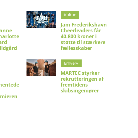
Kultur
Jam Frederikshavn
ianne
Cheerleaders får
harlotte
40.800 kroner i
ard
støtte til stærkere
ildgård
fællesskaber
Erhverv
MARTEC styrker
rekrutteringen af
hentede
fremtidens
skibsingeniører
emieren