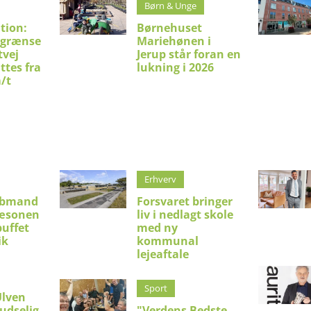
Børn & Unge
tion:
Børnehuset
sgrænse
Mariehønen i
tvej
Jerup står foran en
ttes fra
lukning i 2026
m/t
Erhverv
øbmand
Forsvaret bringer
sæsonen
liv i nedlagt skole
uffet
med ny
ik
kommunal
lejeaftale
Sport
Ulven
udselig
"Verdens Bedste