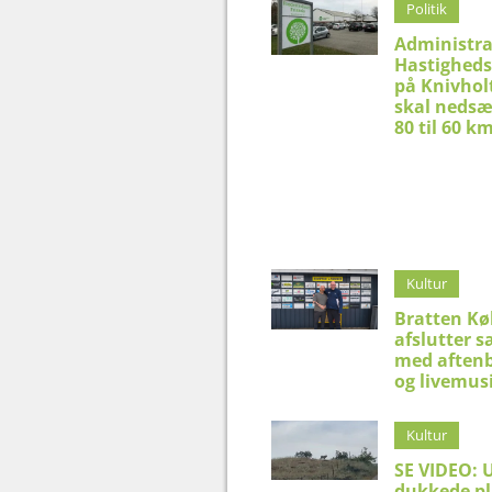
Politik
Administra
Hastighed
på Knivhol
skal nedsæ
80 til 60 k
Kultur
Bratten K
afslutter 
med aftenb
og livemus
Kultur
SE VIDEO: 
dukkede pl