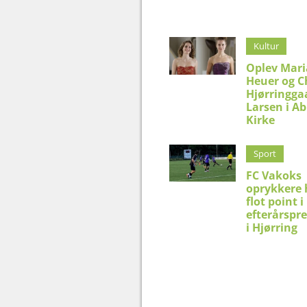
Kultur
Oplev Mar
Heuer og C
Hjørringga
Larsen i Ab
Kirke
Sport
FC Vakoks
oprykkere 
flot point i
efterårspr
i Hjørring