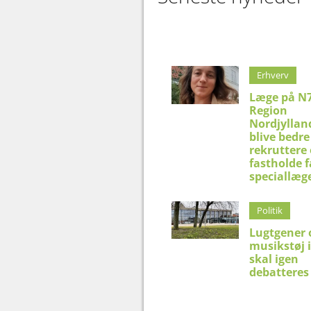
Erhverv
Læge på N7
Region
Nordjyllan
blive bedre 
rekruttere
fastholde f
speciallæg
Politik
Lugtgener 
musikstøj 
skal igen
debatteres 