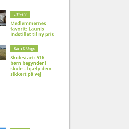
Erhverv
Medlemmernes
favorit: Launis
indstillet til ny pris
Børn & Unge
Skolestart: 516
børn begynder i
skole – hjælp dem
sikkert på vej