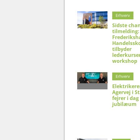
Erhverv
Sidste chan
tilmelding:
Frederiksh
Handelssko
tilbyder
lederkurser
workshop
Erhverv
Elektriker
Agervej i S
fejrer i dag
jubilæum