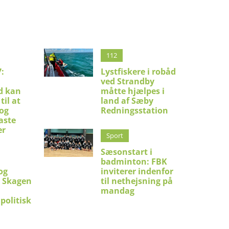
112
:
Lystfiskere i robåd
ved Strandby
d kan
måtte hjælpes i
til at
land af Sæby
 og
Redningsstation
aste
er
Sport
Sæsonstart i
badminton: FBK
og
inviterer indenfor
i Skagen
til nethejsning på
mandag
politisk