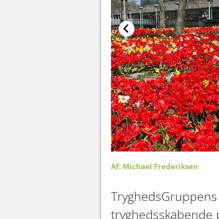
Af: Michael Frederiksen
TryghedsGruppens r
tryghedsskabende pro