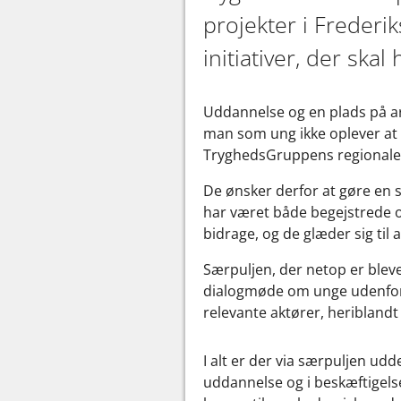
projekter i Frederi
initiativer, der ska
Uddannelse og en plads på arb
man som ung ikke oplever at
TryghedsGruppens regionale
De ønsker derfor at gøre en 
har været både begejstrede o
bidrage, og de glæder sig til 
Særpuljen, der netop er bleve
dialogmøde om unge udenfor
relevante aktører, heribland
I alt er der via særpuljen udd
uddannelse og i beskæftigel