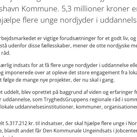
kshavn Kommune. 5,3 millioner kroner er
l hjælpe flere unge nordjyder i uddannels
ejdsmarkedet er vigtige forudsætninger for et godt liv, og de
 stå udenfor disse fællesskaber, mener de otte nordjyske 
 råd.
særlig indsats for at få flere unge nordjyder i uddannelse 
g imponerede over at opleve det store engagement fra lokal
at følge de mange nye projekter, der nu skal i gang.
t uddelt, blev oprettet på baggrund af viden og erfaringer f
 uddannelse, som TryghedsGruppens regionale råd i somm
t lokale uddannelsesinstitutioner, kommuner, organisationer
elt 5.317.212 kr. til indsatser, der skal hjælpe flere unge i N
se, blandt andet får Den Kommunale Ungeindsats i Jobcente