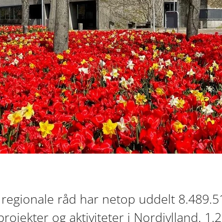
egionale råd har netop uddelt 8.489.51
jekter og aktiviteter i Nordjylland. 1.2