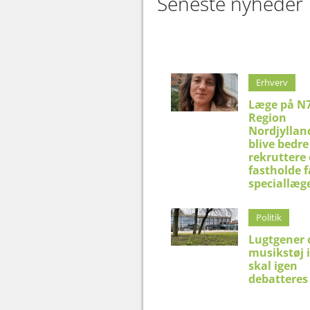
Seneste nyheder
Erhverv
Læge på N7
Region
Nordjyllan
blive bedre 
rekruttere
fastholde f
speciallæg
Politik
Lugtgener 
musikstøj 
skal igen
debatteres 