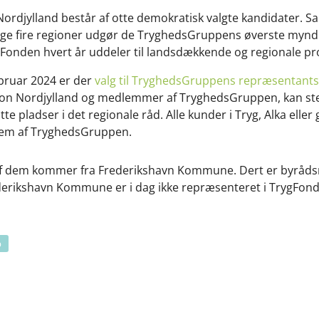
Nordjylland består af otte demokratisk valgte kandidater.
ige fire regioner udgør de TryghedsGruppens øverste mynd
gFonden hvert år uddeler til landsdækkende og regionale pro
februar 2024 er der
valg til TryghedsGruppens repræsentants
egion Nordjylland og medlemmer af TryghedsGruppen, kan s
te pladser i det regionale råd. Alle kunder i Tryg, Alka elle
em af TryghedsGruppen.
af dem kommer fra Frederikshavn Kommune. Dert er byrå
derikshavn Kommune er i dag ikke repræsenteret i TrygFond
p