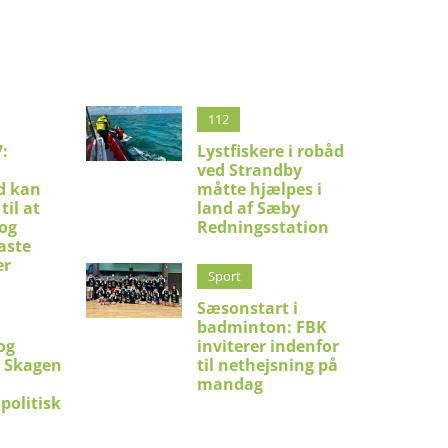
112
:
Lystfiskere i robåd
ved Strandby
d kan
måtte hjælpes i
til at
land af Sæby
 og
Redningsstation
aste
er
Sport
Sæsonstart i
badminton: FBK
og
inviterer indenfor
i Skagen
til nethejsning på
mandag
politisk