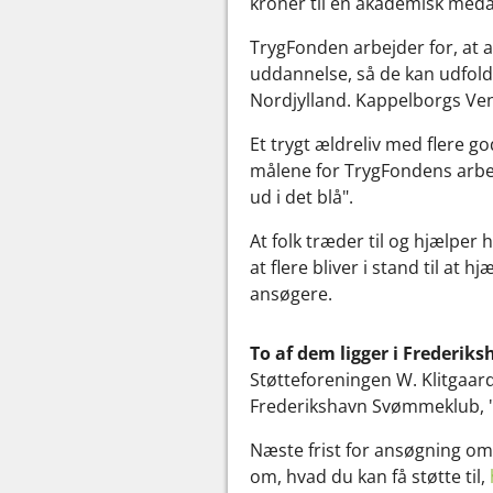
kroner til en akademisk meda
TrygFonden arbejder for, at all
uddannelse, så de kan udfolde 
Nordjylland. Kappelborgs Venn
Et trygt ældreliv med flere g
målene for TrygFondens arbejd
ud i det blå".
At folk træder til og hjælper 
at flere bliver i stand til at 
ansøgere.
To af dem ligger i Frederi
Støtteforeningen W. Klitgaard
Frederikshavn Svømmeklub, "R
Næste frist for ansøgning om
om, hvad du kan få støtte til,