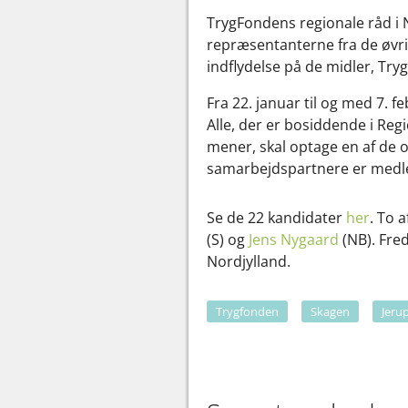
TrygFondens regionale råd i 
repræsentanterne fra de øvr
indflydelse på de midler, Try
Fra 22. januar til og med 7. 
Alle, der er bosiddende i R
mener, skal optage en af de ot
samarbejdspartnere er medl
Se de 22 kandidater
her
. To 
(S) og
Jens Nygaard
(NB). Fre
Nordjylland.
Trygfonden
Skagen
Jeru