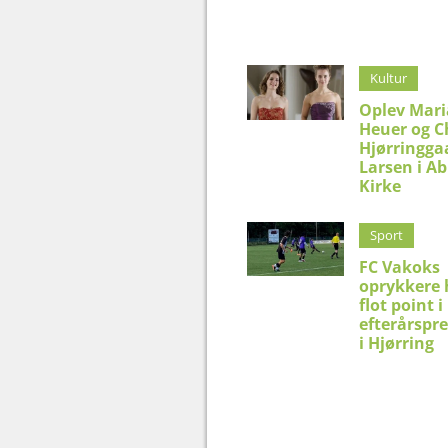
Kultur
Oplev Mar
Heuer og C
Hjørringga
Larsen i Ab
Kirke
Sport
FC Vakoks
oprykkere 
flot point i
efterårspr
i Hjørring