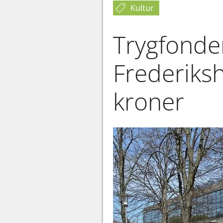
Kultur
Trygfonden
Frederik
kroner