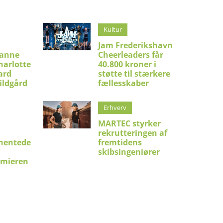
Kultur
Jam Frederikshavn
ianne
Cheerleaders får
harlotte
40.800 kroner i
ard
støtte til stærkere
ildgård
fællesskaber
Erhverv
MARTEC styrker
rekrutteringen af
hentede
fremtidens
skibsingeniører
emieren