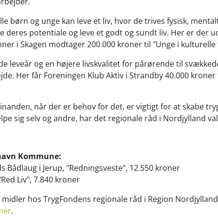
rbejder.
e børn og unge kan leve et liv, hvor de trives fysisk, mentalt
deres potentiale og leve et godt og sundt liv. Her er der udd
er i Skagen modtager 200.000 kroner til "Unge i kulturelle 
ode leveår og en højere livskvalitet for pårørende til svække
e. Her får Foreningen Klub Aktiv i Strandby 40.000 kroner t
hinanden, når der er behov for det, er vigtigt for at skabe tr
hjælpe sig selv og andre, har det regionale råd i Nordjylland va
kshavn Kommune:
s Bådlaug i Jerup, "Redningsveste", 12.550 kroner
ed Liv", 7.840 kroner
 midler hos TrygFondens regionale råd i Region Nordjylland
her
.