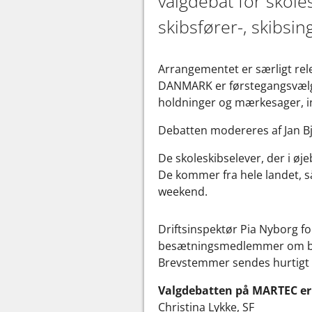
valgdebat for skole
skibsfører-, skibs
Arrangementet er særligt rel
DANMARK er førstegangsvælger
holdninger og mærkesager, i
Debatten modereres af Jan B
De skoleskibselever, der i øj
De kommer fra hele landet, s
weekend.
Driftsinspektør Pia Nyborg fo
besætningsmedlemmer om bord 
Brevstemmer sendes hurtigt h
Valgdebatten på MARTEC er 
Christina Lykke, SF