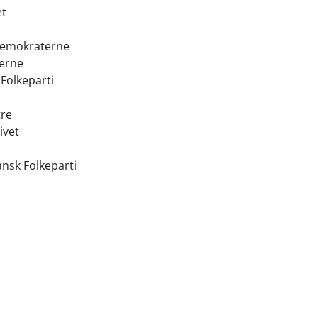
iet
sdemokraterne
aterne
 Folkeparti
stre
tivet
ansk Folkeparti