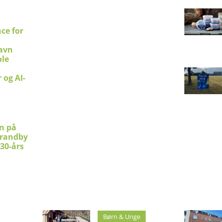
ce for
avn
le
 og AI-
en på
trandby
 30-års
Børn & Unge