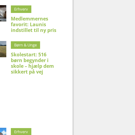
Erhverv
Medlemmernes
favorit: Launis
indstillet til ny pris
Børn & Unge
Skolestart: 516
børn begynder i
skole – hjælp dem
sikkert på vej
Erhverv