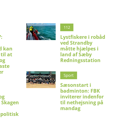
112
:
Lystfiskere i robåd
ved Strandby
d kan
måtte hjælpes i
til at
land af Sæby
 og
Redningsstation
aste
er
Sport
Sæsonstart i
badminton: FBK
og
inviterer indenfor
i Skagen
til nethejsning på
mandag
politisk