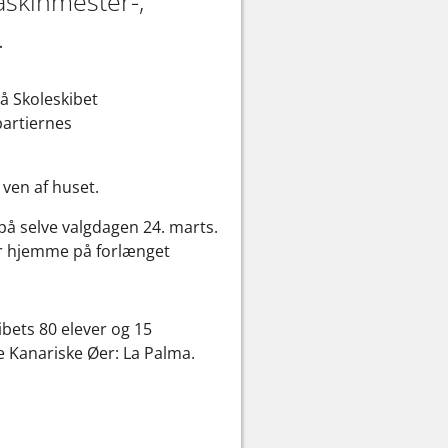
askinmester-,
e.
på Skoleskibet
partiernes
ven af huset.
 på selve valgdagen 24. marts.
er hjemme på forlænget
ibets 80 elever og 15
e Kanariske Øer: La Palma.