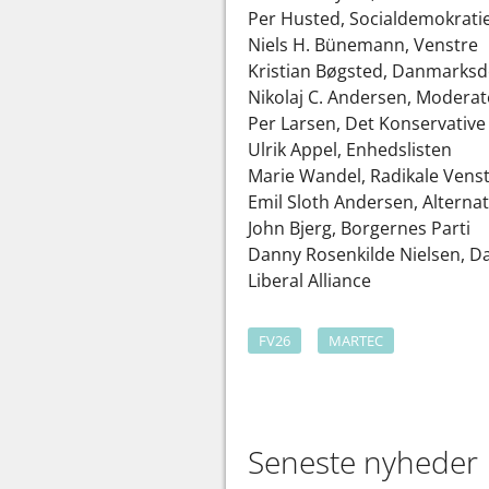
Per Husted, Socialdemokrat
Niels H. Bünemann, Venstre
Kristian Bøgsted, Danmark
Nikolaj C. Andersen, Moder
Per Larsen, Det Konservative
Ulrik Appel, Enhedslisten
Marie Wandel, Radikale Ven
Emil Sloth Andersen, Alterna
John Bjerg, Borgernes Parti
Danny Rosenkilde Nielsen, D
Liberal Alliance
FV26
MARTEC
Seneste nyheder