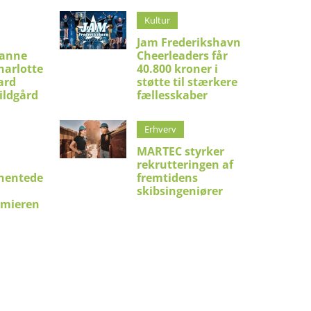
Kultur
Jam Frederikshavn
ianne
Cheerleaders får
harlotte
40.800 kroner i
ard
støtte til stærkere
ildgård
fællesskaber
Erhverv
MARTEC styrker
rekrutteringen af
hentede
fremtidens
skibsingeniører
emieren