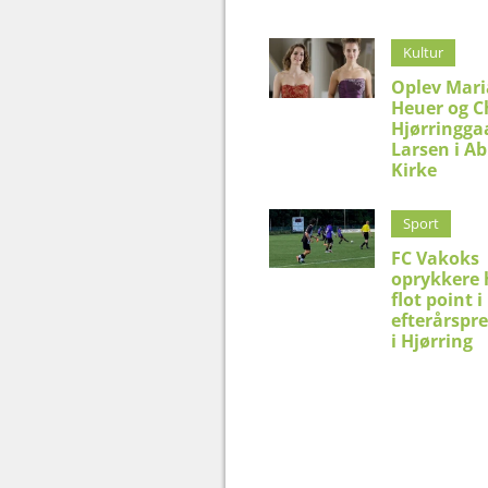
Kultur
Oplev Mar
Heuer og C
Hjørringga
Larsen i Ab
Kirke
Sport
FC Vakoks
oprykkere 
flot point i
efterårspr
i Hjørring