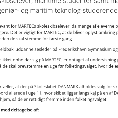
skibselever, maritime studenter samt m
ingeniør- og maritim teknolog-studerend
evant for MARTECs skoleskibselever, da mange af eleverne 
e. Det er vigtigt for MARTEC, at de bliver oplyst omkring 
nden de skal stemme for første gang.
jeldbak, uddannelsesleder på Frederikshavn Gymnasium og 
eblikket opholder sig på MARTEC, er optaget af undervisning
å de skal brevstemme en uge før folketingsvalget, hvor de 
rtæller, at der på Skoleskibet DANMARK afholdes valg for sk
allerede i uge 11, hvor skibet ligger langs kaj på en af D
jem, så de er rettidigt fremme inden folketingsvalget.
med deltagelse af: