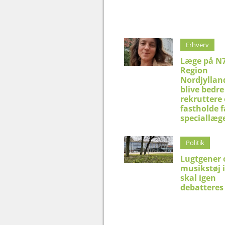
Erhverv
Læge på N7
Region
Nordjyllan
blive bedre 
rekruttere
fastholde f
speciallæg
Politik
Lugtgener 
musikstøj 
skal igen
debatteres 