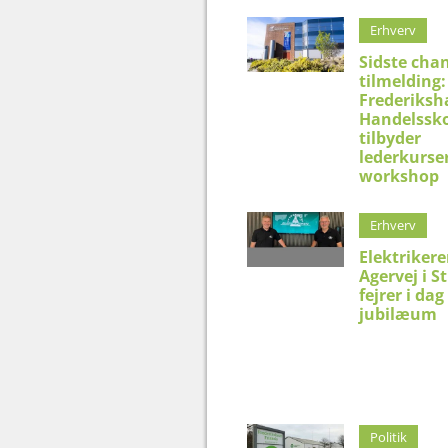
Erhverv
Sidste chan
tilmelding:
Frederiksh
Handelssko
tilbyder
lederkurser
workshop
Erhverv
Elektriker
Agervej i S
fejrer i dag
jubilæum
Politik