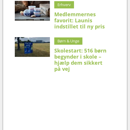
Erhverv
Medlemmernes
favorit: Launis
indstillet til ny pris
Børn & Unge
Skolestart: 516 børn
begynder i skole –
hjælp dem sikkert
på vej