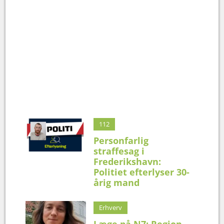
112
Personfarlig
straffesag i
Frederikshavn:
Politiet efterlyser 30-
årig mand
Erhverv
Læge på N7: Region