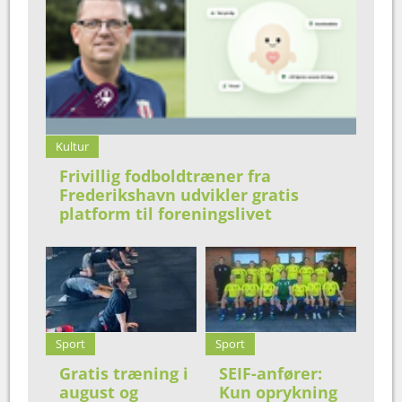
Kultur
Frivillig fodboldtræner fra
Frederikshavn udvikler gratis
platform til foreningslivet
Sport
Sport
Gratis træning i
SEIF-anfører:
august og
Kun oprykning