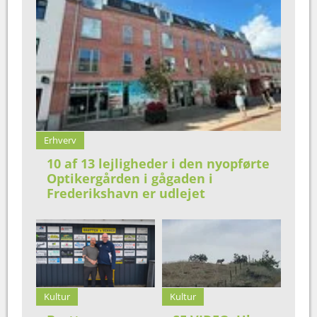
Erhverv
10 af 13 lejligheder i den nyopførte
Optikergården i gågaden i
Frederikshavn er udlejet
Kultur
Kultur