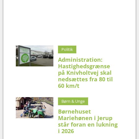
Politik
Administration:
Hastighedsgrænse
på Knivholtvej skal
nedsættes fra 80 til
60 km/t
Børn & Unge
Børnehuset
Mariehønen i Jerup
står foran en lukning
i 2026