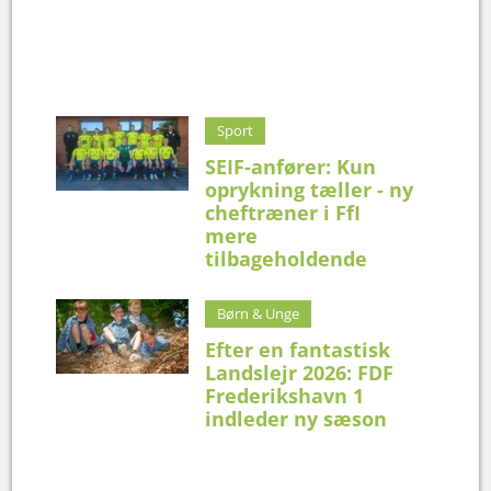
Sport
SEIF-anfører: Kun
oprykning tæller - ny
cheftræner i FfI
mere
tilbageholdende
Børn & Unge
Efter en fantastisk
Landslejr 2026: FDF
Frederikshavn 1
indleder ny sæson