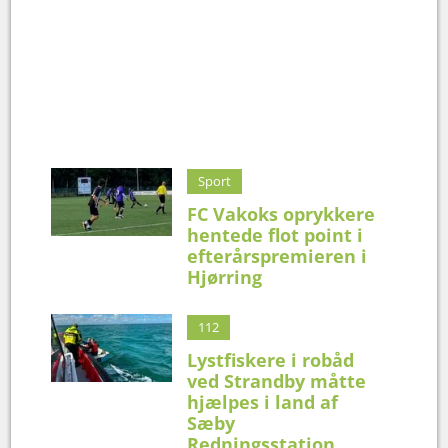
Sport
FC Vakoks oprykkere
hentede flot point i
efterårspremieren i
Hjørring
112
Lystfiskere i robåd
ved Strandby måtte
hjælpes i land af
Sæby
Redningsstation