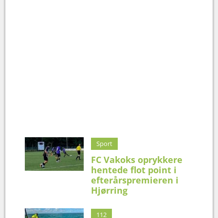
Sport
FC Vakoks oprykkere
hentede flot point i
efterårspremieren i
Hjørring
112