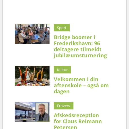
Sport
Bridge boomer i
Frederikshavn: 96
deltagere tilmeldt
jubilæumsturnering
Kultur
Velkommen i din
aftenskole – også om
dagen
Erhverv
Afskedsreception
for Claus Reimann
Petersen