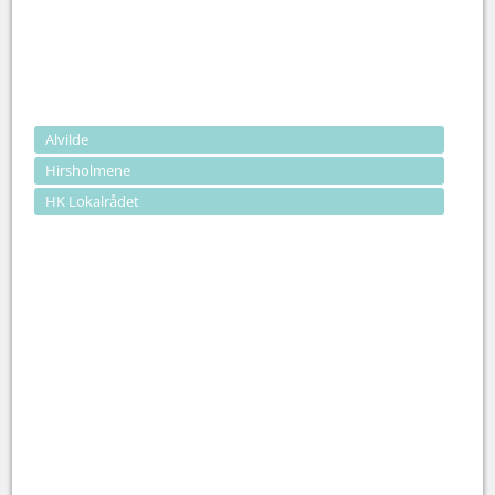
Alvilde
Hirsholmene
HK Lokalrådet