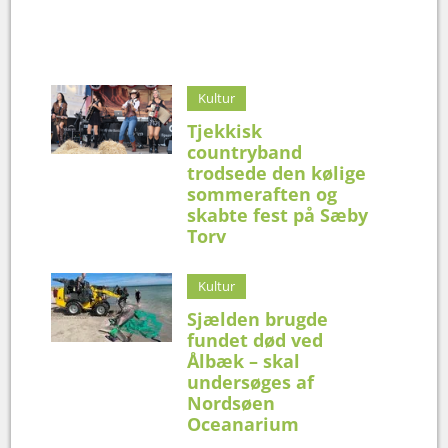
Kultur
Tjekkisk
countryband
trodsede den kølige
sommeraften og
skabte fest på Sæby
Torv
Kultur
Sjælden brugde
fundet død ved
Ålbæk – skal
undersøges af
Nordsøen
Oceanarium