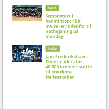
Sport
Sæsonstart i
badminton: FBK
inviterer indenfor til
nethejsning på
mandag
Kultur
Jam Frederikshavn
Cheerleaders får
40.800 kroner i støtte
til stærkere
fællesskaber