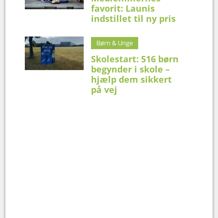
favorit: Launis
indstillet til ny pris
Børn & Unge
Skolestart: 516 børn
begynder i skole –
hjælp dem sikkert
på vej