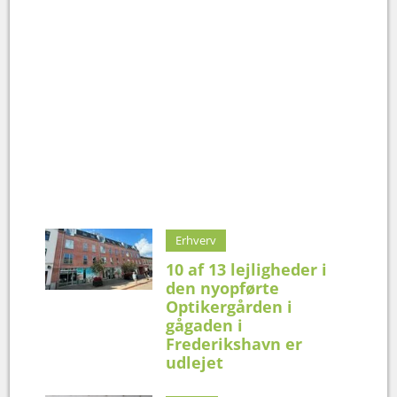
Erhverv
10 af 13 lejligheder i
den nyopførte
Optikergården i
gågaden i
Frederikshavn er
udlejet