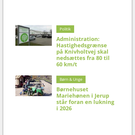
Politik
Administration:
Hastighedsgrænse
på Knivholtvej skal
nedsættes fra 80 til
60 km/t
Børn & Unge
Børnehuset
Mariehønen i Jerup
står foran en lukning
i 2026