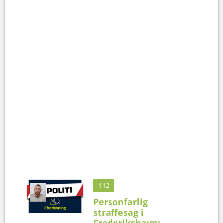
112
Personfarlig
straffesag i
Frederikshavn: