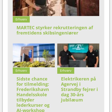
Erhverv
MARTEC styrker rekrutteringen af
fremtidens skibsingeniører
Erhverv
Erhverv
Sidste chance
Elektrikeren på
for tilmelding:
Agervej i
Frederikshavn
Strandby fejrer i
Handelsskole
dag 30-års
tilbyder
jubilæum
lederkurser og
AI-workshop