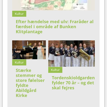
Kultur
Efter hændelse med ulv: Fraråder al
færdsel i område af Bunken
Klitplantage
Kultur
Stærke
Kultur
stemmer og
Tordenskioldgarden
store følelser
fylder 70 år – og det
fyldte
skal fejres
Abildgård
Kirke