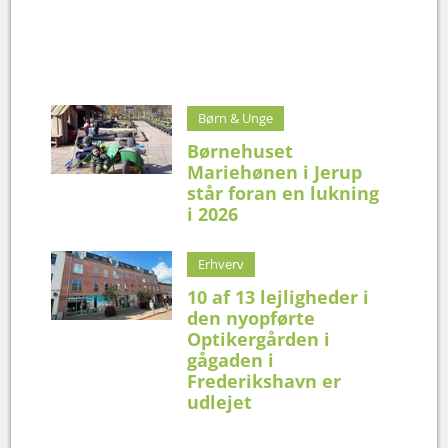
Børn & Unge
Børnehuset
Mariehønen i Jerup
står foran en lukning
i 2026
Erhverv
10 af 13 lejligheder i
den nyopførte
Optikergården i
gågaden i
Frederikshavn er
udlejet