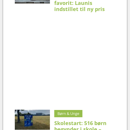
favorit: Launis
indstillet til ny pris
Børn & Unge
Skolestart: 516 børn
begynder i skole –