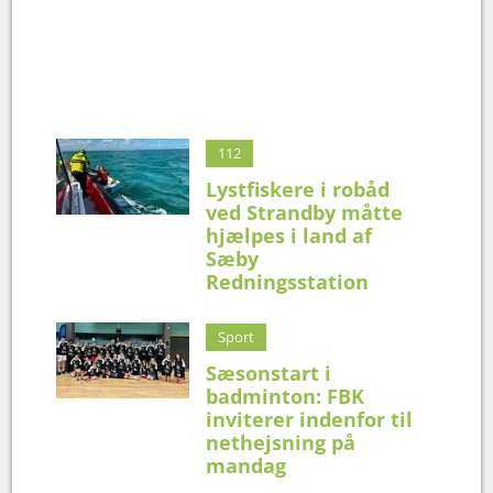
112
Lystfiskere i robåd
ved Strandby måtte
hjælpes i land af
Sæby
Redningsstation
Sport
Sæsonstart i
badminton: FBK
inviterer indenfor til
nethejsning på
mandag