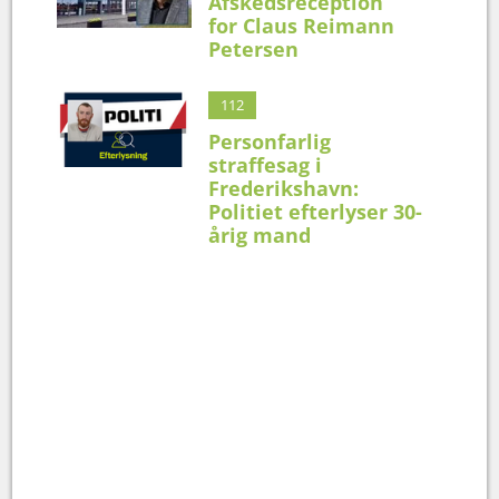
Afskedsreception
for Claus Reimann
Petersen
112
Personfarlig
straffesag i
Frederikshavn:
Politiet efterlyser 30-
årig mand