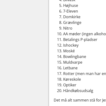
Højhuse
7-Eleven
Domkirke
Grævlinge
Nitro
AA møder (ingen alkoho
Betalings P-pladser
Ishockey
Moské
Bowlingbane
Muldvarpe
Letbane
Rotter (men man har en 
Køreskole
Optiker
Håndkøbsudsalg
Det må alt sammen stå for J