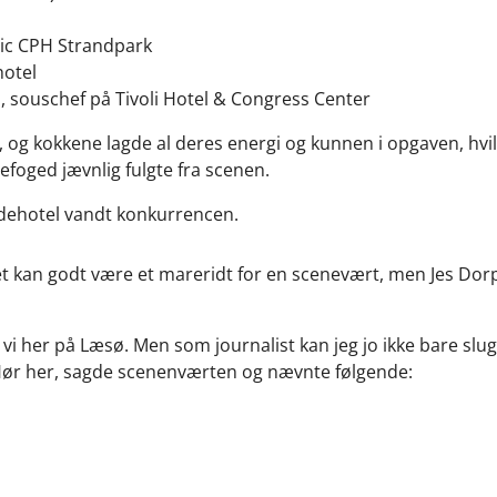
dic CPH Strandpark
hotel
, souschef på Tivoli Hotel & Congress Center
, og kokkene lagde al deres energi og kunnen i opgaven, hv
efoged jævnlig fulgte fra scenen.
adehotel vandt konkurrencen.
et kan godt være et mareridt for en scenevært, men Jes Do
r vi her på Læsø. Men som journalist kan jeg jo ikke bare slu
 Hør her, sagde scenenværten og nævnte følgende: