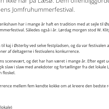
man ikke har på Læsø. Dem offentliggjor
øens Jomfruhummerfestival.
erikshavn har i mange år haft en tradition med at sejle til 
mmerfestival. Således også i år. Lørdag morgen stod W. Klitg
il kaj i Østerby ved selve festpladsen, og da var festivalen
ner af deltagerne i festivalens konkurrence.
s scenevært, og det har han været i mange år. Efter eget 
t gik slaw i slaw med anekdoter og fortællinger fra det lokale 
 floskel.
kurrence mellem fem kendte kokke om at kreere den bedste
lokale)