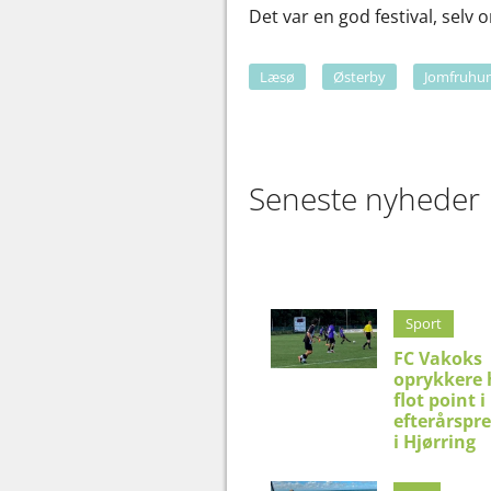
Det var en god festival, selv o
Læsø
Østerby
Jomfruhum
Seneste nyheder
Sport
FC Vakoks
oprykkere 
flot point i
efterårspr
i Hjørring