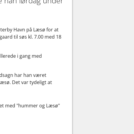
de han lørdag under
Østerby Havn på Læsø for at
aard til søs kl. 7.00 med 18
 allerede i gang med
udsagn har han været
Læsø. Det var tydeligt at
 ret med "hummer og Læsø"