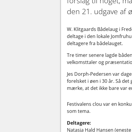
forslag til noget, 
den 21. udgave af 
W. Klitgaards Bådelaug i Fred
deltage i den lokale Jomfruhu
deltagere fra bådelauget.
Tre timer senere lagde båden t
velkomsttaler og præsentatio
Jes Dorph-Pedersen var dagen
forelsket i øen i 30 år. Så de
mærke, at det ikke bare var en
Festivalens clou var en kon
som tema.
Deltagere:
Natasja Hald Hansen (eneste 