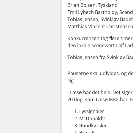
Brian Bojsen, Tyskland
Emil Lybech Bartholdy, Scan
Tobias Jensen, Svinkløv Bade
Matthias Vincent Christensen
Konkurrencen tog flere timer
den lokale scenevært Leif Lad
Tobias Jensen fra Svinkløv B
Pauserne skal udfyldes, og d
sig:
- Læsø har det hele. Det sige
20 ting, som Læsø IKKE har.
Lyssignaler
McDonald's
Rundkørsler
Bilvask