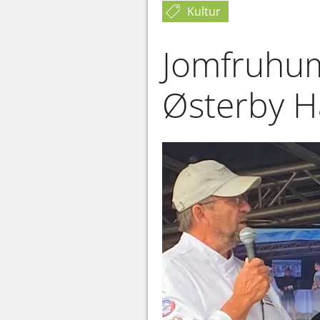
Kultur
Jomfruhumm
Østerby H