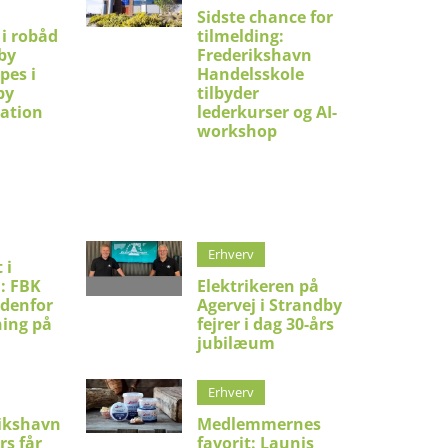
Sidste chance for
 i robåd
tilmelding:
by
Frederikshavn
pes i
Handelsskole
by
tilbyder
ation
lederkurser og AI-
workshop
Erhverv
 i
: FBK
Elektrikeren på
ndenfor
Agervej i Strandby
ning på
fejrer i dag 30-års
jubilæum
Erhverv
ikshavn
Medlemmernes
rs får
favorit: Launis