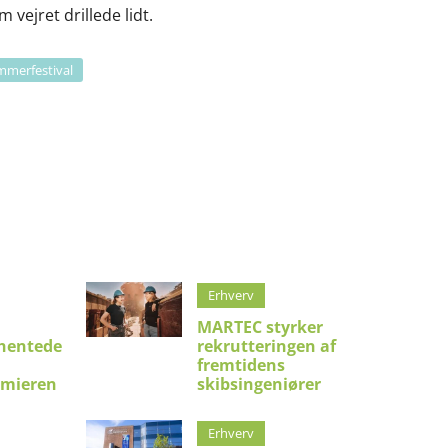
m vejret drillede lidt.
merfestival
Erhverv
MARTEC styrker
hentede
rekrutteringen af
fremtidens
emieren
skibsingeniører
Erhverv