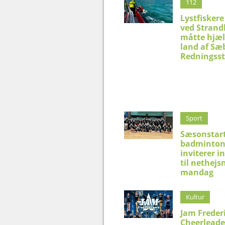
112
Lystfiskere
ved Strand
måtte hjæl
land af Sæ
Redningsst
Sport
Sæsonstart
badminton
inviterer i
til nethejs
mandag
Kultur
Jam Freder
Cheerleade