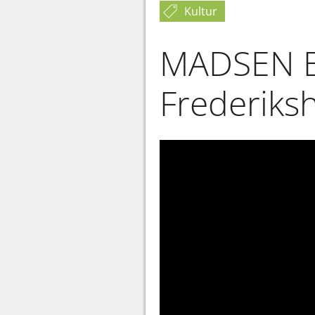
Kultur
MADSEN Ba
Frederiks