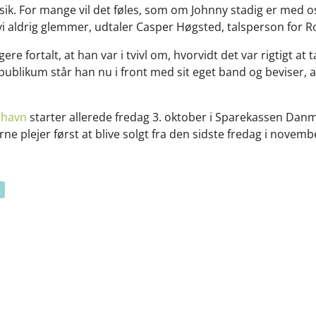
. For mange vil det føles, som om Johnny stadig er med os –
 vi aldrig glemmer, udtaler Casper Høgsted, talsperson for R
re fortalt, at han var i tvivl om, hvorvidt det var rigtigt at
publikum står han nu i front med sit eget band og beviser, 
kshavn
starter allerede fredag 3. oktober i Sparekassen Dan
erne plejer først at blive solgt fra den sidste fredag i nove