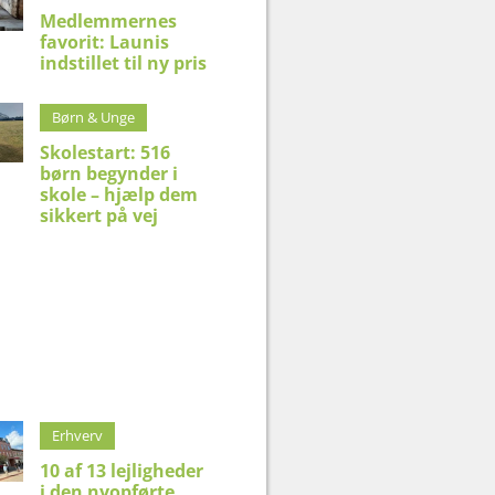
Medlemmernes
favorit: Launis
indstillet til ny pris
Børn & Unge
Skolestart: 516
børn begynder i
skole – hjælp dem
sikkert på vej
Erhverv
10 af 13 lejligheder
i den nyopførte