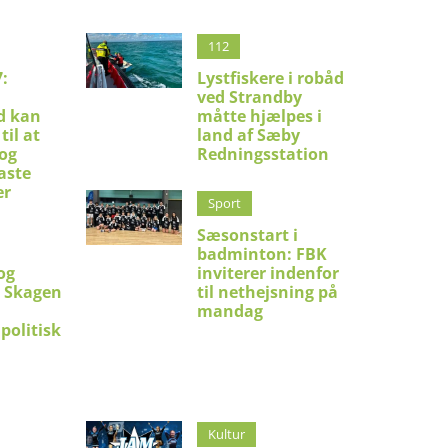
112
:
Lystfiskere i robåd
ved Strandby
d kan
måtte hjælpes i
til at
land af Sæby
 og
Redningsstation
aste
er
Sport
Sæsonstart i
badminton: FBK
og
inviterer indenfor
i Skagen
til nethejsning på
mandag
politisk
Kultur