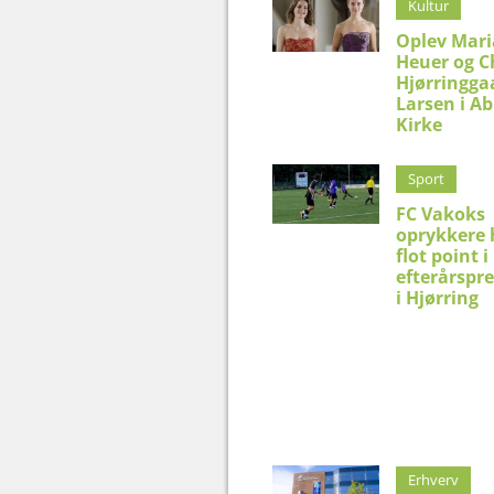
Kultur
Oplev Mar
Heuer og C
Hjørringga
Larsen i Ab
Kirke
Sport
FC Vakoks
oprykkere 
flot point i
efterårspr
i Hjørring
Erhverv