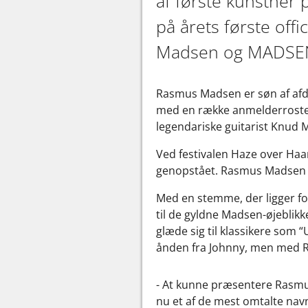
af første kunstner p
på årets første offi
Madsen og MADSEN B
Rasmus Madsen er søn af afd
med en række anmelderroste 
legendariske guitarist Knud M
Ved festivalen Haze over Haa
genopstået. Rasmus Madsen løf
Med en stemme, der ligger fo
til de gyldne Madsen-øjeblikk
glæde sig til klassikere som 
ånden fra Johnny, men med R
- At kunne præsentere Rasmu
nu et af de mest omtalte nav