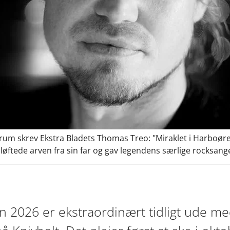
rum skrev Ekstra Bladets Thomas Treo: "Miraklet i Harboør
tede arven fra sin far og gav legendens særlige rocksange o
vn 2026 er ekstraordinært tidligt ude 