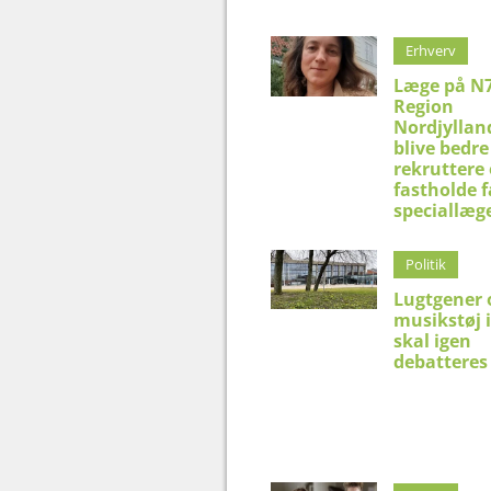
Erhverv
Læge på N7
Region
Nordjyllan
blive bedre 
rekruttere
fastholde f
speciallæg
Politik
Lugtgener 
musikstøj 
skal igen
debatteres 