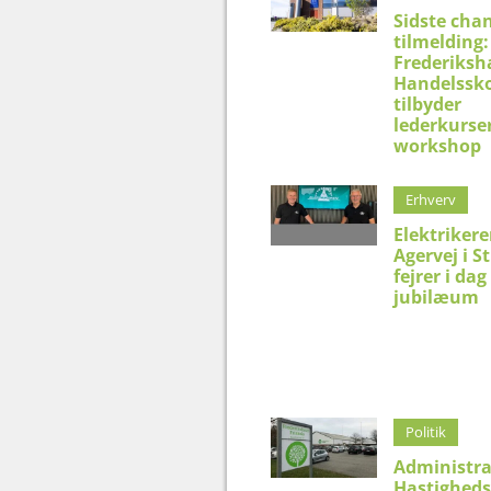
Sidste chan
tilmelding:
Frederiksh
Handelssko
tilbyder
lederkurser
workshop
Erhverv
Elektriker
Agervej i S
fejrer i dag
jubilæum
Politik
Administra
Hastighed