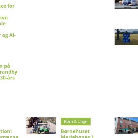
ce for
avn
le
 og AI-
en på
trandby
 30-års
Børn & Unge
tion:
Børnehuset
sgrænse
Mariehønen i