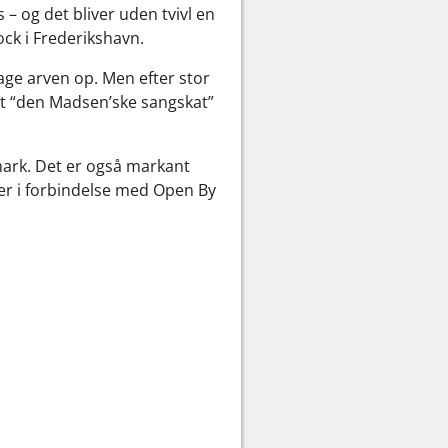
 og det bliver uden tvivl en
ock i Frederikshavn.
 tage arven op. Men efter stor
at “den Madsen’ske sangskat”
mark. Det er også markant
mber i forbindelse med Open By