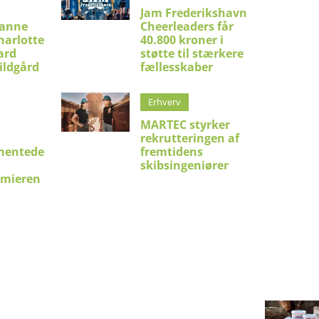
Jam Frederikshavn
ianne
Cheerleaders får
harlotte
40.800 kroner i
ard
støtte til stærkere
ildgård
fællesskaber
Erhverv
MARTEC styrker
rekrutteringen af
hentede
fremtidens
skibsingeniører
emieren