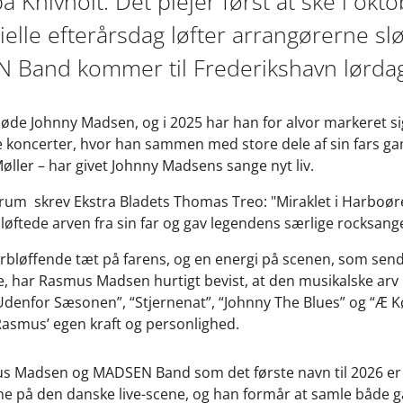
å Knivholt. Det plejer først at ske i okt
cielle efterårsdag løfter arrangørerne sl
and kommer til Frederikshavn lørdag 
øde Johnny Madsen, og i 2025 har han for alvor markeret s
koncerter, hvor han sammen med store dele af sin fars ga
øller – har givet Johnny Madsens sange nyt liv.
rum skrev Ekstra Bladets Thomas Treo: "Miraklet i Harboø
tede arven fra sin far og gav legendens særlige rocksange o
rbløffende tæt på farens, og en energi på scenen, som send
e, har Rasmus Madsen hurtigt bevist, at den musikalske arv 
“Udenfor Sæsonen”, “Stjernenat”, “Johnny The Blues” og “Æ Kø
asmus’ egen kraft og personlighed.
s Madsen og MADSEN Band som det første navn til 2026 er 
ne på den danske live-scene, og han formår at samle både 