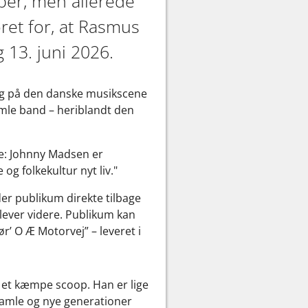
ober, men allerede
øret for, at Rasmus
13. juni 2026.
ig på den danske musikscene
mle band – heriblandt den
re: Johnny Madsen er
g folkekultur nyt liv."
er publikum direkte tilbage
lever videre. Publikum kan
r’ O Æ Motorvej” – leveret i
et kæmpe scoop. Han er lige
gamle og nye generationer