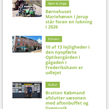
Børn & Unge
Børnehuset
Mariehønen i Jerup
står foran en lukning
i 2026
Erhverv
10 af 13 lejligheder i
den nyopførte
Optikergården i
gågaden i
Frederikshavn er
udlejet
Kultur
Bratten Købmand
afslutter sæsonen
med aftenbuffet og
livemusik