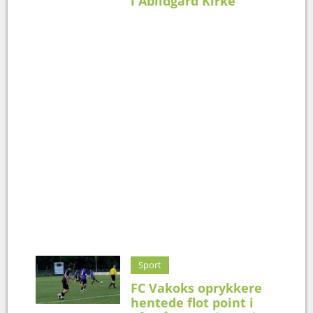
i Abildgård Kirke
Sport
FC Vakoks oprykkere
hentede flot point i