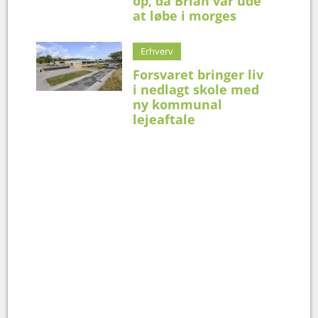
op, da Brian var ude
at løbe i morges
Erhverv
Forsvaret bringer liv
i nedlagt skole med
ny kommunal
lejeaftale