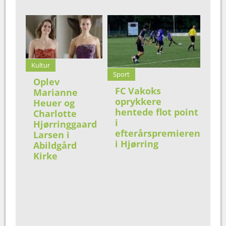
Kultur
Sport
Oplev
FC Vakoks
Marianne
oprykkere
Heuer og
hentede flot point
Charlotte
i
Hjørringgaard
efterårspremieren
Larsen i
i Hjørring
Abildgård
Kirke