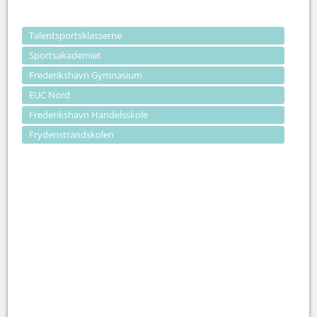
Talentsportsklasserne
Sportsakademiet
Frederikshavn Gymnasium
EUC Nord
Frederikshavn Handelsskole
Frydenstrandskolen