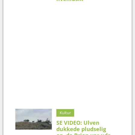
Kultur
SE VIDEO: Ulven
dukkede pludselig