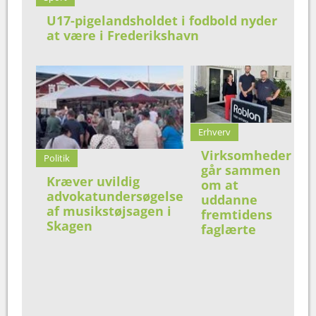
U17-pigelandsholdet i fodbold nyder
at være i Frederikshavn
Erhverv
Virksomheder
Politik
går sammen
Kræver uvildig
om at
advokatundersøgelse
uddanne
af musikstøjsagen i
fremtidens
Skagen
faglærte