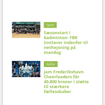
Sport
Sæsonstart i
badminton: FBK
inviterer indenfor til
nethejsning på
mandag
Kultur
Jam Frederikshavn
Cheerleaders får
40.800 kroner i støtte
til stærkere
fællesskaber