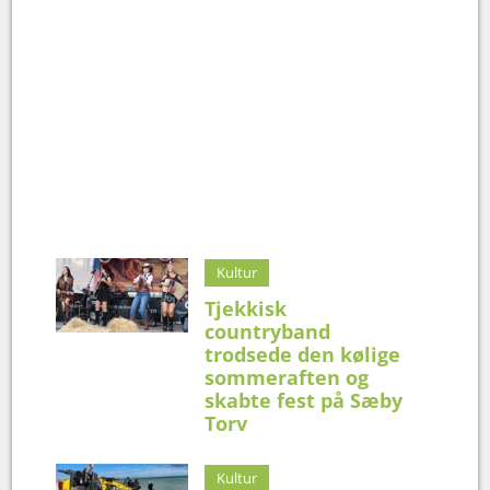
Kultur
Tjekkisk
countryband
trodsede den kølige
sommeraften og
skabte fest på Sæby
Torv
Kultur