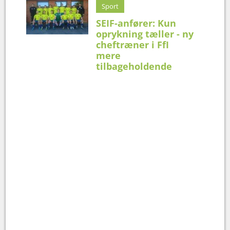
Sport
SEIF-anfører: Kun
oprykning tæller - ny
cheftræner i FfI
mere
tilbageholdende