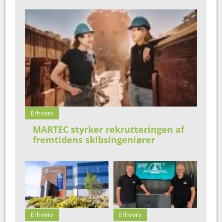
Erhverv
MARTEC styrker rekrutteringen af
fremtidens skibsingeniører
Erhverv
Erhverv