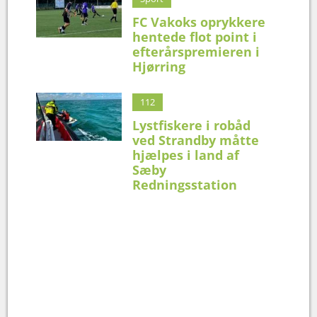
FC Vakoks oprykkere
hentede flot point i
efterårspremieren i
Hjørring
112
Lystfiskere i robåd
ved Strandby måtte
hjælpes i land af
Sæby
Redningsstation