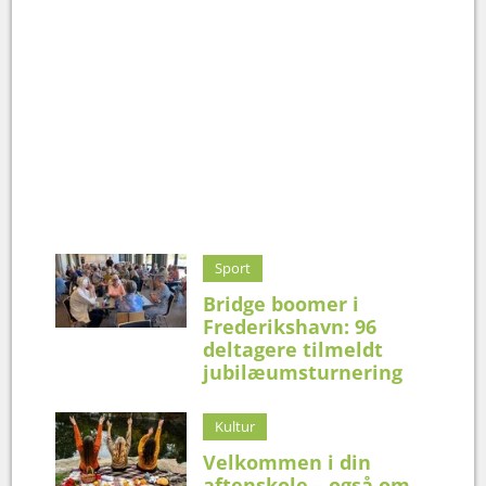
Sport
Bridge boomer i
Frederikshavn: 96
deltagere tilmeldt
jubilæumsturnering
Kultur
Velkommen i din
aftenskole – også om