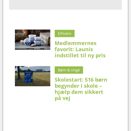
Erhverv
Medlemmernes
favorit: Launis
indstillet til ny pris
Børn & Unge
Skolestart: 516 børn
begynder i skole –
hjælp dem sikkert
på vej