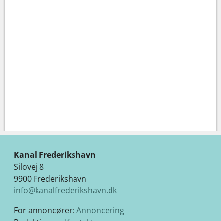
Kanal Frederikshavn
Silovej 8
9900 Frederikshavn
info@kanalfrederikshavn.dk
For annoncører:
Annoncering