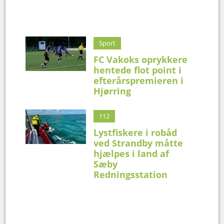
Sport
FC Vakoks oprykkere
hentede flot point i
efterårspremieren i
Hjørring
112
Lystfiskere i robåd
ved Strandby måtte
hjælpes i land af
Sæby
Redningsstation