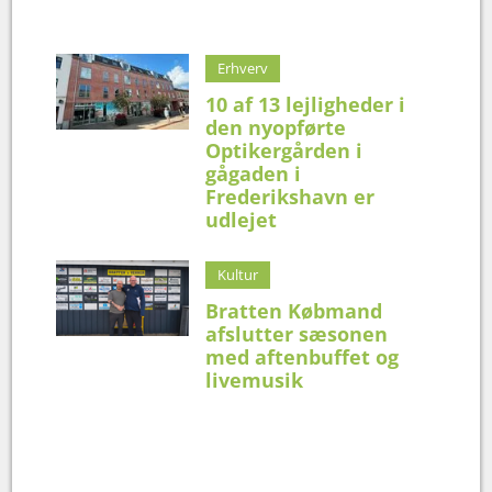
Erhverv
10 af 13 lejligheder i
den nyopførte
Optikergården i
gågaden i
Frederikshavn er
udlejet
Kultur
Bratten Købmand
afslutter sæsonen
med aftenbuffet og
livemusik