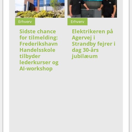
Erhverv
Erhverv
Sidste chance
Elektrikeren på
for tilmelding:
Agervej i
Frederikshavn
Strandby fejrer i
Handelsskole
dag 30-års
tilbyder
jubilæum
lederkurser og
AI-workshop