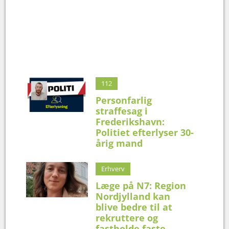
112
Personfarlig
straffesag i
Frederikshavn:
Politiet efterlyser 30-
årig mand
Erhverv
Læge på N7: Region
Nordjylland kan
blive bedre til at
rekruttere og
fastholde faste