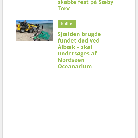
skabte fest på Sæby
Torv
Kultur
Sjælden brugde
fundet død ved
Ålbæk – skal
undersøges af
Nordsøen
Oceanarium