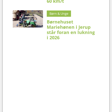
60 km/t
Børn & Unge
Børnehuset
Mariehønen i Jerup
står foran en lukning
i 2026